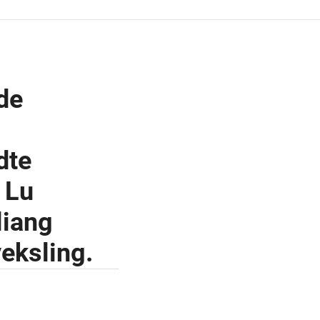
de
dte
 Lu
liang
eksling.