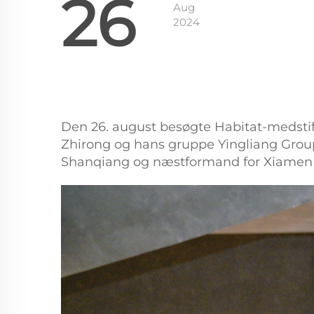
26
Aug
2024
Den 26. august besøgte Habitat-medstift
Zhirong og hans gruppe Yingliang Group 
Shanqiang og næstformand for Xiamen Y