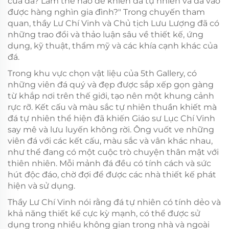
của đá? Làm thế nào để khiến đá tự nhiên và đá vào
được hàng nghìn gia đình?" Trong chuyến tham
quan, thầy Lư Chí Vinh và Chủ tịch Lưu Lượng đã có
những trao đổi và thảo luận sâu về thiết kế, ứng
dụng, kỹ thuật, thẩm mỹ và các khía cạnh khác của
đá.
Trong khu vực chọn vật liệu của 5th Gallery, có
những viên đá quý và đẹp được sắp xếp gọn gàng
từ khắp nơi trên thế giới, tạo nên một khung cảnh
rực rỡ. Kết cấu và màu sắc tự nhiên thuần khiết mà
đá tự nhiên thể hiện đã khiến Giáo sư Lục Chí Vinh
say mê và lưu luyến không rời. Ông vuốt ve những
viên đá với các kết cấu, màu sắc và vân khác nhau,
như thể đang có một cuộc trò chuyện thân mật với
thiên nhiên. Mỗi mảnh đá đều có tính cách và sức
hút độc đáo, chờ đợi để được các nhà thiết kế phát
hiện và sử dụng.
Thầy Lư Chí Vinh nói rằng đá tự nhiên có tính dẻo và
khả năng thiết kế cực kỳ mạnh, có thể được sử
dụng trong nhiều không gian trong nhà và ngoài