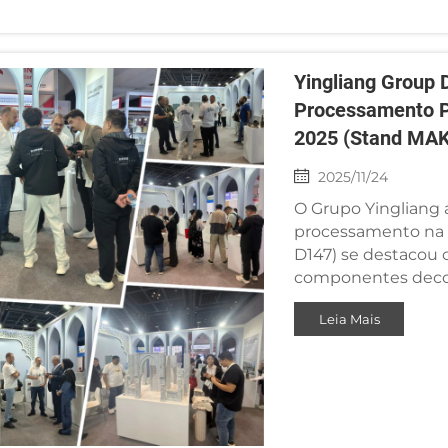
Yingliang Group
Processamento P
2025 (Stand MA
2025/11/24
O Grupo Yingliang 
processamento na 
D147) se destacou
componentes decor
cada peça um test
Leia Mais
capacidades metic