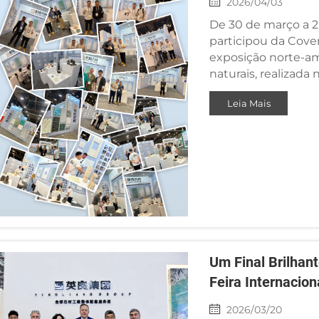
2026/04/03
De 30 de março a 2 
participou da Cover
exposição norte-am
naturais, realizad
Las Vegas, Nevada. 
Leia Mais
Um Final Brilhan
Feira Internacio
2026/03/20