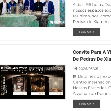
4 dias, 96 horas. D
nossos espaços exp
reunimo-nos, como 
Pedras de Xiamen, 
setor de pedras em
Leia Mais
Convite Para A Yi
De Pedras De Xi
2026/03/05
📅 Detalhes da Expo
Centro Internacion
Nossos Estandes: C
Alvorada do Reino
Parceiros Valorizado
Leia Mais