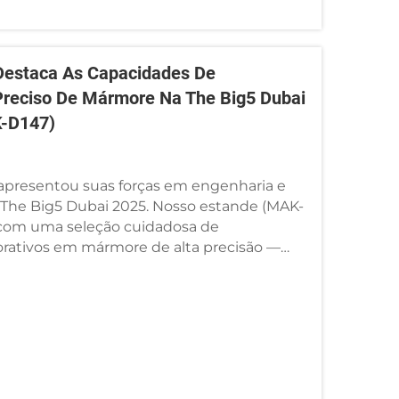
 Destaca As Capacidades De
reciso De Mármore Na The Big5 Dubai
K-D147)
apresentou suas forças em engenharia e
The Big5 Dubai 2025. Nosso estande (MAK-
 com uma seleção cuidadosa de
ativos em mármore de alta precisão —
emunho de nossa engenharia avançada e
ulosas de processamento.