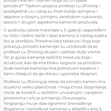
prirodni kamen i kamen bolje ući u hiljade
porodica?" Tijekom posjeta, profesor Lu Zhirong i
predsjednik Liu Liang su imali dublje razmjene i
rasprave o dizajnu, primjeni, zanatskom rukovanju,
estetici i drugim aspektima kamenih proizvoda.
U području izbora materijala u 5. galeriji, raspoređeni
su čisto i redno rijetki i lijepi kamenji iz cijelog svijeta,
što je osvršljivo. Prirodna čista tekstura i boja koje
prikazuju prirodni kamenjari su uzrokovali da se
profesor Lu Zhirong okupio i zadržao duže vreme.
On je gurao kamenje različitih tekstura, boja i
strukture, kao da ima blisku razgovor sa prirodom.
Svaki komad kamenja ima jedinstveni karakter i
šarm, čekajući da ga otkriju i upotrebe dizajneri.
Profesor Lu Zhirong je rekao da prirodni kamen ima
izuzetno veliku plastičnost i mogućnost dizajniranja,
može se koristiti u različitim unutarnjim i vanjskim
prostorima i vrlo je primjenjiv. Ova posjeta
Yingliangu mu je dala ogromno iznenađenje.
Bogatstvo i raznolikost kamenja u skladištu broj 5,