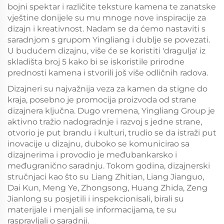
bojni spektar i različite teksture kamena te zanatske
vještine donijele su mu mnoge nove inspiracije za
dizajn i kreativnost. Nadam se da ćemo nastaviti s
saradnjom s grupom Yingliang i dublje se povezati.
U budućem dizajnu, više će se koristiti 'dragulja' iz
skladišta broj 5 kako bi se iskoristile prirodne
prednosti kamena i stvorili još više odličnih radova.
Dizajneri su najvažnija veza za kamen da stigne do
kraja, posebno je promocija proizvoda od strane
dizajnera ključna. Dugo vremena, Yingliang Group je
aktivno tražio nadogradnje i razvoj s jedne strane,
otvorio je put brandu i kulturi, trudio se da istraži put
inovacije u dizajnu, duboko se komunicirao sa
dizajnerima i provodio je međubankarsko i
međugranično saradnju. Tokom godina, dizajnerski
stručnjaci kao što su Liang Zhitian, Liang Jianguo,
Dai Kun, Meng Ye, Zhongsong, Huang Zhida, Zeng
Jianlong su posjetili i inspekcionisali, birali su
materijale i menjali se informacijama, te su
raspravljali o saradnji.