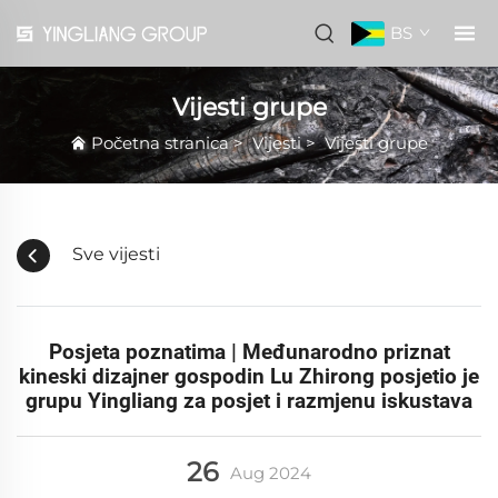
BS
Vijesti grupe
Početna stranica
>
Vijesti
>
Vijesti grupe
Sve vijesti
Posjeta poznatima | Međunarodno priznat
kineski dizajner gospodin Lu Zhirong posjetio je
grupu Yingliang za posjet i razmjenu iskustava
26
Aug
2024