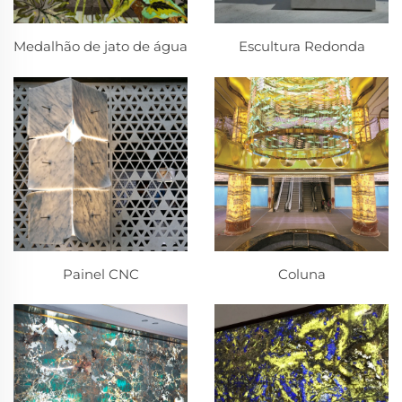
Medalhão de jato de água
Escultura Redonda
Painel CNC
Coluna