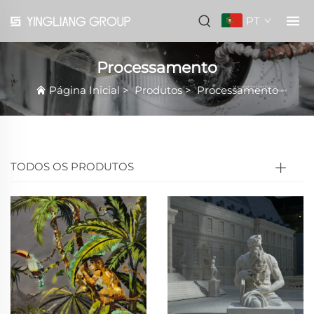
PT
Processamento
Página Inicial
>
Produtos
>
Processamento
TODOS OS PRODUTOS