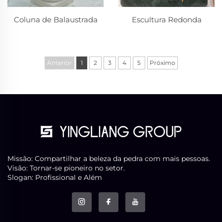
Coluna de Balaustrada
Escultura Redonda
Anterior
1
2
3
4
5
Próximo
Missão: Compartilhar a beleza da pedra com mais pessoas.
Visão: Tornar-se pioneiro no setor.
Slogan: Profissional e Além