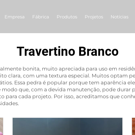
Empresa
Fábrica
Produtos
Projetos
Notícias
Travertino Branco
ealmente bonita, muito apreciada para uso em residê
 clara, com uma textura especial. Muitos optam pelo
tios. Essa pedra é popular porque tem aparência el
l, de modo que, com a devida manutenção, pode durar
to para cada projeto. Por isso, acreditamos que conh
sidades.