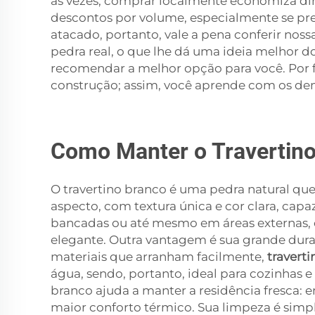
às vezes, comprar localmente economiza dinh
descontos por volume, especialmente se pr
atacado, portanto, vale a pena conferir noss
pedra real, o que lhe dá uma ideia melhor
recomendar a melhor opção para você. Por f
construção; assim, você aprende com os de
Como Manter o Travertin
O travertino branco é uma pedra natural que
aspecto, com textura única e cor clara, cap
bancadas ou até mesmo em áreas externas, c
elegante. Outra vantagem é sua grande durab
materiais que arranham facilmente,
travert
água, sendo, portanto, ideal para cozinhas 
branco ajuda a manter a residência fresca:
maior conforto térmico. Sua limpeza é sim