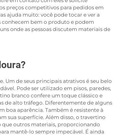
tre em contato com eles e solicite
mos preços competitivos para pedidos em
as ajuda muito: você pode tocar e ver a
eles conhecem bem o produto e podem
runs onde as pessoas discutem materiais de
.
doura?
. Um de seus principais atrativos é seu belo
ável. Pode ser utilizado em pisos, paredes,
tino branco confere um toque clássico e
s de alto tráfego. Diferentemente de alguns
om boa aparência. Também é resistente à
 sua superfície. Além disso, o travertino
o que outros materiais, proporcionando
para mantê-lo sempre impecável. É ainda