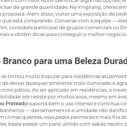
eiro com frete. Após identificar algumas opções, en
ecisar de grande quantidade. Na Yingliang, oferece
a proposta. Além disso, visitar uma exposição de pedr
 do que está comprando. Converse com a equipe — 
im, considere participar de grupos comerciais ou fó
mais e obtém dicas para conseguir o melhor negócio
o Branco para uma Beleza Dura
 se tornou muito popular para residências atualmente
az de deixar qualquer ambiente mais iluminado e agrad
omo pátios. Ao ser aplicado em residências, o traver
ilidade: ele resiste por muitos anos, mesmo em área
ino Prateado
suporta bem o uso intenso e continua c
e banheiros — derramamentos e umidade não danificam
 em climas quentes, essa pedra permanece mais fria d
ples: basta passar um pano úmido com sabão neutro 