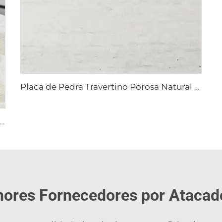
Placa de Pedra Travertino Porosa Natural Branca de Guang Xi
m travertino - artesanato em pedra, obras de arte em pedra
hores Fornecedores por Atacado