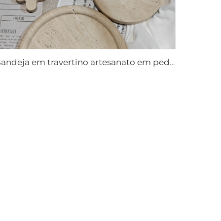
Bandeja em travertino artesanato em pedra ornamentos em pedra