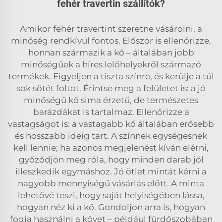
fehér travertin szállítók?
Amikor fehér travertint szeretne vásárolni, a
minőség rendkívül fontos. Először is ellenőrizze,
honnan származik a kő – általában jobb
minőségűek a híres lelőhelyekről származó
termékek. Figyeljen a tiszta színre, és kerülje a túl
sok sötét foltot. Érintse meg a felületet is: a jó
minőségű kő sima érzetű, de természetes
barázdákat is tartalmaz. Ellenőrizze a
vastagságot is: a vastagabb kő általában erősebb
és hosszabb ideig tart. A színnek egységesnek
kell lennie; ha azonos megjelenést kíván elérni,
győződjön meg róla, hogy minden darab jól
illeszkedik egymáshoz. Jó ötlet mintát kérni a
nagyobb mennyiségű vásárlás előtt. A minta
lehetővé teszi, hogy saját helyiségében lássa,
hogyan néz ki a kő. Gondoljon arra is, hogyan
fogja használni a követ – például fürdőszobában