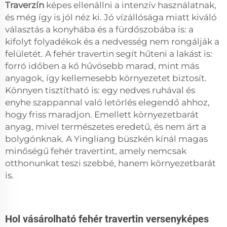
Traverzín
képes ellenállni a intenzív használatnak,
és még így is jól néz ki. Jó vízállósága miatt kiváló
választás a konyhába és a fürdőszobába is: a
kifolyt folyadékok és a nedvesség nem rongálják a
felületét. A fehér travertin segít hűteni a lakást is:
forró időben a kő hűvösebb marad, mint más
anyagok, így kellemesebb környezetet biztosít.
Könnyen tisztítható is: egy nedves ruhával és
enyhe szappannal való letörlés elegendő ahhoz,
hogy friss maradjon. Emellett környezetbarát
anyag, mivel természetes eredetű, és nem árt a
bolygónknak. A Yingliang büszkén kínál magas
minőségű fehér travertint, amely nemcsak
otthonunkat teszi szebbé, hanem környezetbarát
is.
Hol vásárolható fehér travertin versenyképes