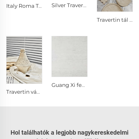
Silver Travertine Természetes Pórusos Travertin Kőzetlap
Italy Roma Természetes Pórusos Travertin Kőzetlap
Travertin tál kőkézműves tárgyak Kődíszek
Guang Xi fehér természetes pórusos travertin kőlap
Travertin váza kőból készült kézműves termékek kőből készült műalkotások
Hol találhatók a legjobb nagykereskedelmi