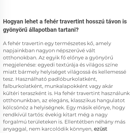
Hogyan lehet a fehér travertint hosszú távon is
gyönyörű állapotban tartani?
A fehér travertin egy természetes kő, amely
napjainkban nagyon népszerűvé vált
otthonokban. Az egyik fő előnye a gyönyörű
megjelenése: egyedi textúrája és világos színe
miatt bármely helyiséget világossá és kellemessé
tesz. Használható padlóburkolatként,
falburkolatként, munkalapokként vagy akár
kültéri teraszként is. Ha fehér travertint használunk
otthonunkban, az elegáns, klasszikus hangulatot
kölcsönöz a helyiségnek. Egy másik előnye, hogy
rendkívül tartós: évekig kitart még a nagy
forgalmú területeken is. Ellentétben néhány más
anyaggal, nem karcolódik könnyen,
ezüst