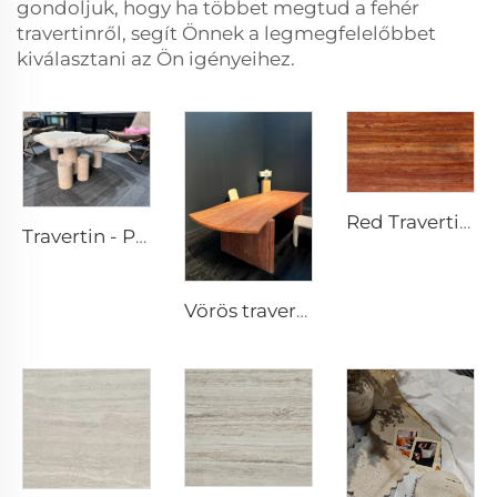
gondoljuk, hogy ha többet megtud a fehér
travertinről, segít Önnek a legmegfelelőbbet
kiválasztani az Ön igényeihez.
Red Travertine Természetes Pórusos Travertin Kőzetlap
Travertin - Prémium Kőasztal kőbútorok kőalkotások
Vörös travertin - Prémium Kőasztal kőbútorok kőalkotások