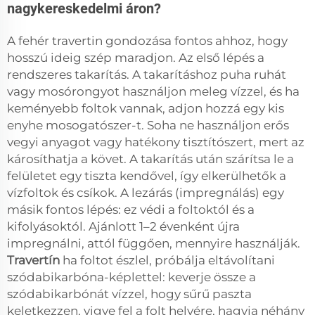
nagykereskedelmi áron?
A fehér travertin gondozása fontos ahhoz, hogy
hosszú ideig szép maradjon. Az első lépés a
rendszeres takarítás. A takarításhoz puha ruhát
vagy mosórongyot használjon meleg vízzel, és ha
keményebb foltok vannak, adjon hozzá egy kis
enyhe mosogatószer-t. Soha ne használjon erős
vegyi anyagot vagy hatékony tisztítószert, mert az
károsíthatja a követ. A takarítás után szárítsa le a
felületet egy tiszta kendővel, így elkerülhetők a
vízfoltok és csíkok. A lezárás (impregnálás) egy
másik fontos lépés: ez védi a foltoktól és a
kifolyásoktól. Ajánlott 1–2 évenként újra
impregnálni, attól függően, mennyire használják.
Travertín
ha foltot észlel, próbálja eltávolítani
szódabikarbóna-képlettel: keverje össze a
szódabikarbónát vízzel, hogy sűrű paszta
keletkezzen, vigye fel a folt helyére, hagyja néhány