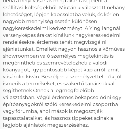
néha a helyi vásárlás megtakarítást jelent a
szállítási költségekből. Miután kiválasztott néhány
lehetőséget, lépjen kapcsolatba velük, és kérjen
nagyobb mennyiség esetén különösen
nagykereskedelmi kedvezményt. A Yingliangnál
versenyképes árakat kínálunk nagykereskedelmi
rendelésekre, érdemes tehát megvizsgálni
ajánlatunkat. Emellett nagyon hasznos a kőműves
showroomban való személyes megtekintés is:
megérintheti és szemrevételezheti a valódi
kőanyagot, így pontosabb képet kap arról, amit
vásárolni kíván. Beszéljen a személyzettel – ők jól
ismerik a termékeket, és szakértő tanácsokkal
segíthetnek Önnek a legmegfelelőbb
választásban. Végül érdemes bekapcsolódni egy
építőanyagokról szóló kereskedelmi csoportba
vagy fórumba, ahol mások is megosztják
tapasztalataikat, és hasznos tippeket adnak a
legjobb ajánlatok megszerzéséhez.