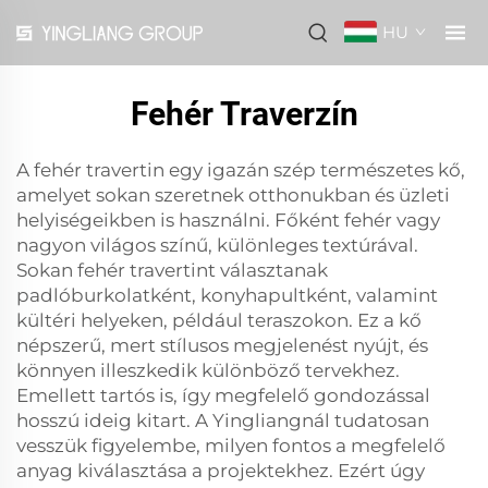
HU
Fehér Traverzín
A fehér travertin egy igazán szép természetes kő,
amelyet sokan szeretnek otthonukban és üzleti
helyiségeikben is használni. Főként fehér vagy
nagyon világos színű, különleges textúrával.
Sokan fehér travertint választanak
padlóburkolatként, konyhapultként, valamint
kültéri helyeken, például teraszokon. Ez a kő
népszerű, mert stílusos megjelenést nyújt, és
könnyen illeszkedik különböző tervekhez.
Emellett tartós is, így megfelelő gondozással
hosszú ideig kitart. A Yingliangnál tudatosan
vesszük figyelembe, milyen fontos a megfelelő
anyag kiválasztása a projektekhez. Ezért úgy