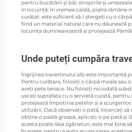
pentru bucătării și băi; stropirile și umezeal
în locuință: în vremea caldă, piatra rămâne m
curățat: este suficient să-l ștergeți cu o câ
fiind un material natural care nu dăunează pl
locuința dumneavoastră și protejează Pămân
Unde puteți cumpăra traver
Îngrijirea travertinului alb este importantă
Pentru curățare, folosiți o cârpă moale sau
aveți pete tenace. Nu folosiți niciodată sub
uscați suprafața cu o șervietă curată, pentru
protejează împotriva petelor și a scurgerilor
utilizării. Dacă observați o pată, încercați 
obține o pastă groasă, aplicați-o pe pată și l
acesta poate lăsa zgârieturi; este mai bine să-
frunzele, pentru a evita acumularea acestora ș