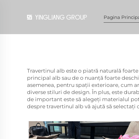
Pagina Princip
Travertinul alb este o piatră naturală foart
principal alb sau de o nuanță foarte deschis
asemenea, pentru spații exterioare, cum ar 
diverse stiluri de design. În plus, este dur
de important este să alegeți materialul p
despre travertinul alb vă ajută să selectaț