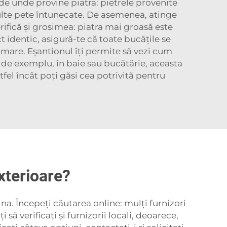
 de unde provine piatra: pietrele provenite
multe pete întunecate. De asemenea, atinge
rifică și grosimea: piatra mai groasă este
 identic, asigură-te că toate bucățile se
 mare. Eșantionul îți permite să vezi cum
a: de exemplu, în baie sau bucătărie, aceasta
stfel încât poți găsi cea potrivită pentru
exterioare?
ina. Începeți căutarea online: mulți furnizori
 să verificați și furnizorii locali, deoarece,