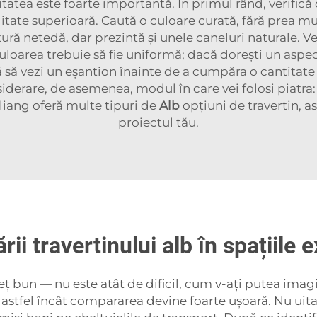
itatea este foarte importantă. În primul rând, verifică
alitate superioară. Caută o culoare curată, fără prea 
tură netedă, dar prezintă și unele caneluri naturale. Ve
uloarea trebuie să fie uniformă; dacă dorești un aspect
nă să vezi un eșantion înainte de a cumpăra o cantitate
nsiderare, de asemenea, modul în care vei folosi piatr
ngliang oferă multe tipuri de
Alb
opțiuni de travertin, a
proiectul tău.
rii travertinului alb în spațiile 
reț bun — nu este atât de dificil, cum v-ați putea imag
or, astfel încât compararea devine foarte ușoară. Nu uitați