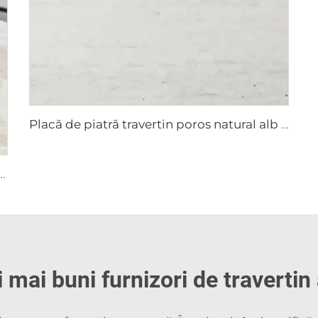
Placă de piatră travertin poros natural alb din Guang Xi
crări artistice din piatră, opere de artă din piatră
 mai buni furnizori de travertin 