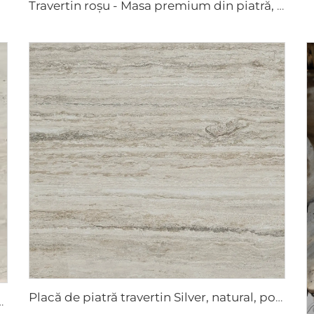
Travertin roșu - Masa premium din piatră, mobilă din piatră, lucrări artistice
Placă de piatră travertin Silver, natural, poros
Italia Roma, natural, poros