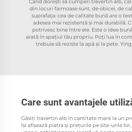
Când dorești să cumperi travertin alb, cal
din locuri faimoase sunt, de obicei, de c
suprafața: cea de calitate bună are o tex
adesea mai rezistentă și mai durabilă. C
potrivesc bine între ele. Este o idee bu
arată în spațiul tău propriu. Poți lua în co
trebuie să reziste la apă și la pete. Yi
Care sunt avantajele utiliză
Găsiți travertin alb în cantitate mare la un p
își afișează piatra și prețurile pe site-urile l