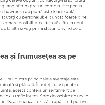
ți câteva opțiuni, contactați-i și solicitați
ingliang oferim prețuri competitive pentru
i showroom de piatră este foarte utilă:
Discutați cu personalul: ei cunosc foarte bine
siderare posibilitatea de a vă alătura unui
a alții și veți primi sfaturi privind cele
atea și frumusețea sa pe
re. Unul dintre principalele avantaje este
inată și plăcută. Îl puteți folosi pentru
locuință, acesta conferă un sentiment de
zonele cu trafic intens. Spre deosebire de unele
or. De asemenea, rezistă la apă, fiind potrivit