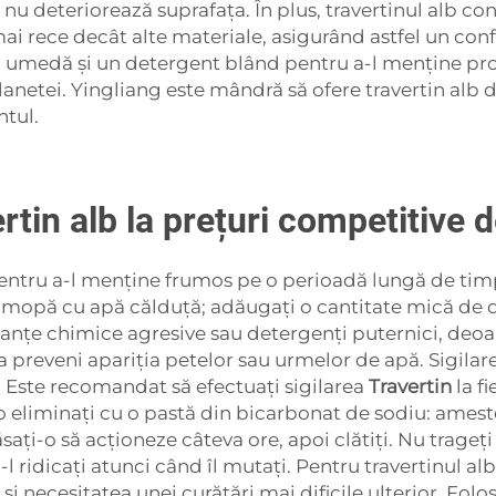
a nu deteriorează suprafața. În plus, travertinul alb 
ai rece decât alte materiale, asigurând astfel un conf
rpă umedă și un detergent blând pentru a-l menține pro
anetei. Yingliang este mândră să ofere travertin alb d
tul.
tin alb la prețuri competitive 
 pentru a-l menține frumos pe o perioadă lungă de timp
 o mopă cu apă călduță; adăugați o cantitate mică de 
stanțe chimice agresive sau detergenți puternici, deoa
 a preveni apariția petelor sau urmelor de apă. Sigila
. Este recomandat să efectuați sigilarea
Travertin
la f
să o eliminați cu o pastă din bicarbonat de sodiu: ame
ăsați-o să acționeze câteva ore, apoi clătiți. Nu trage
l ridicați atunci când îl mutați. Pentru travertinul alb 
i necesitatea unei curățări mai dificile ulterior. Folo