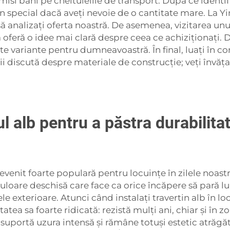
si bani pe cheltuielile de transport. După ce identifica
n special dacă aveți nevoie de o cantitate mare. La Y
ă analizați oferta noastră. De asemenea, vizitarea unu
ă oferă o idee mai clară despre ceea ce achiziționați. 
 variante pentru dumneavoastră. În final, luați în con
scută despre materiale de construcție; veți învăța de l
ul alb pentru a păstra durabilit
devenit foarte populară pentru locuințe în zilele noast
uloare deschisă care face ca orice încăpere să pară lum
ele exterioare. Atunci când instalați travertin alb în 
tatea sa foarte ridicată: rezistă mulți ani, chiar și în 
r
suportă uzura intensă și rămâne totuși estetic atrăgăt