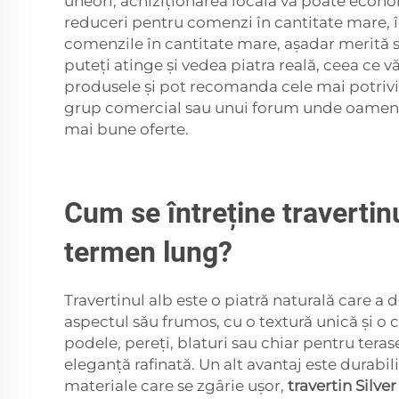
uneori, achiziționarea locală vă poate economi
reduceri pentru comenzi în cantitate mare, î
comenzile în cantitate mare, așadar merită s
puteți atinge și vedea piatra reală, ceea ce v
produsele și pot recomanda cele mai potrivite
grup comercial sau unui forum unde oamenii di
mai bune oferte.
Cum se întreține travertin
termen lung?
Travertinul alb este o piatră naturală care a 
aspectul său frumos, cu o textură unică și o c
podele, pereți, blaturi sau chiar pentru teras
eleganță rafinată. Un alt avantaj este durabili
materiale care se zgârie ușor,
travertin Silve