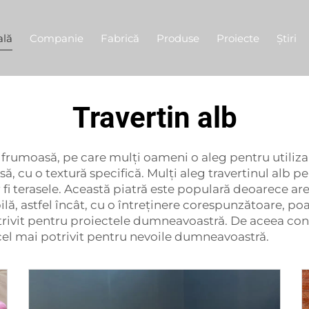
ală
Companie
Fabrică
Produse
Proiecte
Știri
Travertin alb
e frumoasă, pe care mulți oameni o aleg pentru utilizar
ă, cu o textură specifică. Mulți aleg travertinul alb pe
fi terasele. Această piatră este populară deoarece are
abilă, astfel încât, cu o întreținere corespunzătoare, 
otrivit pentru proiectele dumneavoastră. De aceea c
i cel mai potrivit pentru nevoile dumneavoastră.