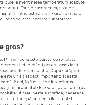
contribuie la menținerea temperaturii scăzute
ort sporit. Este, de asemenea, ușor de
aspăt. În plus, este prietenoasă cu mediul,
e înaltă calitate, care îmbunătățește
de gros?
. Primul lucru este curățarea regulată.
detergent lichid blând pentru vase dacă
rece pot deteriora piatra. După curățare,
rea este un alt aspect important: aceasta
iecare 1–2 ani, în funcție de intensitatea
stecați bicarbonatul de sodiu cu apă pentru a
ți mobilierul greu peste suprafață, deoarece
de exterior, spălați periodic praful și
siți suporturi sau covorașe sub obiectele care