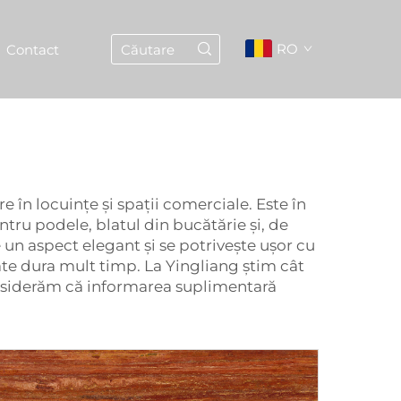
RO
Contact
e în locuințe și spații comerciale. Este în
ntru podele, blatul din bucătărie și, de
 un aspect elegant și se potrivește ușor cu
poate dura mult timp. La Yingliang știm cât
onsiderăm că informarea suplimentară