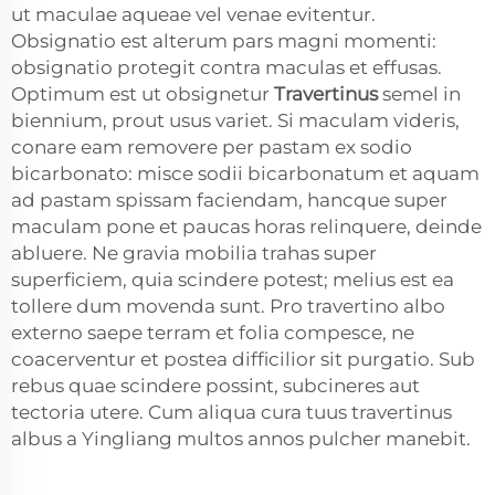
ut maculae aqueae vel venae evitentur.
Obsignatio est alterum pars magni momenti:
obsignatio protegit contra maculas et effusas.
Optimum est ut obsignetur
Travertinus
semel in
biennium, prout usus variet. Si maculam videris,
conare eam removere per pastam ex sodio
bicarbonato: misce sodii bicarbonatum et aquam
ad pastam spissam faciendam, hancque super
maculam pone et paucas horas relinquere, deinde
abluere. Ne gravia mobilia trahas super
superficiem, quia scindere potest; melius est ea
tollere dum movenda sunt. Pro travertino albo
externo saepe terram et folia compesce, ne
coacerventur et postea difficilior sit purgatio. Sub
rebus quae scindere possint, subcineres aut
tectoria utere. Cum aliqua cura tuus travertinus
albus a Yingliang multos annos pulcher manebit.