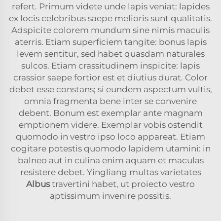
refert. Primum videte unde lapis veniat: lapides
ex locis celebribus saepe melioris sunt qualitatis.
Adspicite colorem mundum sine nimis maculis
aterris. Etiam superficiem tangite: bonus lapis
levem sentitur, sed habet quasdam naturales
sulcos. Etiam crassitudinem inspicite: lapis
crassior saepe fortior est et diutius durat. Color
debet esse constans; si eundem aspectum vultis,
omnia fragmenta bene inter se convenire
debent. Bonum est exemplar ante magnam
emptionem videre. Exemplar vobis ostendit
quomodo in vestro ipso loco appareat. Etiam
cogitare potestis quomodo lapidem utamini: in
balneo aut in culina enim aquam et maculas
resistere debet. Yingliang multas varietates
Albus
travertini habet, ut proiecto vestro
aptissimum invenire possitis.