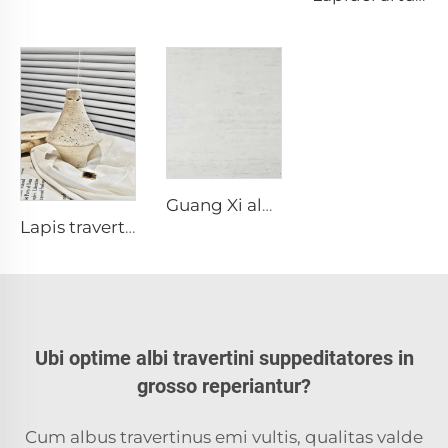
Guang Xi alba naturale porosa Travertini lapide
Lapis travertinus vasum, factura lapidea, artes lapideae
Ubi optime albi travertini suppeditatores in
grosso reperiantur?
Cum albus travertinus emi vultis, qualitas valde