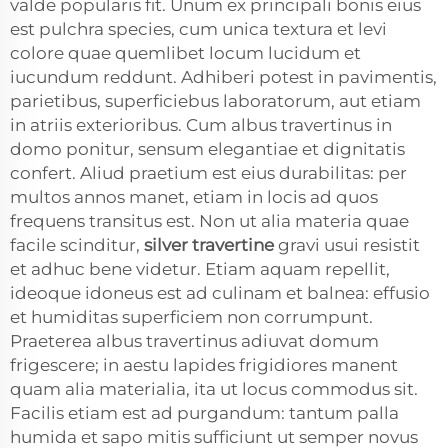
valde popularis fit. Unum ex principali bonis eius
est pulchra species, cum unica textura et levi
colore quae quemlibet locum lucidum et
iucundum reddunt. Adhiberi potest in pavimentis,
parietibus, superficiebus laboratorum, aut etiam
in atriis exterioribus. Cum albus travertinus in
domo ponitur, sensum elegantiae et dignitatis
confert. Aliud praetium est eius durabilitas: per
multos annos manet, etiam in locis ad quos
frequens transitus est. Non ut alia materia quae
facile scinditur,
silver travertine
gravi usui resistit
et adhuc bene videtur. Etiam aquam repellit,
ideoque idoneus est ad culinam et balnea: effusio
et humiditas superficiem non corrumpunt.
Praeterea albus travertinus adiuvat domum
frigescere; in aestu lapides frigidiores manent
quam alia materialia, ita ut locus commodus sit.
Facilis etiam est ad purgandum: tantum palla
humida et sapo mitis sufficiunt ut semper novus