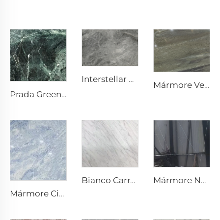
Interstellar Grey Cinza Pedra Natural Mármor com Textura Manchada e Micropartículas Prateadas-Cinza
Mármore Verde Super Pedra Natural
Prada Green Verde Pedra Natural Mármor com Veios e Padrão Brancos
Mármore Nero Marquina Preto em Pedra Natural com Textura de Veios Rachados Brancos
Bianco Carrara Branco Mármore de Pedra Natural com Veios Claros Cinzentos
Mármore Cinza Branco Cristal Azul em Pedra Natural com Textura Cinza-Azulada e Brilhantes Pontos Luminosos