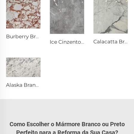
Burberry Branco Mármore de Pedra Natural com Padrão Irregular Vermelho-Acastanhado
Calacatta Branco Mármore de Pedra Natural com Veio e Padrão Cinzento
Ice Cinzento Cinzento Mármore de Pedra Natural com Veios Brancos Irregulares em Forma de Fissura
Alaska Branco Branco Mármore de Pedra Natural com Textura Fragmentada Acinzentada e Manchada
Como Escolher o Mármore Branco ou Preto
Perfeito para a Reforma da Sua Casa?