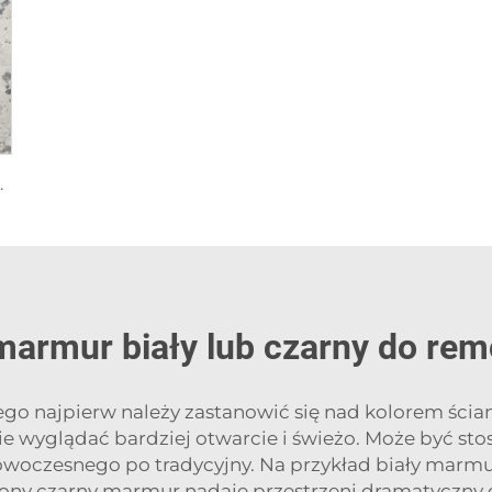
fragmentaryczną teksturą
marmur biały lub czarny do r
o najpierw należy zastanowić się nad kolorem ścian i
ie wyglądać bardziej otwarcie i świeżo. Może być sto
woczesnego po tradycyjny. Na przykład biały marmur
 strony czarny marmur nadaje przestrzeni dramatyczny