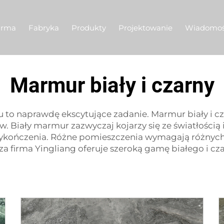
irma
Fabryka
Produkty
Projektowanie
Wiadomoś
Marmur biały i czarny
naprawdę ekscytujące zadanie. Marmur biały i cza
ów. Biały marmur zazwyczaj kojarzy się ze światłości
 wykończenia. Różne pomieszczenia wymagają różnyc
za firma Yingliang oferuje szeroką gamę białego i c