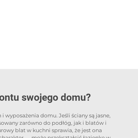
emontu swojego domu?
 wyposażenia domu. Jeśli ściany są jasne,
sowany zarówno do podłóg, jak i blatów i
owy blat w kuchni sprawia, że jest ona
 charakter — może przekształcić łazienkę w