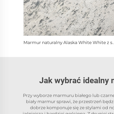
Marmur naturalny Alaska White White z szarą, plamistą, 
Jak wybrać idealny 
Przy wyborze marmuru białego lub czarneg
biały marmur sprawi, że przestrzeń będz
dobrze komponuje się ze stylami od no
jaśniejsza i bardziej gościnna. Z drugiej