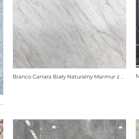
Bianco Carrara Biały Naturalny Marmur z Jasnoszarymi Żyłkami
Niebieski kryształ Szary Biały Naturalny Kamień Marmurowy z Niebiesko-szarą Teksturą i Jasnymi Plamkami