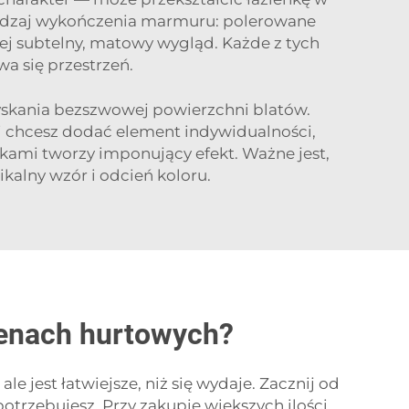
rodzaj wykończenia marmuru: polerowane
iej subtelny, matowy wygląd. Każde z tych
a się przestrzeń.
yskania bezszwowej powierzchni blatów.
li chcesz dodać element indywidualności,
kami tworzy imponujący efekt. Ważne jest,
kalny wzór i odcień koloru.
 cenach hurtowych?
 jest łatwiejsze, niż się wydaje. Zacznij od
trzebujesz. Przy zakupie większych ilości