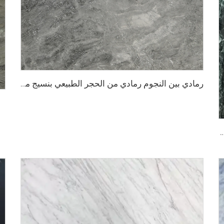
رمادي بين النجوم رمادي من الحجر الطبيعي بنسيج مبقّع ونقاط فضية-رمادية
ر أخضر من الحجر الطبيعي مع عروق ونمط أبيض