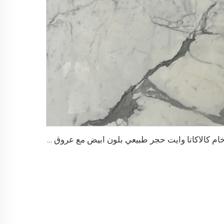
رخام كالاكاتا وايت حجر طبيعي بلون ابيض مع عروق وانماط رمادية