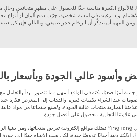
ا. فالألواح الكبيرة مناسبة جدًّا للحصول على مظهرٍ متجانسٍ وخالٍ
 للاهتمام. وإذا رغبت في لمسة شخصية، جرّب دمج ألوان أو أنواع مخ
ًا. ومن المهم أن تتذكَّر أن الرخام حجر طبيعي، وبالتالي فإن كل قطعةٍ 
يض وأسود عالي الجودة وبأسعار بال
ملة أمرًا صعبًا، لكنه في الواقع أسهل مما تتصور. ابدأ بالتعامل 
خصومات عند الشراء بكميات كبيرة. والذهاب إلى المعرض فكرة جيد
علامتنا التجارية منتجات عالية الجودة. وتُصنع منتجاتنا من مواد عالية 
على علامتنا التجارية للحصول على أفضل جودة.
وثمة طريقة أخرى هي البحث عبر الإنترنت. فشركات مثل Yingliang تمتلك مواقع إلكترونية
لإلكترونية أحيانًا عروضًا جيدة، لكن يجب الانتباه جيدًا إلى جودة ا