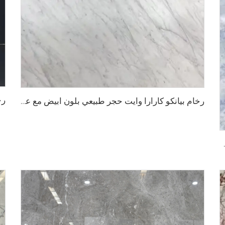
رخام بيانكو كارارا وايت حجر طبيعي بلون ابيض مع عروق رمادية فاتحة
ادي أزرق ونقاط لامعة