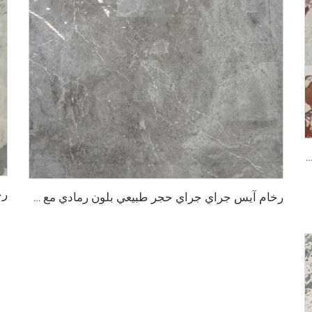
بيري وايت حجر طبيعي بلون ابيض مع نمط غير منتظم بلون احمر-بني
رخام آيس جراي جراي حجر طبيعي بلون رمادي مع عروق بيضاء غير منتظمة على شكل شقوق