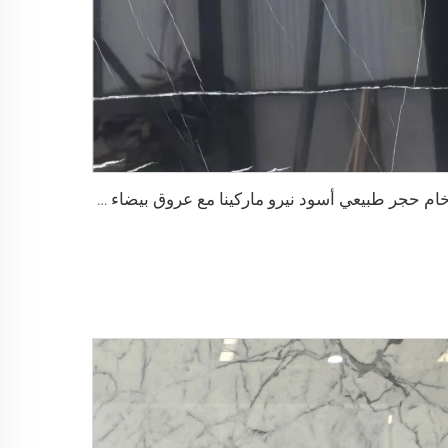
رخام حجر طبيعي أسود نيرو ماركينا مع عروق بيضاء ذات ملمس متشقّت