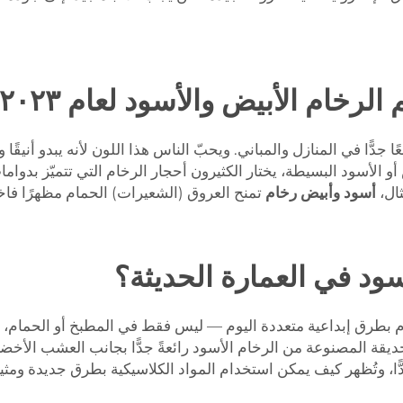
خام الأبيض والأسود لعام ٢٠٢٣؟
د شائعًا جدًّا في المنازل والمباني. ويحبّ الناس هذا اللون لأنه يبدو أ
ض أو الأسود البسيطة، يختار الكثيرون أحجار الرخام التي تتميّز بدو
ال،
أسود وأبيض رخام
تمنح العروق (الشعيرات) الحمام مظهرًا فاخرًا وف
سود في العمارة الحديثة؟
م بطرق إبداعية متعددة اليوم — ليس فقط في المطبخ أو الحمام، ب
يقة المصنوعة من الرخام الأسود رائعةً جدًّا بجانب العشب الأخض
شكل عام، فإن اتجاهات عام 2023 مثيرةٌ جدًّا، وتُظهر كيف يمكن استخدام المواد الكلاسيكي