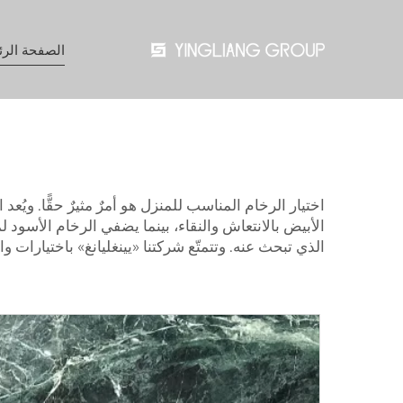
الصفحة الرئ
اختيار الرخام المناسب للمنزل هو أمرٌ مثيرٌ حقًّا. ويُعد
الأبيض بالانتعاش والنقاء، بينما يضفي الرخام الأسود لم
الذي تبحث عنه. وتتمتّع شركتنا «يينغليانغ» باختيارات وا