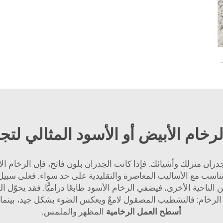
يعي بلون ابيض مع نسيج متناثر ومقسّم رمادي
لرخام الأبيض أو الأسود المثالي لتج
 جدران منزلك وأشيائك. فإذا كانت الجدران بلون فاتح، فإن الرخام ال
ناسب مع الأساليب المعاصرة والتقليدية على حد سواء. فعلى سبي
من الناحية الأخرى، فيضفي الرخام الأسود طابعًا دراميًّا. فقد يحوّل
ر الرخام: فالتشطيب المصقول لامعٌ ويعكس الضوء بشكل جيد، بينما 
أسطح العمل الرخامية
المظهر والملمس.