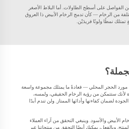
 من الفواصل على أسطح الطاولات. أما البلاط الأصغر
تلفة من الرخام — كأن تدمج الرخام الأبيض ذا العروق
تمتلك نمطًا ولونًا فريدَيْن.
جملة؟
مع مورد الحجر المحلي — فعادةً ما يمتلك مجموعة واسعة
ة لأنك ستتمكن من رؤية الرخام الحقيقي، ولمسه،
الجودة لضمان كفاءتها وأدائها الممتاز. ولن تندم أبدًا
 تعرض منتجاتها، ومن بينها الرخام الأبيض والأسود. وينبغي التحقق من آراء العملاء
لمنتج. وبالفعل، يمكنك أيضًا التحقق من منتجاتنا عبر