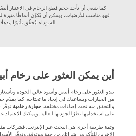
كما ينبغي أن تأخذ حجم قطع الرخام في الاعتبار أيضً
فهو مناسب للأرضيات، ويمكن أن يُكوِّن أنماطًا مثيرة
السوداء ليُحقِّق تأثيرًا مذهل
أين يمكن العثور على رخام أب
يبدو العثور على رخام أبيض وأسود عالي الجودة وبأسعار ج
من الخيارات ويساعدك في إيجاد ما تحتاجه. كما يقدّم 
والتحقق منه تحت إضاءات مختلفة.
حجارة رخامية
توفّر 
على استخدامها نظرًا لجودتها العالية. ويمكنك الاعتماد 
الآخرين للتأكد من شرائك من جهة موثوقة. وتوفّر الأسواق ا