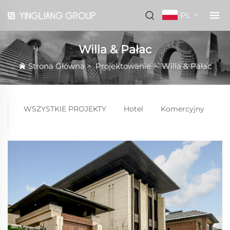
PL
Willa & Pałac
Strona Główna
>
Projektowanie
>
Willa & Pałac
WSZYSTKIE PROJEKTY
Hotel
Komercyjny
Bu