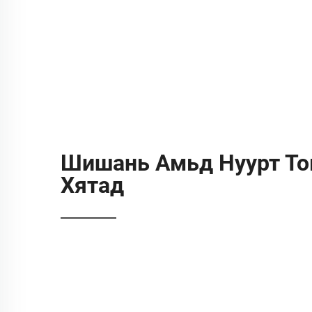
Шишань Амьд Нуурт Тов
Хятад