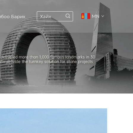
MN
лбоо Барих