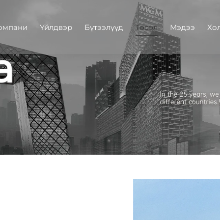
омпани
Үйлдвэр
Бүтээлүүд
Төсөл
Мэдээ
Хо
а