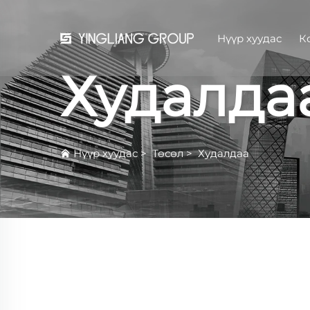
Нүүр хуудас
К
Худалда
Нүүр хуудас
>
Төсөл
>
Худалдаа