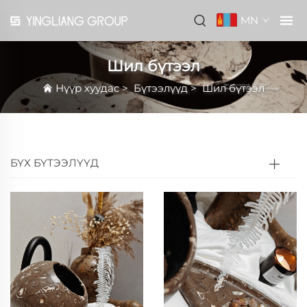
MN
Шил бүтээл
Нүүр хуудас
>
Бүтээлүүд
>
Шил бүтээл
БҮХ БҮТЭЭЛҮҮД