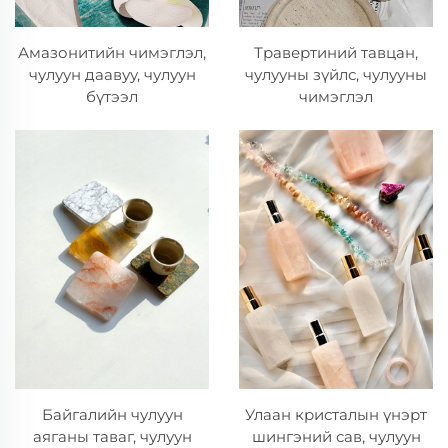
Амазонитийн чимэглэл,
Травертиний тавцан,
чулуун даавуу, чулуун
чулууны зүйлс, чулууны
бүтээл
чимэглэл
Улаан кристалын үнэрт
Байгалийн чулуун
шингэний сав, чулуун
аяганы таваг, чулуун