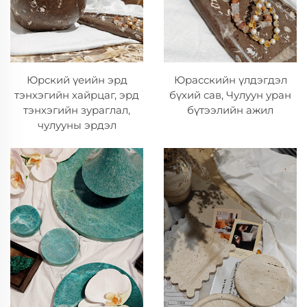
Юрский үеийн эрд
Юрасскийн үлдэгдэл
тэнхэгийн хайрцаг, эрд
бүхий сав, Чулуун уран
тэнхэгийн зураглал,
бүтээлийн ажил
чулууны эрдэл