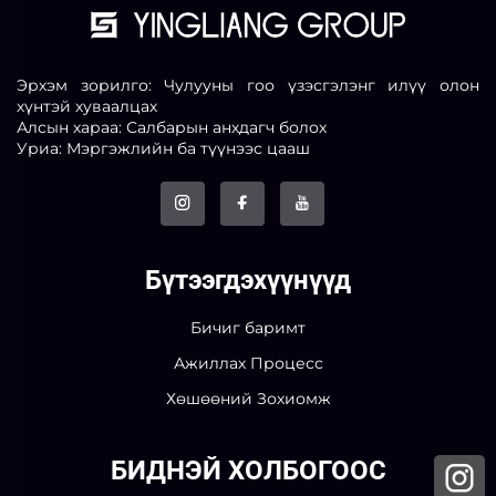
Эрхэм зорилго: Чулууны гоо үзэсгэлэнг илүү олон
хүнтэй хуваалцах
Алсын хараа: Салбарын анхдагч болох
Уриа: Мэргэжлийн ба түүнээс цааш
Бүтээгдэхүүнүүд
Бичиг баримт
Ажиллах Процесс
Хөшөөний Зохиомж
БИДНЭЙ ХОЛБОГООС