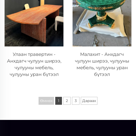
Улаан травертин -
Малахит - Анхдагч
Анхдагч чулуун ширээ,
чулуун ширээ, чулууны
чулууны мебель,
мебель, чулууны уран
чулууны уран бүтээл
бүтээл
Өмнөх
1
2
3
Дараах