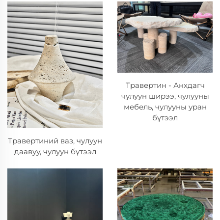
Травертин - Анхдагч
чулуун ширээ, чулууны
мебель, чулууны уран
бүтээл
Травертиний ваз, чулуун
даавуу, чулуун бүтээл