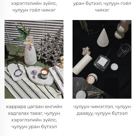
уран бүтээл, чулуун гоёл
хэрэглэлийн зүйлс,
чимэг
чулуун гоёл чимэг
каррара цагаан өнгийн
чулуун чимэглэл, чулуун
хадгалах таваг, чулуун
даавуу, чулуун бүтээл
хэрэглэлийн зүйлс,
чулуун уран бүтээл