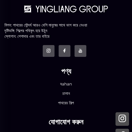
মিশন: পাথরের সৌন্দর্য আরও বেশি মানুষের সাথে ভাগ করে নেওয়া
দৃষ্টিভঙ্গি: শিল্পের পথিকৃৎ হয়ে উঠুন
স্লোগান: পেশাদার এবং তার বাইরে
পণ্য
বahan
চালান
পাথরের শিল্প
যোগাযোগ করুন