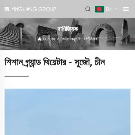
BN
বাণিজ্যিক
হোমপেজ
>
প্রকল্পসমূহ
>
বাণিজ্যিক
শিশান গ্র্যান্ড থিয়েটার - সুজৌ, চীন