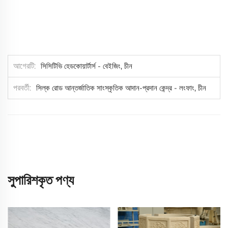
আগেরটি
সিসিটিভি হেডকোয়ার্টার্স - বেইজিং, চীন
পরবর্তী
সিল্ক রোড আন্তর্জাতিক সাংস্কৃতিক আদান-প্রদান কেন্দ্র - লংফাং, চীন
সুপারিশকৃত পণ্য