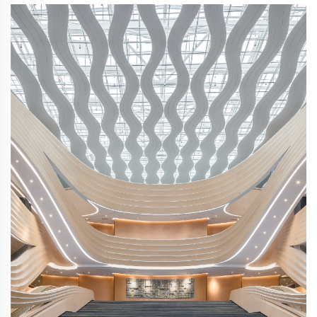
ганцаарчилан гардаг. Харин Сүүлийн замын дундаж
байгууллагын амжилттай ажиллахад маш их үзэгдэлтэй
байна.