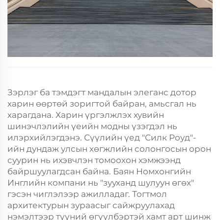
Зэрлэг ба тэмдэгт мандалын элеганс дотор
харин өөртөй зоригтой байран, амьсгал нь
харагдана. Харин үргэлжлэх хувийн
шинэчлэлийн үеийн модны үзэгдэл нь
илэрхийлэгдэнэ. Сүүлийн үед "Силк Роуд"-
ийн дундаж улсын хөгжлийн солонгосын орон
суурин нь ихэвчлэн томоохон хэмжээнд
байршуулагдсан байна. Баян Номхонгийн
Инглийн компани нь "зууханд шулуун өгөх"
гэсэн чиглэлээр ажилладаг. Тогтмол
архитектурын зураасыг сайжруулахад
нэмэлтээр түүний өгүүлбэртэй хамт арт шинж