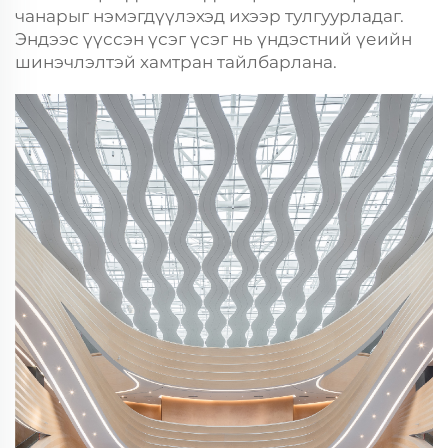
чанарыг нэмэгдүүлэхэд ихээр тулгуурладаг.
Эндээс үүссэн үсэг үсэг нь үндэстний үеийн
шинэчлэлтэй хамтран тайлбарлана.