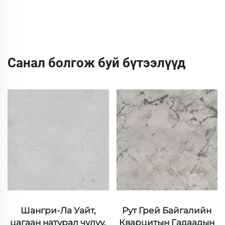
Санал болгож буй бүтээлүүд
Рут Грей Байгалийн
CNC Хавтан
Кварцитын Гадаадын