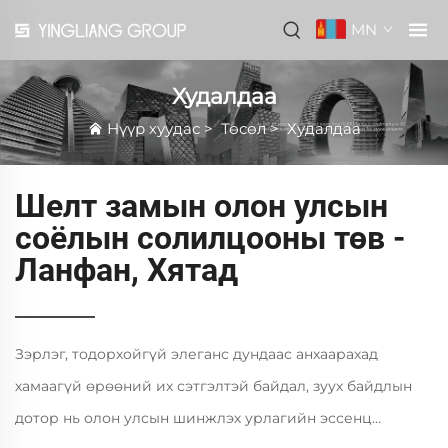
MN
Худалдаа
Нүүр хуудас
>
Төсөл
>
Худалдаа
Шелт замын олон улсын
соёлын солилцооны төв -
Ланфан, Хятад
Зэрлэг, тодорхойгүй элеганс дундаас анхаарахад
хамаагүй өрөөний их сэтгэлтэй байдал, зуух байдлын
дотор нь олон улсын шинжлэх урлагийн эссенц