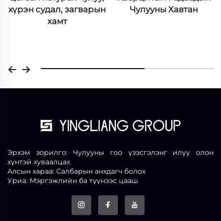
Чулууны Хавтан
Эрхэм зорилго: Чулууны гоо үзэсгэлэнг илүү олон
хүнтэй хуваалцах
Алсын хараа: Салбарын анхдагч болох
Уриа: Мэргэжлийн ба түүнээс цааш