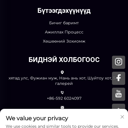
Бүтээгдэхүүнүүд
Бичиг баримт
Ажиллах Процесс
Хөшөөний Зохиомж
БИДНЭЙ ХОЛБОГООС
хятад улс, Фужиан муж, Нань ань хот, Шуйтоу хот, 5-р
галерей
+86-592 6024097
[email protected]
We value your privacy
We use cookies and similar tools to provide our services.