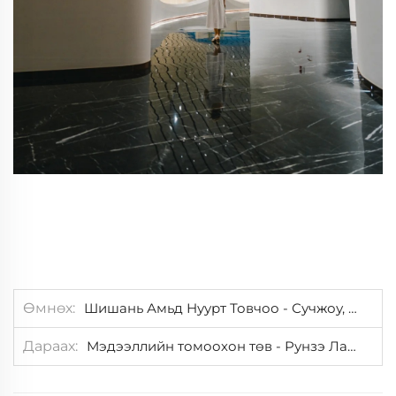
Өмнөх
Шишань Амьд Нуурт Товчоо - Сучжоу, Хятад
Дараах
Мэдээллийн томоохон төв - Рунзэ Ланфан, Хятад