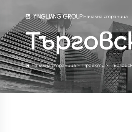
Начална страница
Търговс
Начална страница
>
Проекти
>
Търговс