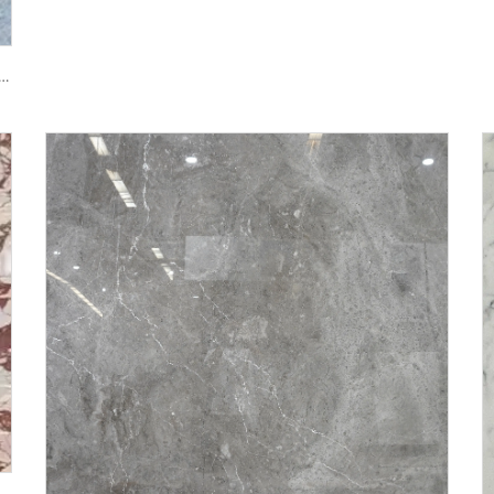
ერ-თეთრი ბუნებრივი ქვის მარმარილო ლურჯ-ნაცრისფერი ტექსტურით და შუქზე მოქანდაკებული ლაქებით