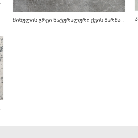
წითელ-ყვითელი ნახატით
Ყინულის გრეი ნატურალური ქვის მარმარილო უწესრიგო თეთრი cracked შეფერილობით
შლილი ტექსტურით