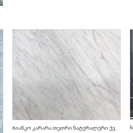
ებით და ნახატით
Ბიანკო კარარა თეთრი ნატურალური ქვის მარმარილო მსუბუქი ნაცრისფერი შეფერილობით