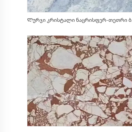
Ლურჯი კრისტალი ნაცრისფ