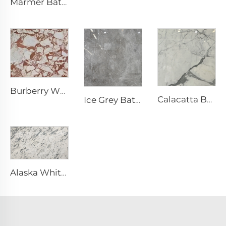
Marmer Batu Alam Blue Crystal Abu-Abu Putih dengan Tekstur Abu-Abu Biru dan Bintik Cerah
Burberry White Batu Alam Marmer Putih dengan Pola Merah-Coklat Tidak Beraturan
Calacatta Batu Alam Marmer Putih dengan Urat & Pola Abu-Abu
Ice Grey Batu Alam Marmer Abu-Abu dengan Urat Retakan Putih Tidak Beraturan
Alaska White Batu Alam Marmer Putih dengan Tekstur Bercak Abu-Abu Pecah-Pecah Tidak Beraturan