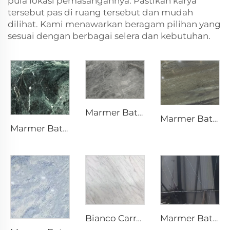
pula lokasi pemasangannya. Pastikan karya
tersebut pas di ruang tersebut dan mudah
dilihat. Kami menawarkan beragam pilihan yang
sesuai dengan berbagai selera dan kebutuhan.
Marmer Batu Alam Interstellar Grey Abu-Abu dengan Tekstur Bercak dan Bintik-Bintik Perak-Abu-Abu
Marmer Batu Alam Super Hijau
Marmer Batu Alam Prada Green Hijau dengan Urat dan Pola Putih
Marmer Batu Alam Nero Marquina Hitam dengan Tekstur Urat Retak Putih
Bianco Carrara Batu Alam Marmer Putih dengan Urat Abu-Abu Muda