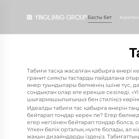
Басты бет
Компан
Т
Табиғи тасқа жасалған қабырға өнері к
гранит сияқты тастарды пайдалана отыр
өнер туындылары бөлменің ішіне түс, д
сондықтан олар өте ерекше сезіледі. «Y
шығармашылығыңыз бен стиліңіз көрінеті
Идеалды табиғи тас қабырға өнерін таңд
бейтарап тондар керек пе? Егер бөлмеде
егер негізінен бейтарап тондар болса, 
Үлкен бөлік орталық нүкте болады, ал к
жақын дизайндарды іздеңіз. Табиғаттың 