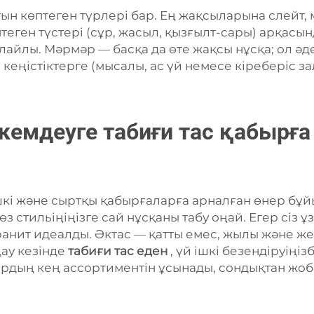
тын көптеген түрлері бар. Ең жақсыларына слейт,
көптеген түстері (сұр, жасыл, қызғылт-сары) арқа
 қолайлы. Мәрмәр — басқа да өте жақсы нұсқа; ол
 кеңістіктерге (мысалы, ас үй немесе кіреберіс з
ркемдеуге табиғи тас қабырға 
ішкі және сыртқы қабырғаларға арналған өнер бұ
өз стильіңіңізге сай нұсқаны табу оңай. Егер сіз 
гранит идеалды. Әктас — қатты емес, жылы және ж
ау кезінде
табиғи тас еден
, үй ішкі безендіруіңі
тардың кең ассортиментін ұсынады, сондықтан жоб