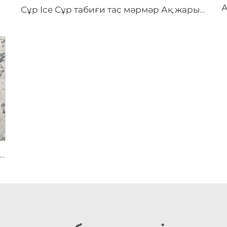
Сұр Ice Сұр табиғи тас мәрмәр Ақ жарықшақ таспа
ska Ақ табиғи тас мәрмәр Сұр бұлдырлы бөлшектенген мәнері