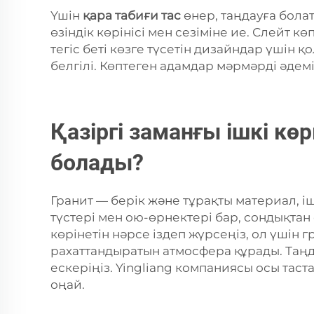
Үшін
қара табиғи тас
өнер, таңдауға бола
өзіндік көрінісі мен сезіміне ие. Слейт 
тегіс беті көзге түсетін дизайндар үшін
белгілі. Көптеген адамдар мәрмәрді әдемі
Қазіргі заманғы ішкі кө
болады?
Гранит — берік және тұрақты материал, 
түстері мен ою-өрнектері бар, сондықтан 
көрінетін нәрсе іздеп жүрсеңіз, ол үшін 
рахаттандыратын атмосфера құрады. Таңд
ескеріңіз. Yingliang компаниясы осы тас
оңай.