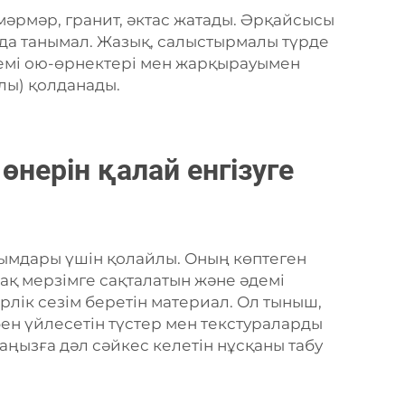
 мәрмәр, гранит, әктас жатады. Әрқайсысы
сында танымал. Жазық, салыстырмалы түрде
 әдемі ою-өрнектері мен жарқырауымен
алы) қолданады.
өнерін қалай енгізуге
йымдары үшін қолайлы. Оның көптеген
ұзақ мерзімге сақталатын және әдемі
ерлік сезім беретін материал. Ол тыныш,
збен үйлесетін түстер мен текстураларды
аңызға дәл сәйкес келетін нұсқаны табу