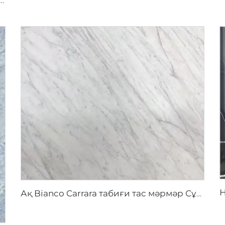
ен үлгіге ие жасыл түсті табиғи тас мәрмәр, Prada Green
Ақ Bianco Carrara табиғи тас мәрмәр Сұр таспа