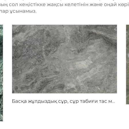
ың сол кеңістікке жақсы келетінін және оңай көрін
ялар ұсынамыз.
Басқа жұлдыздық сұр, сұр табиғи тас мәрмәр, дақты құрылыммен және күміс-сұр дақтарымен