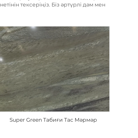
етінін тексеріңіз. Біз әртүрлі дәм мен
Super Green Табиғи Тас Мәрмәр