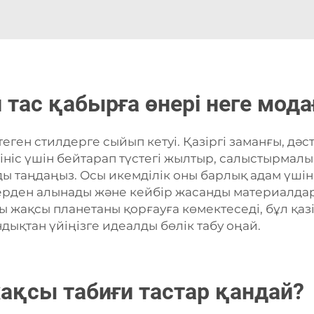
 тас қабырға өнері неге мод
еген стилдерге сыйып кетуі. Қазіргі заманғы, дәс
рініс үшін бейтарап түстегі жылтыр, салыстырмалы 
ды таңдаңыз. Осы икемділік оны барлық адам үшін
жерден алынады және кейбір жасанды материалдар
 жақсы планетаны қорғауға көмектеседі, бұл қазі
дықтан үйіңізге идеалды бөлік табу оңай.
жақсы табиғи тастар қандай?