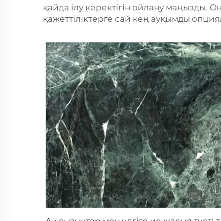
қайда ілу керектігін ойлану маңызды. Он
қажеттіліктерге сай кең ауқымды опци