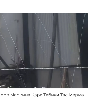
Неро Маркина Қара Табиғи Тас Мәрмәр, Ақ Сызықты Кесек Құрылыммен