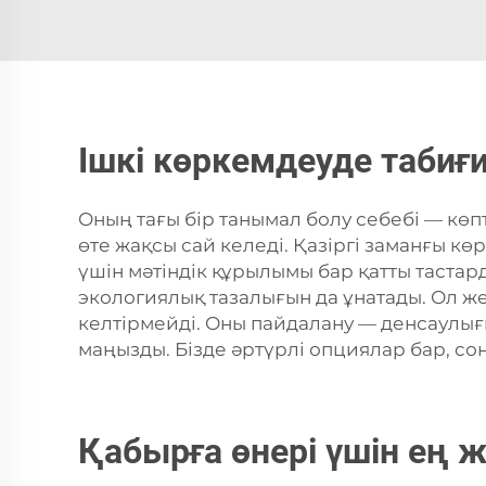
Ішкі көркемдеуде табиғи
Оның тағы бір танымал болу себебі — көпт
өте жақсы сай келеді. Қазіргі заманғы кө
үшін мәтіндік құрылымы бар қатты тастар
экологиялық тазалығын да ұнатады. Ол 
келтірмейді. Оны пайдалану — денсаулығы
маңызды. Бізде әртүрлі опциялар бар, сон
Қабырға өнері үшін ең 