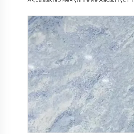
Ақ сызықтар м