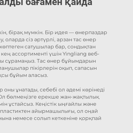
малды бағамен қайда
н, бірақ мүмкін. Бір идея — өнерпаздар
 оларда сіз әртүрлі, арзан тас өнер
 көптеген сатушылар бар, сондықтан
ең ассортименті үшін Yingliang веб-
алы сұрамаңыз. Тас өнер бұйымдарын
аланушылар пікірлерін оқып, сапасын
ақсы бұйым аласыз.
 оны ұнатады, себебі ол әдемі көрінеді
еп. Ол бөлмеңізге ерекше жан-жақтылық
мін ұстайсыз. Кеңістік ыңғайлы және
е пластиктен айырмашылығы, ол оңай
нына немесе солып кеткеніне қорқпай