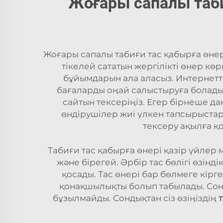
Жоғары сапалы таби
Жоғары сапалы табиғи тас қабырға өнер
тікелей сататын жергілікті өнер кө
бұйымдарын ала аласыз. Интернетте
бағаларды оңай салыстыруға болады.
сайтын тексеріңіз. Егер бірнеше д
өндірушілер жиі үлкен тапсырыстар 
тексеру ақылға қо
Табиғи тас қабырға өнері қазір үйлер 
және бірегей. Әрбір тас бөлігі өзінд
қосады. Тас өнері бар бөлмеге кірг
қонақшылықты болып табылады. Соны
бұзылмайды. Сондықтан сіз өзіңіздің