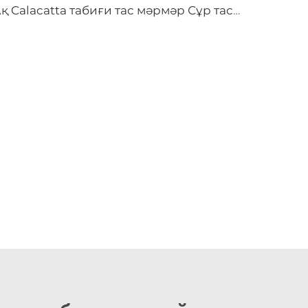
Ақ Calacatta табиғи тас мәрмәр Сұр таспа және үлгі