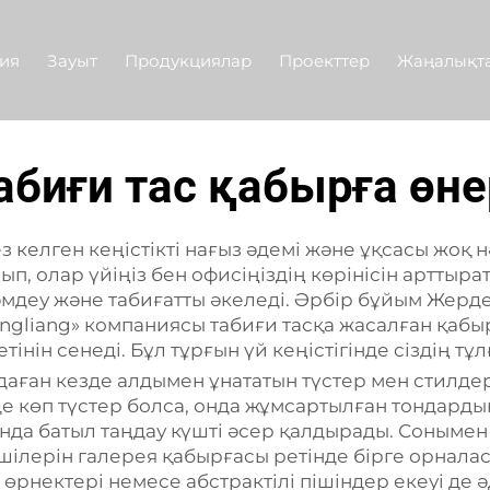
ия
Зауыт
Продукциялар
Проекттер
Жаңалықт
абиғи тас қабырға өне
ез келген кеңістікті нағыз әдемі және ұқсасы жо
ып, олар үйіңіз бен офисіңіздің көрінісін артты
әмдеу және табиғатты әкеледі. Әрбір бұйым Жерде
ingliang» компаниясы табиғи тасқа жасалған қабы
нін сенеді. Бұл тұрғын үй кеңістігінде сіздің тұл
аған кезде алдымен ұнататын түстер мен стилдері
 көп түстер болса, онда жұмсартылған тондардың 
онда батыл таңдау күшті әсер қалдырады. Сонымен
ішілерін галерея қабырғасы ретінде бірге орналас
өрнектері немесе абстрактілі пішіндер екеуі де ә