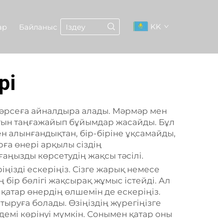
KK
ар
Байланыс
рі
қ нәрсеға айналдыра алады. Мәрмәр мен
ратын таңғажайып бұйымдар жасайды. Бұл
н алынғандықтан, бір-біріне ұқсамайды,
рға өнері арқылы сіздің
ғаңызды көрсетудің жақсы тәсілі.
ңізді ескеріңіз. Сізге жарық немесе
бір бөлігі жақсырақ жұмыс істейді. Ал
 қатар өнердің өлшемін де ескеріңіз.
тыруға болады. Өзіңіздің жүрегіңізге
демі көрінуі мүмкін. Сонымен қатар оны