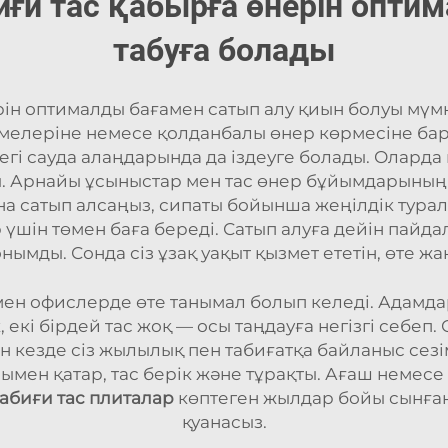
ғи тас қабырға өнерін опти
табуға болады
ін оптималды бағамен сатып алу қиын болуы мүмкі
рмелеріне немесе қолданбалы өнер көрмесіне бару,
гі сауда алаңдарында да іздеуге болады. Оларда
 Арнайы ұсыныстар мен тас өнер бұйымдарының к
ана сатып алсаңыз, сипаты бойынша жеңілдік тур
үшін төмен баға береді. Сатып алуға дейін пайд
нымды. Сонда сіз ұзақ уақыт қызмет ететін, өте ж
мен офислерде өте танымал болып келеді. Адамдар
ік, екі бірдей тас жоқ — осы таңдауға негізгі себ
ен кезде сіз жылылық пен табиғатқа байланыс сезі
мен қатар, тас берік және тұрақты. Ағаш немес
табиғи тас плиталар
көптеген жылдар бойы сынға
қуанасыз.