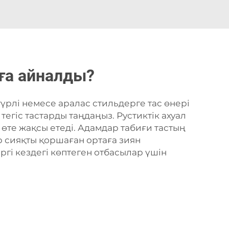
аға айналды?
түрлі немесе аралас стильдерге тас өнері
тегіс тастарды таңдаңыз. Рустиктік ахуал
 өте жақсы етеді. Адамдар табиғи тастың
 сияқты қоршаған ортаға зиян
ргі кездегі көптеген отбасылар үшін