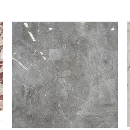
Ақ Табиғи Тас Мәрмәр, Көк Сұр Құрылыммен және Жарқындатылған Дәндермен
rberry табиғи тас мәрмәр Қызыл-қоңыр жолақ үлгі