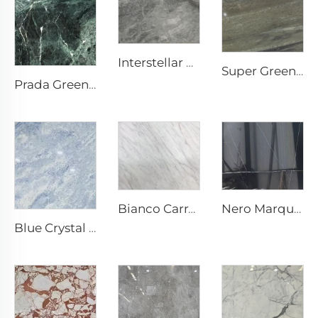
Interstellar Grey Šedý přírodní kámen mramor s mramorovou strukturou a stříbrně šedými skvrnami
Super Green přírodní kámen mramor
Prada Green Zelený přírodní kámen mramor s bílými žilkami a vzorem
Nero Marquina Černý přírodní kámen mramor s bílým prasklinovým žilkováním
Bianco Carrara Bílý přírodní kámen mramor se světle šedými žilkami
Blue Crystal Šedobílý přírodní kámen mramor s modrošedou strukturou a jasnými tečkami