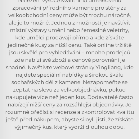
Nalezení vysoce kvalitního uměleckého
zpracování přírodního kamene pro stěny za
velkoobchodní ceny může být trochu náročné,
ale je to možné. Jednou z možností je navštívit
místní výstavy umění nebo řemeslné veletrhy,
kde umělci prodávají přímo a kde získáte
jedinečné kusy za nižší cenu. Také online tržiště
jsou skvělé pro vyhledávání – mnoho prodejců
zde nabízí své zboží a cenové porovnání je
snadné. Navštivte webové stránky Yingliang, kde
najdete speciální nabídky a širokou škálu
sochařských děl z kamene. Nezapomeňte se
zeptat na slevu za velkoobjednávku, pokud
nakupujete více než jeden kus. Dodavatelé často
nabízejí nižší ceny za rozsáhlejší objednávky. Je
rozumné přečíst si recenze a zkontrolovat kvalitu
ještě před nákupem, abyste si byli jisti, že získáte
výjimečný kus, který vydrží dlouhou dobu.