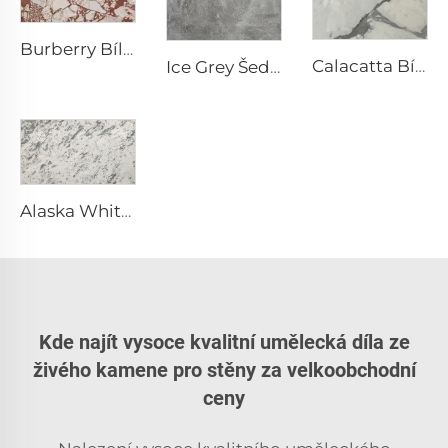
Burberry Bílý přírodní kámen mramor s nepravidelným rudohnědým vzorem
Calacatta Bílý přírodní kámen mramor s šedými žilkami a vzorem
Ice Grey Šedý přírodní kámen mramor s nepravidelnými bílými prasklinami ve tvaru žil
Alaska White Bílý přírodní kámen mramor se šedým skvrnitým a fragmentovaným vzorem
Kde najít vysoce kvalitní umělecká díla ze
živého kamene pro stěny za velkoobchodní
ceny