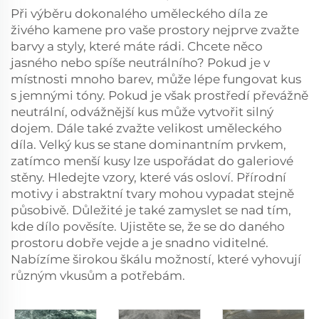
Při výběru dokonalého uměleckého díla ze
živého kamene pro vaše prostory nejprve zvažte
barvy a styly, které máte rádi. Chcete něco
jasného nebo spíše neutrálního? Pokud je v
místnosti mnoho barev, může lépe fungovat kus
s jemnými tóny. Pokud je však prostředí převážně
neutrální, odvážnější kus může vytvořit silný
dojem. Dále také zvažte velikost uměleckého
díla. Velký kus se stane dominantním prvkem,
zatímco menší kusy lze uspořádat do galeriové
stěny. Hledejte vzory, které vás osloví. Přírodní
motivy i abstraktní tvary mohou vypadat stejně
působivě. Důležité je také zamyslet se nad tím,
kde dílo pověsíte. Ujistěte se, že se do daného
prostoru dobře vejde a je snadno viditelné.
Nabízíme širokou škálu možností, které vyhovují
různým vkusům a potřebám.