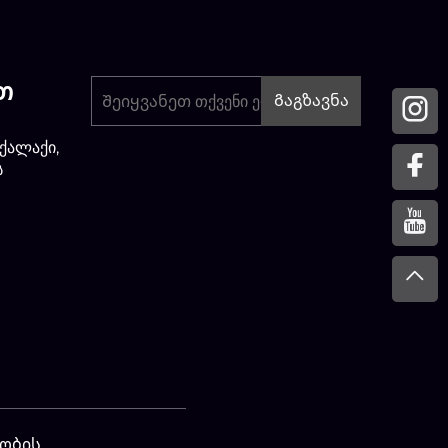
თ
Გაგზავნა
 ქალაქი,
ს
ობის