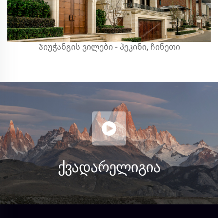
Ჯიუჭანგის ვილები - პეკინი, ჩინეთი
ᲥᲕᲐ ᲓᲐ ᲠᲔᲚᲘᲒᲘᲐ