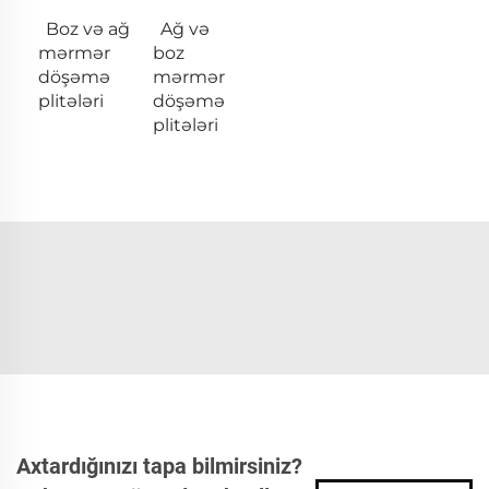
Boz və ağ
Ağ və
mərmər
boz
döşəmə
mərmər
plitələri
döşəmə
plitələri
Axtardığınızı tapa bilmirsiniz?