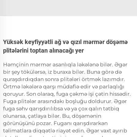
Yüksək keyfiyyətli ağ və qızıl mərmər döşəmə
plitələrini toptan alınacağı yer
Həmçinin mərmər asanlıqla ləkələnə bilər. Əgər
bir şey tökülərsə, iz buraxa bilər. Buna görə də
quraşdırdıqdan sonra plitələri örtmək lazımdır.
Örtmə ləkələrə qarşı müdafiə edir və parlaqlığı
qoruyur. Son olaraq, fuga çəkmə işi çətin hissədir.
Fuga plitələr arasındakı boşluğu doldurur. Əgər
fuga səhv qarışdırılıbsa və ya çox qalın tətbiq
olunarsa, çatlaya bilər. Bu, döşəmənin
görünüşünü pozar. Fuganı qarışdırarkən
təlimatlara diqqətlə riayət edin. Əgər vaxt ayırıb