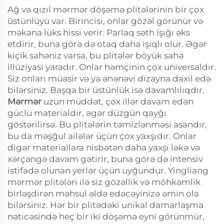
Ağ və qızıl mərmər döşəmə plitələrinin bir çox
üstünlüyü var. Birincisi, onlar gözəl görünür və
məkana lüks hissi verir. Parlaq səth işığı əks
etdirir, buna görə də otaq daha işıqlı olur. Əgər
kiçik sahəniz varsa, bu plitələr böyük sahə
illüziyası yaradır. Onlar həmçinin çox universaldır.
Siz onları müasir və ya ənənəvi dizayna daxil edə
bilərsiniz. Başqa bir üstünlük isə davamlılıqdır.
Mərmər
uzun müddət, çox illər davam edən
güclü materialdır, əgər düzgün qayğı
göstərilirsə. Bu plitələrin təmizlənməsi asandır,
bu da məşğul ailələr üçün çox yaxşıdır. Onlar
digər materiallara nisbətən daha yaxşı ləkə və
xərçəngə davam gətirir, buna görə də intensiv
istifadə olunan yerlər üçün uyğundur. Yingliang
mərmər plitələri ilə siz gözəllik və möhkəmlik
birləşdirən məhsul əldə edəcəyinizə əmin ola
bilərsiniz. Hər bir plitədəki unikal damarlaşma
nəticəsində heç bir iki döşəmə eyni görünmür,