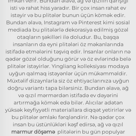
imkan verir. Bundan əlavə, ağ və qızılın qarışığı
isti və rahat hiss yaradır. Bir çox insan rahat ev
istəyir və bu plitələr bunun üçün kömək edir.
Bundan əlavə, Instagram və Pinterest kimi sosial
mediada bu plitələrlə dekorasiya edilmiş gözəl
otaqların şəkilləri ilə doludur. Bu, başqa
insanların da eyni plitələri öz məkanlarında
istifadə etmələrini təşviq edir. İnsanlar onların nə
qədər gözəl olduğunu görür və öz evlərində belə
plitələr istəyirlər. Yingliang kolleksiyası modaya
uyğun qalmaq istəyənlər üçün mükəmməldir.
Müxtəlif dizaynlarla siz öz ehtiyaclarınıza uyğun
doğru variantı tapa bilərsiniz. Bundan əlavə, ağ
və qızıl mərmərdən istifadə ev dəyərini
artırmağa kömək edə bilər. Alıcılar adətən
yüksək keyfiyyətli materiallara diqqət yetirirlər və
bu plitələr əmlakı fərqləndirir. Nə qədər çox
insan bu üstünlükləri kəşf edirsə, ağ və qızıl
marmur döşəmə
plitələrin bu gün populyar