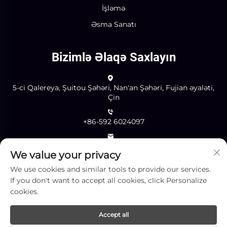
İşləmə
Əsma Sanatı
Bizimlə Əlaqə Saxlayın
5-ci Qalereya, Şuitou Şəhəri, Nan'an Şəhəri, Fujian əyaləti,
Çin
+86-592 6024097
[email protected]
We value your privacy
We use cookies and similar tools to provide our services.
If you don't want to accept all cookies, click Personalize
Göndər
cookies.
Accept all
Müəllif hüquqları © Xiamen Yingliang Stone Co., Ltd. Bütün