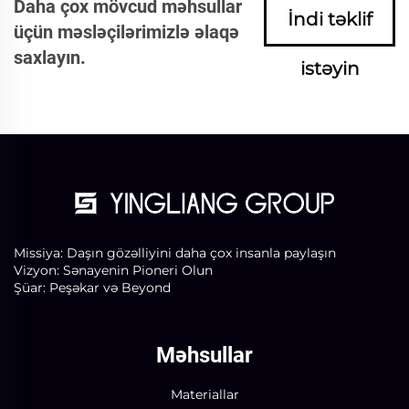
Daha çox mövcud məhsullar
İndi təklif
üçün məsləçilərimizlə əlaqə
saxlayın.
istəyin
Missiya: Daşın gözəlliyini daha çox insanla paylaşın
Vizyon: Sənayenin Pioneri Olun
Şüar: Peşəkar və Beyond
Məhsullar
Materiallar