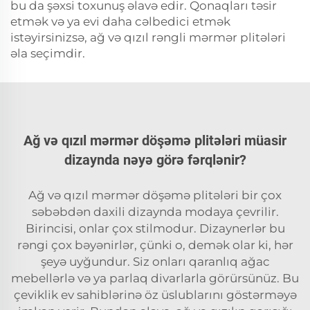
bu da şəxsi toxunuş əlavə edir. Qonaqları təsir
etmək və ya evi daha cəlbedici etmək
istəyirsinizsə, ağ və qızıl rəngli mərmər plitələri
əla seçimdir.
Ağ və qızıl mərmər döşəmə plitələri müasir
dizaynda nəyə görə fərqlənir?
Ağ və qızıl mərmər döşəmə plitələri bir çox
səbəbdən daxili dizaynda modaya çevrilir.
Birincisi, onlar çox stilmodur. Dizaynerlər bu
rəngi çox bəyənirlər, çünki o, demək olar ki, hər
şeyə uyğundur. Siz onları qaranlıq ağac
mebellərlə və ya parlaq divarlarla görürsünüz. Bu
çeviklik ev sahiblərinə öz üslublarını göstərməyə