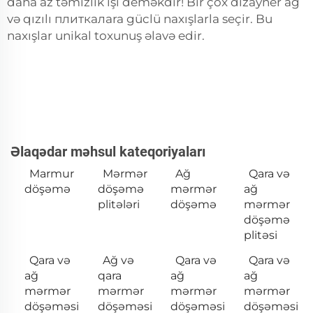
daha az təmizlik işi deməkdir! Bir çox dizayner ağ
və qızılı плиткалara güclü naxışlarla seçir. Bu
naxışlar unikal toxunuş əlavə edir.
Əlaqədar məhsul kateqoriyaları
Marmur
Mərmər
Ağ
Qara və
döşəmə
döşəmə
mərmər
ağ
plitələri
döşəmə
mərmər
döşəmə
plitəsi
Qara və
Ağ və
Qara və
Qara və
ağ
qara
ağ
ağ
mərmər
mərmər
mərmər
mərmər
döşəməsi
döşəməsi
döşəməsi
döşəməsi