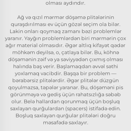
olması aydındır.
Ağ və qızıl mərmər döşəmə plitələrinin
quraşdırılması ev üçün gözəl seçim ola bilər.
Lakin onları qoymaq zamanı bəzi problemlər
yaranır. Yayğın problemlərdən biri mərmərin çox
ağır material olmasıdır. Əgər altlıq kifayət qədər
möhkəm deyilsə, o, çatlaya bilər. Bu, köhnə
döşəmənin zəif və ya səviyyədən çıxmış olması
halında baş verir. Başlamaqdan əvvəl səthi
yoxlamaq vacibdir. Başqa bir problem —
bərabərsiz plitələrdir. Əgər plitələr düzgün
qoyulmazsa, təpələr yaranar. Bu, döşəməni pis
görünməyə və gediş üçün rahatsızlığa səbəb
olur. Belə hallardan qorunmaq üçün boşluq
saxlayan qurğulardan (spacers) istifadə edin.
Boşluq saxlayan qurğular plitələri doğru
məsafədə saxlayır.