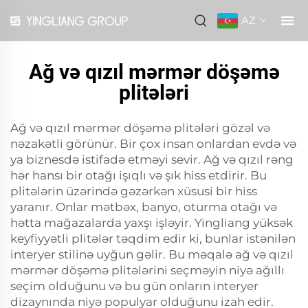
AZ
Ağ və qızıl mərmər döşəmə
plitələri
Ağ və qızıl mərmər döşəmə plitələri gözəl və
nəzakətli görünür. Bir çox insan onlardan evdə və
ya biznesdə istifadə etməyi sevir. Ağ və qızıl rəng
hər hansı bir otağı işıqlı və şık hiss etdirir. Bu
plitələrin üzərində gəzərkən xüsusi bir hiss
yaranır. Onlar mətbəx, banyo, oturma otağı və
hətta mağazalarda yaxşı işləyir. Yingliang yüksək
keyfiyyətli plitələr təqdim edir ki, bunlar istənilən
interyer stilinə uyğun gəlir. Bu məqalə ağ və qızıl
mərmər döşəmə plitələrini seçməyin niyə ağıllı
seçim olduğunu və bu gün onların interyer
dizaynında niyə populyar olduğunu izah edir.