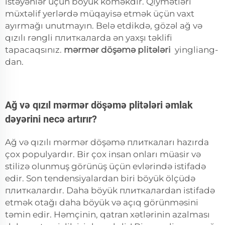
istəyənlər üçün böyük köməkdir. Qiymətləri
müxtəlif yerlərdə müqayisə etmək üçün vaxt
ayırmağı unutmayın. Belə etdikdə, gözəl ağ və
qızılı rəngli плиткалarda ən yaxşı təklifi
tapacaqsınız.
mərmər döşəmə plitələri
yingliang-
dan.
Ağ və qızıl mərmər döşəmə plitələri əmlak
dəyərini necə artırır?
Ağ və qızılı mərmər döşəmə плиткалarı hazırda
çox populyardır. Bir çox insan onları müasir və
stilizə olunmuş görünüş üçün evlərində istifadə
edir. Son tendensiyalardan biri böyük ölçüdə
плиткалardır. Daha böyük плиткалardan istifadə
etmək otağı daha böyük və açıq görünməsini
təmin edir. Həmçinin, qatran xətlərinin azalması