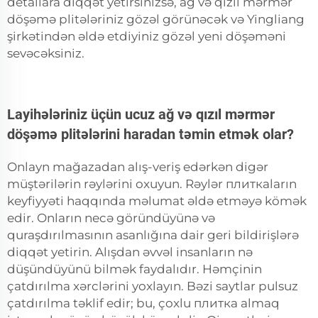
detallara diqqət yetirsinizsə, ağ və qızıl mərmər
döşəmə plitələriniz gözəl görünəcək və Yingliang
şirkətindən əldə etdiyiniz gözəl yeni döşəməni
sevəcəksiniz.
Layihələriniz üçün ucuz ağ və qızıl mərmər
döşəmə plitələrini haradan təmin etmək olar?
Onlayn mağazadan alış-veriş edərkən digər
müştərilərin rəylərini oxuyun. Rəylər плиткаların
keyfiyyəti haqqında məlumat əldə etməyə kömək
edir. Onların necə göründüyünə və
quraşdırılmasının asanlığına dair geri bildirişlərə
diqqət yetirin. Alışdan əvvəl insanların nə
düşündüyünü bilmək faydalıdır. Həmçinin
çatdırılma xərclərini yoxlayın. Bəzi saytlar pulsuz
çatdırılma təklif edir; bu, çoxlu плитка almaq