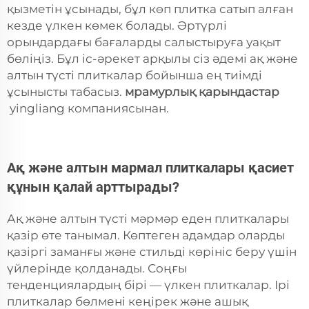
қызметін ұсынады, бұл көп плитка сатып алған
кезде үлкен көмек болады. Әртүрлі
орындардағы бағаларды салыстыруға уақыт
бөліңіз. Бұл іс-әрекет арқылы сіз әдемі ақ және
алтын түсті плиткалар бойынша ең тиімді
ұсынысты табасыз.
мрамурлық қарындастар
yingliang компаниясынан.
Ақ және алтын мармал плиткалары қасиет
құнын қалай арттырады?
Ақ және алтын түсті мәрмәр еден плиткалары
қазір өте танымал. Көптеген адамдар оларды
қазіргі заманғы және стильді көрініс беру үшін
үйлерінде қолданады. Соңғы
тенденциялардың бірі — үлкен плиткалар. Ірі
плиткалар бөлмені кеңірек және ашық