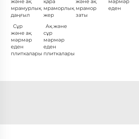
және ақ
қара
және ақ
мәрмәр
мрамурлық
мраморлық
мрамор
еден
даңғыл
жер
заты
Сұр
Ақ және
және ақ
сұр
мәрмәр
мәрмәр
еден
еден
плиткалары
плиткалары