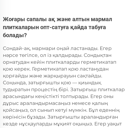
Жоғары сапалы ақ және алтын мармал
плиткаларын опт-сатуға қайда табуға
болады?
Сондай-ақ, мармари оңай ластанады. Егер
нәрсе төгілсе, ол із қалдырады. Сондықтан
орнатудан кейін плиткаларды герметикатап
қою керек. Герметикатап қою ластанудан
қорғайды және жарқырауын сақтайды.
Соңында, затырғышты қою — қиындық
тудыратын процестің бірі. Затырғыш плиткалар
арасындағы кеңістікті толтырады. Егер оны
дұрыс араландырмасаңыз немесе қалың
қойсаңыз, ол сынып кетуі мүмкін. Бұл еденнің
көрінісін бұзады. Затырғышты араландырған
кезде нұсқауларды мұқият оқыңыз. Егер уақыт