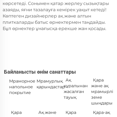
көрсетеді. Сонымен қатар жерлеу сызықтары
азаяды, яғни тазалауға кемірек уақыт кетеді!
Көптеген дизайнерлер ақ және алтын
плиткаларды батыс өрнектермен таңдайды.
Бұл өрнектер ұнағысқа ерекше жан қосады.
Байланысты өнім санаттары
Ақ
Қара
Мраморное
Мрамурлық
құралынан
және ақ
напольное
қарындастар
жасалған
мрамырлі
покрытие
тауық
земе
шыңдары
Қара
Ақ және
Қара
Қара-ақ