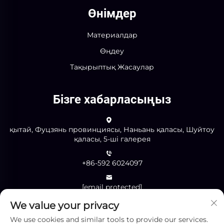
Өнімдер
Материалдар
Өңдеу
Тақырыптық Жасаулар
Бізге хабарласыңыз
қытай, Фуцзянь провинциясы, Наньань қаласы, Шуйтоу
қаласы, 5-ші галерея
+86-592 6024097
[email protected]
We value your privacy
We use cookies and similar tools to provide our services.
Жіберу