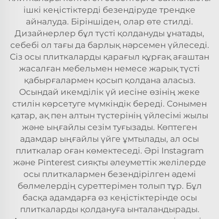
ішкі кеңістіктерді безендіруде трендке
айналуда. Біріншіден, олар өте стилді.
Дизайнерлер бұл түсті қолдануды ұнатады,
себебі ол тағы да барлық нәрсемен үйлеседі.
Сіз осы плиткаларды қарағыл құрғақ ағаштан
жасалған мебельмен немесе жарық түсті
қабырғалармен қосып қолдана аласыз.
Осындай икемділік үй иесіне өзінің жеке
стилін көрсетуге мүмкіндік береді. Сонымен
қатар, ақ пен алтын түстерінің үйлесімі жылы
және ыңғайлы сезім туғызады. Көптеген
адамдар ыңғайлы үйге ұмтылады, ал осы
плиткалар оған көмектеседі. Әрі Instagram
және Pinterest сияқты әлеуметтік желілерде
осы плиткалармен безендірілген әдемі
бөлмелердің суреттерімен толып тұр. Бұл
басқа адамдарға өз кеңістіктерінде осы
плиткаларды қолдануға ынталандырады.