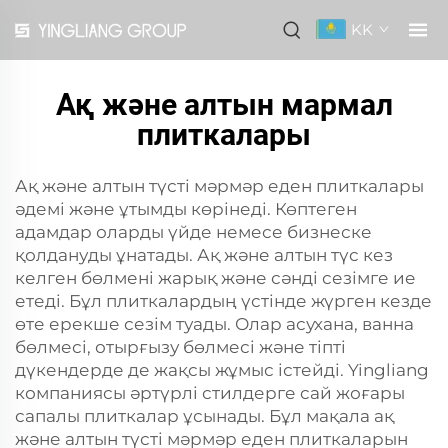
KK
Ақ және алтын мармал
плиткалары
Ақ және алтын түсті мәрмәр еден плиткалары
әдемі және ұтымды көрінеді. Көптеген
адамдар оларды үйде немесе бизнеске
қолдануды ұнатады. Ақ және алтын түс кез
келген бөлмені жарық және сәнді сезімге ие
етеді. Бұл плиткалардың үстінде жүрген кезде
өте ерекше сезім туады. Олар асухана, ванна
бөлмесі, отырғызу бөлмесі және тіпті
дүкендерде де жақсы жұмыс істейді. Yingliang
компаниясы әртүрлі стилдерге сай жоғары
сапалы плиткалар ұсынады. Бұл мақала ақ
және алтын түсті мәрмәр еден плиткаларын