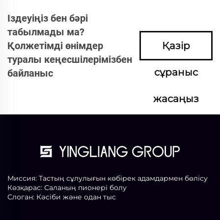
Іздеуіңіз бен бәрі
табылмады ма?
Қолжетімді өнімдер
Қазір
туралы кеңесшілерімізбен
сұраныс
байланыс
жасаңыз
Миссия: Тастың сұлулығын көбірек адамдармен бөлісу
Көзқарас: Саланың пионері болу
Слоган: Кәсіби және одан тыс