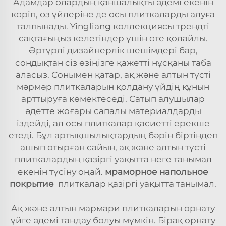
Адамдар олардың қаншалықты әдемі екенін
көріп, өз үйлеріне де осы плиткаларды алуға
талпынады. Yingliang коллекциясы трендті
сақтағыңыз келетіндер үшін өте қолайлы.
Әртүрлі дизайнерлік шешімдері бар,
сондықтан сіз өзіңізге қажетті нұсқаны таба
аласыз. Сонымен қатар, ақ және алтын түсті
мәрмәр плиткаларын қолдану үйдің құнын
арттыруға көмектеседі. Сатып алушылар
әдетте жоғары сапалы материалдарды
іздейді, ал осы плиткалар қасиетті ерекше
етеді. Бұл артықшылықтардың бәрін біртіндеп
ашып отырған сайын, ақ және алтын түсті
плиткалардың қазіргі уақытта неге танымал
екенін түсіну оңай.
мраморное напольное
покрытие
плиткалар қазіргі уақытта танымал.
Ақ және алтын мармари плиткаларын орнату
үйге әдемі таңдау болуы мүмкін. Бірақ орнату