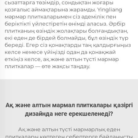
сызаттарға төзімдір, сондықтан жоғары
қозғалыс аймақтарына жарамды. Yingliang
мәрмәр плиткаларымен сіз әдемілік пен
беріктікті үйлестіретін өнімді аласыз. Әрбір
плитканың өзіндік жолақтары болғандықтан,
екі еден де бірдей болмайды, бұл өзіндік түр
береді. Егер сіз қонақтарды таң қалдырғыңыз
келсе немесе үйіңізді одан да қонақжай
еткіңіз келсе, ақ және алтын түсті мәрмәр
плиткалар — өте жақсы таңдау.
Ақ және алтын мармал плиткалары қазіргі
дизайнда неге ерекшеленеді?
Ақ және алтын түсті мәрмәрлық еден
плиткалары көптеген себептерге байланысты