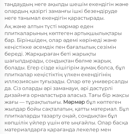
таңдаудың неге ақылды шешім екендігін және
олардың қазіргі заманғы ішкі безендіруде
неге танымал екендігін қарастырады.
Ақ және алтын түсті мәрмәр еден
плиткаларының көптеген артықшылықтары
бар. Біріншіден, олар әдемі көрінеді және
кеңістікке әсемдік пен бағалылық сезімін
береді. Жарқыраған беті жарықты
шағылдырады, сондықтан бөлме жарық
болады. Егер сізде кішігірім аумақ болса, бұл
плиткалар кеңістіктің үлкен екендігінің
иллюзиясын туғызады. Олар өте универсалды
да. Сіз оларды әрі заманауи, әрі дәстүрлі
дизайнға орналастыра аласыз. Тағы бір жақсы
жағы — тұрақтылығы.
Мәрмәр
бұл көптеген
жылдар бойы сақталатын, қатты материал. Бұл
плиткаларды тазарту оңай, сондықтан бұл
көпшілік үйлер үшін өте ыңғайлы. Олар басқа
материалдарға қарағанда лекелер мен