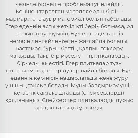
кезінде бірнеше проблема туындайды.
Кеңінен таралған мәселелердің бірі —
мармари өте ауыр материал болып табылады.
Егер еденнің асты жеткілікті берік болмаса, ол
сынып кетуі мүмкін. Бұл ескі еден әлсіз
немесе деңгейленбеген жағдайда болады.
Бастамас бұрын беттің қалпын тексеру
маңызды. Тағы бір мәселе — плиткалардың
біркелкі еместігі. Егер плиткалар түзу
орнатылмаса, көтерілулер пайда болады. Бұл
еденнің көрінісін нашарлатады және жүру
үшін ыңғайсыз болады. Мұны болдырмау үшін
кеңістік сақтағыштарды (спейсерлерді)
қолданыңыз. Спейсерлер плиткаларды дұрыс
арақашықтықта ұстайды.