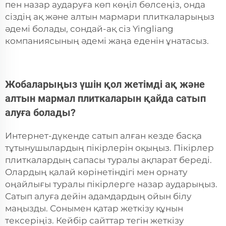
пен назар аударуға көп көңіл бөлсеңіз, онда
сіздің ақ және алтын мармари плиткаларыңыз
әдемі болады, сондай-ақ сіз Yingliang
компаниясының әдемі жаңа еденін ұнатасыз.
Жобаларыңыз үшін қол жетімді ақ және
алтын мармал плиткаларын қайда сатып
алуға болады?
Интернет-дүкенде сатып алған кезде басқа
тұтынушылардың пікірлерін оқыңыз. Пікірлер
плиткалардың сапасы туралы ақпарат береді.
Олардың қалай көрінетіндігі мен орнату
оңайлығы туралы пікірлерге назар аударыңыз.
Сатып алуға дейін адамдардың ойын білу
маңызды. Сонымен қатар жеткізу құнын
тексеріңіз. Кейбір сайттар тегін жеткізу