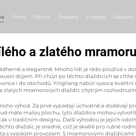
ka
Firma
Fabrika
Produkty
Projekty
Aktuality
ílého a zlatého mramor
ádherně a elegantně. Mnoho lidí je rádo používá v do
usní dojem. Při chůzi po těchto dlaždicích se cítíte 
nce i do obchodů. Yingliang nabízí vysoce kvalitní d
 a zlatých mramorových dlaždic chytrým rozhodnutím 
mnoho výhod. Za prvé vypadají úchvatně a dodávají pr
okud máte malou plochu, tyto dlaždice mohou vytvořit 
 tak v tradičním designu. Další výhodou je jejich odol
těchto dlaždic je snadné, což je skvělé pro rušné rod
sta s vysokým provozem. S mramorovými dlaždicemi Yin