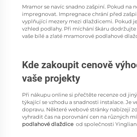
Mramor se navíc snadno zašpiní. Pokud na ně
impregnovat. Impregnace chrání před zašpi
vyplňující mezery mezi dlaždicemi. Pokud je
vzhled podlahy. Při míchání škáru dodržujte
vaše bílé a zlaté mramorové podlahové dlaž
Kde zakoupit cenově výhod
vaše projekty
Při nákupu online si přečtěte recenze od j
týkající se vzhodu a snadnosti instalace. Je 
dopravu. Některé webové stránky nabízejí z
vyhradit čas na porovnání cen na různých mí
podlahové dlaždice
od společnosti Yinglian