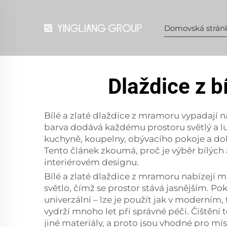
Domovská strán
Dlaždice z b
Bílé a zlaté dlaždice z mramoru vypadají n
barva dodává každému prostoru světlý a lux
kuchyně, koupelny, obývacího pokoje a doko
Tento článek zkoumá, proč je výběr bílých
interiérovém designu.
Bílé a zlaté dlaždice z mramoru nabízejí 
světlo, čímž se prostor stává jasnějším. P
univerzální – lze je použít jak v moderním,
vydrží mnoho let při správné péči. Čištění 
jiné materiály, a proto jsou vhodné pro mí