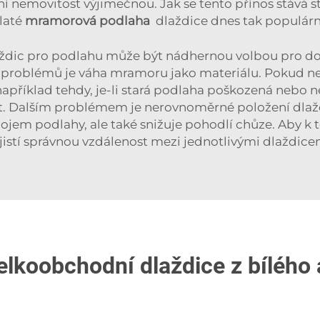
iní nemovitost výjimečnou. Jak se tento přínos stává s
laté
mramorová podlaha
dlaždice dnes tak populárn
ždic pro podlahu může být nádhernou volbou pro do
h problémů je váha mramoru jako materiálu. Pokud n
příklad tehdy, je-li stará podlaha poškozená nebo n
. Dalším problémem je nerovnoměrné položení dlaždi
dojem podlahy, ale také snižuje pohodlí chůze. Aby k 
jistí správnou vzdálenost mezi jednotlivými dlaždice
 velkoobchodní dlaždice z bíléh