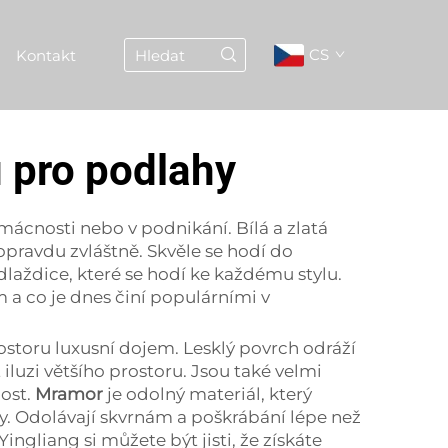
CS
Kontakt
u pro podlahy
mácnosti nebo v podnikání. Bílá a zlatá
opravdu zvláštně. Skvěle se hodí do
laždice, které se hodí ke každému stylu.
a co je dnes činí populárními v
ostoru luxusní dojem. Lesklý povrch odráží
iluzi většího prostoru. Jsou také velmi
nost.
Mramor
je odolný materiál, který
iny. Odolávají skvrnám a poškrábání lépe než
gliang si můžete být jisti, že získáte