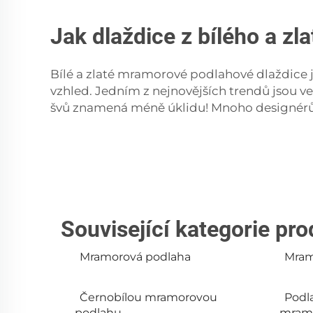
Jak dlaždice z bílého a z
Bílé a zlaté mramorové podlahové dlaždice j
vzhled. Jedním z nejnovějších trendů jsou ve
švů znamená méně úklidu! Mnoho designérů vo
Související kategorie pr
Mramorová podlaha
Mram
Černobílou mramorovou
Podla
podlahu
mram