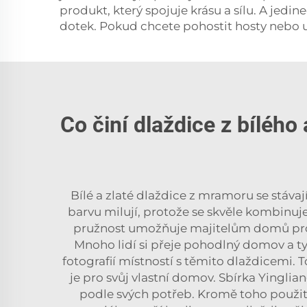
produkt, který spojuje krásu a sílu. A jedi
dotek. Pokud chcete pohostit hosty nebo u
Co činí dlaždice z bíléh
Bílé a zlaté dlaždice z mramoru se stáva
barvu milují, protože se skvěle kombinuj
pružnost umožňuje majitelům domů projev
Mnoho lidí si přeje pohodlný domov a tyt
fotografií místností s těmito dlaždicemi. To 
je pro svůj vlastní domov. Sbírka Yinglia
podle svých potřeb. Kromě toho použit