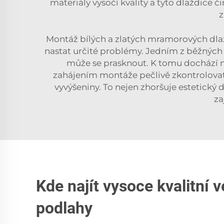
materiály vysočí kvality a tyto dlaždice č
z
Montáž bílých a zlatých mramorových dla
nastat určité problémy. Jedním z běžnýc
může se prasknout. K tomu dochází na
zahájením montáže pečlivě zkontrolovat
vyvýšeniny. To nejen zhoršuje estetický 
za
Kde najít vysoce kvalitní
podlahy