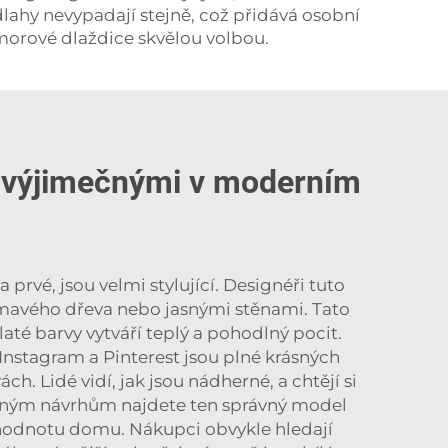
odlahy nevypadají stejně, což přidává osobní
morové dlaždice skvělou volbou.
hy výjimečnými v moderním
rvé, jsou velmi stylující. Designéři tuto
 tmavého dřeva nebo jasnými stěnami. Tato
té barvy vytváří teplý a pohodlný pocit.
 Instagram a Pinterest jsou plné krásných
ách. Lidé vidí, jak jsou nádherné, a chtějí si
y různým návrhům najdete ten správný model
 hodnotu domu. Nákupci obvykle hledají