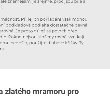
tále známějším, je zřejmé, proč jsou bílé a
í.
mácnost. Při jejich pokládání však mohou
ení podkladová podlaha dostatečně pevná,
erovná. Je proto důležité povrch před
c. Pokud nejsou uloženy rovně, vznikají
tomu nedošlo, použijte dlahové křížky. Ty
mi.
o a zlatého mramoru pro