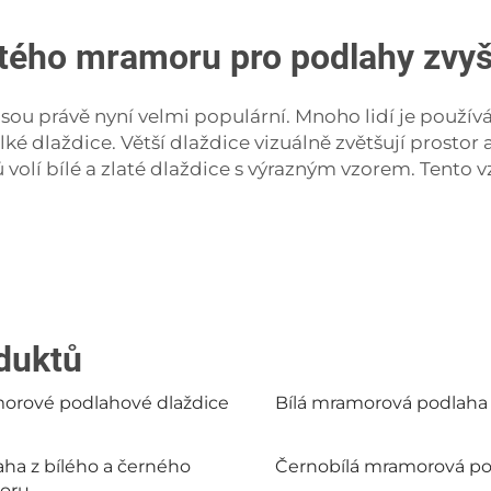
latého mramoru pro podlahy zvy
sou právě nyní velmi populární. Mnoho lidí je použí
lké dlaždice. Větší dlaždice vizuálně zvětšují prosto
lí bílé a zlaté dlaždice s výrazným vzorem. Tento v
oduktů
orové podlahové dlaždice
Bílá mramorová podlaha
ha z bílého a černého
Černobílá mramorová p
oru