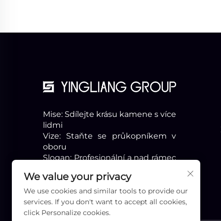
Mise: Sdílejte krásu kamene s více
lidmi
Vize: Staňte se průkopníkem v
oboru
Slogan: Profesionální a nad rámec
očekávání
We value your privacy
We use cookies and similar tools to provide our
services. If you don't want to accept all cookies,
click Personalize cookies.