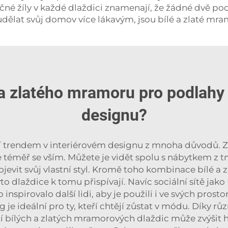
nečné žíly v každé dlaždici znamenají, že žádné dvě p
dělat svůj domov více lákavým, jsou bílé a zlaté mra
o a zlatého mramoru pro podla
designu?
jí trendem v interiérovém designu z mnoha důvodů. Za p
e téměř se vším. Můžete je vidět spolu s nábytkem z
it svůj vlastní styl. Kromě toho kombinace bílé a zla
o dlaždice k tomu přispívají. Navíc sociální sítě jako
inspirovalo další lidi, aby je použili i ve svých prostor
ng je ideální pro ty, kteří chtějí zůstat v módu. Dík
í bílých a zlatých mramorových dlaždic může zvýšit