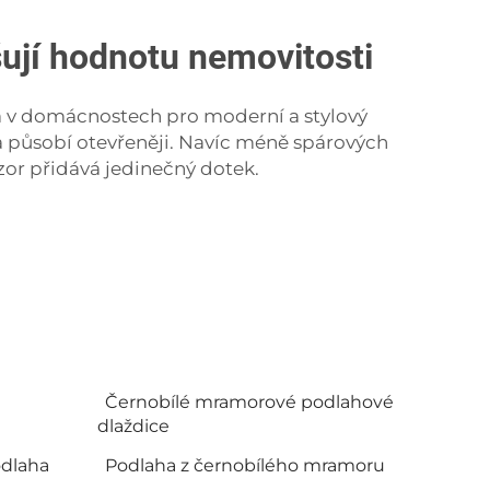
šují hodnotu nemovitosti
vá v domácnostech pro moderní a stylový
r a působí otevřeněji. Navíc méně spárových
zor přidává jedinečný dotek.
Černobílé mramorové podlahové
dlaždice
odlaha
Podlaha z černobílého mramoru