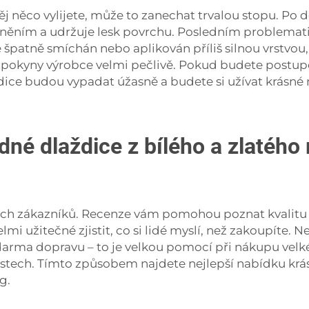
j něco vylijete, může to zanechat trvalou stopu. Po
něním a udržuje lesk povrchu. Posledním problemati
 špatně smíchán nebo aplikován příliš silnou vrstvou
 pokyny výrobce velmi pečlivě. Pokud budete postupo
dice budou vypadat úžasně a budete si užívat krásné
né dlaždice z bílého a zlatého
iných zákazníků. Recenze vám pomohou poznat kvalitu
velmi užitečné zjistit, co si lidé myslí, než zakoupít
darma dopravu – to je velkou pomocí při nákupu vel
stech. Tímto způsobem najdete nejlepší nabídku krás
g.