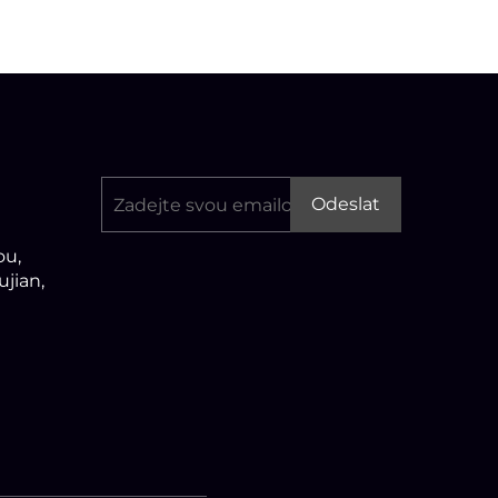
Odeslat
ou,
jian,