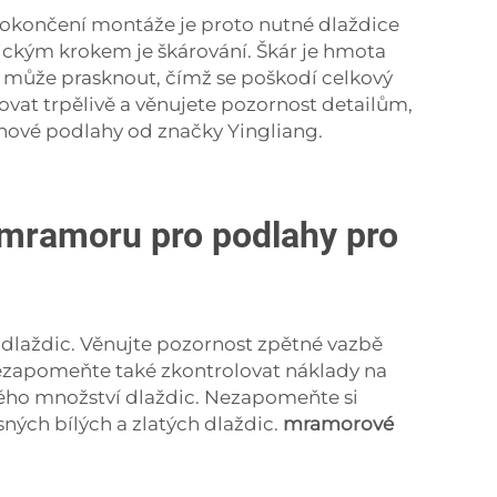
 dokončení montáže je proto nutné dlaždice
ckým krokem je škárování. Škár je hmota
, může prasknout, čímž se poškodí celkový
vat trpělivě a věnujete pozornost detailům,
 nové podlahy od značky Yingliang.
 mramoru pro podlahy pro
 dlaždic. Věnujte pozornost zpětné vazbě
e. Nezapomeňte také zkontrolovat náklady na
kého množství dlaždic. Nezapomeňte si
ných bílých a zlatých dlaždic.
mramorové