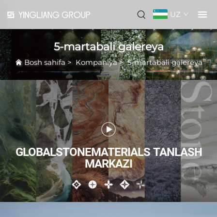
UZ
5-martabali galereya
Bosh sahifa
>
Kompaniya
>
5-martabali galereya
GLOBALSTONEMATERIALS TANLASH
MARKAZI