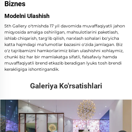
Biznes
Modelni Ulashish
5th Gallery o'tmishda 17 yil davomida muvaffaqiyatli jahon
miqyosida amalga oshirilgan, mahsulotlarini paketlash,
ishlab chiqarish, targ'ib qilish, narxlash sohalari bo'yicha
katta hajmdagi ma'lumotlar bazasini o'zida jamlagan. Biz
o'z tajribamizni hamkorlarimiz bilan ulashishni xohlaymiz,
chunki biz har bir mamlakatga sifatli, falsafaviy hamda
muvaffaqiyatli brend etkazib beradigan lyuks tosh brendi
kerakligiga ishontirgandik.
Galeriya Ko'rsatishlari