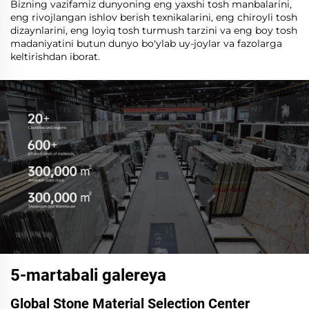
Bizning vazifamiz dunyoning eng yaxshi tosh manbalarini,
eng rivojlangan ishlov berish texnikalarini, eng chiroyli tosh
dizaynlarini, eng loyiq tosh turmush tarzini va eng boy tosh
madaniyatini butun dunyo bo'ylab uy-joylar va fazolarga
keltirishdan iborat.
5-martabali galereya
Global Stone Material Selection Center