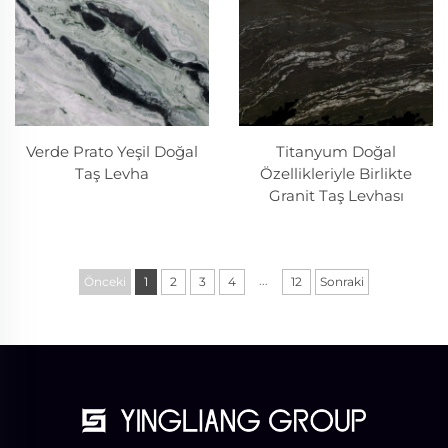
Verde Prato Yeşil Doğal
Titanyum Doğal
Taş Levha
Özellikleriyle Birlikte
Granit Taş Levhası
...
Önceki
1
2
3
4
12
Sonraki