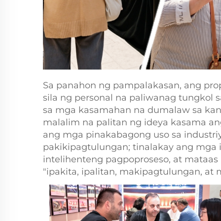
Sa panahon ng pampalakasan, ang prope
sila ng personal na paliwanag tungkol 
sa mga kasamahan na dumalaw sa kani
malalim na palitan ng ideya kasama an
ang mga pinakabagong uso sa industri
pakikipagtulungan; tinalakay ang mga 
intelihenteng pagpoproseso, at mataa
"ipakita, ipalitan, makipagtulungan,