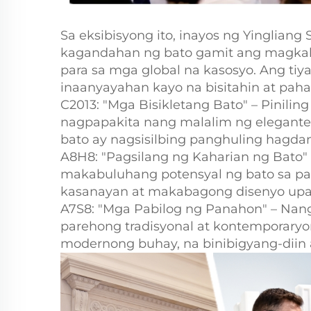
Sa eksibisyong ito, inayos ng Yinglian
kagandahan ng bato gamit ang magkak
para sa mga global na kasosyo. Ang tiy
inaanyayahan kayo na bisitahin at pah
C2013: "Mga Bisikletang Bato" – Pinili
nagpapakita nang malalim ng elegante
bato ay nagsisilbing panghuling hagdan
A8H8: "Pagsilang ng Kaharian ng Bato"
makabuluhang potensyal ng bato sa p
kasanayan at makabagong disenyo upang
A7S8: "Mga Pabilog ng Panahon" – Nangh
parehong tradisyonal at kontemporaryon
modernong buhay, na binibigyang-diin