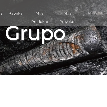
ya
Pabrika
Mga
Mga
Mga
Produkto
Proyekto
Balita
g Grupo