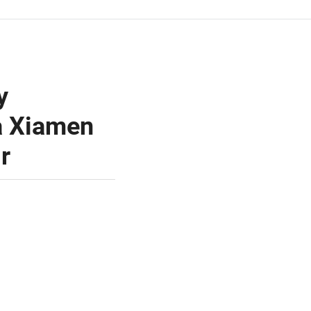
y
a Xiamen
r