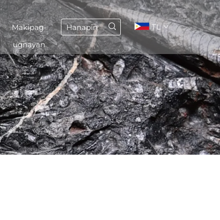
TL
Makipag-
ugnayan