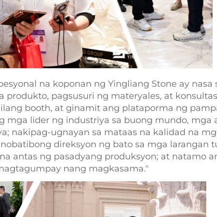
syonal na koponan ng Yingliang Stone ay nasa s
sa produkto, pagsusuri ng materyales, at konsult
lang booth, at ginamit ang plataporma ng pam
g mga lider ng industriya sa buong mundo, mga a
ya; nakipag-ugnayan sa mataas na kalidad na m
inobatibong direksyon ng bato sa mga larangan 
s na antas ng pasadyang produksyon; at natamo 
 at magtagumpay nang magkasama."