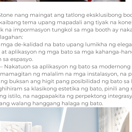
g Stone nang maingat ang tatlong eksklusibong boo
aibang tema upang mapadali ang tiyak na kone
ak na impormasyon tungkol sa mga booth ay nakal
alagahan:
ng mga de-kalidad na bato upang lumikha ng elega
 at aplikasyon ng mga bato sa mga kahanga-hang
 sa espasyo.
 – Nakatuon sa aplikasyon ng bato sa modernong 
amamagitan ng malalim na mga instalasyon, na 
 buksan ang higit pang posibilidad ng bato sa h
ihiram sa klasikong estetika ng bato, pinili an
g istilo, na nagpapakita ng perpektong integras
 ang walang hanggang halaga ng bato.