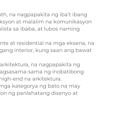
th, na nagpapakita ng iba’t ibang
ksyon at malalim na komunikasyon
ista sa ibaba, at lubos naming
nte at residential na mga eksena, na
ang interior, kung saan ang bawat
arkitektura, na nagpapakita ng
pagsasama-sama ng inobatibong
igh-end na arkitektura.
g mga kategorya ng bato na may
yon ng panlahatang disenyo at