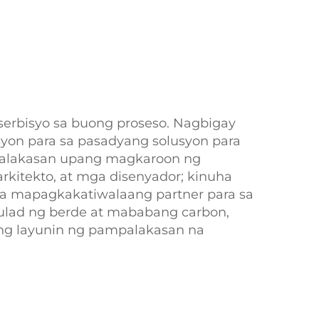
erbisyo sa buong proseso. Nagbigay
asyon para sa pasadyang solusyon para
palakasan upang magkaroon ng
rkitekto, at mga disenyador; kinuha
ga mapagkakatiwalaang partner para sa
tulad ng berde at mababang carbon,
ang layunin ng pampalakasan na