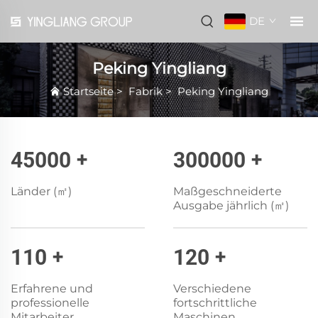
DE
Peking Yingliang
Startseite
>
Fabrik
>
Peking Yingliang
45000
+
300000
+
Länder (㎡)
Maßgeschneiderte
Ausgabe jährlich (㎡)
110
+
120
+
Erfahrene und
Verschiedene
professionelle
fortschrittliche
Mitarbeiter
Maschinen