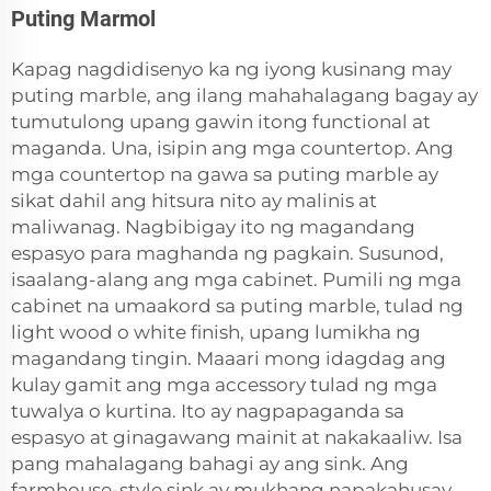
Puting Marmol
Kapag nagdidisenyo ka ng iyong kusinang may
puting marble, ang ilang mahahalagang bagay ay
tumutulong upang gawin itong functional at
maganda. Una, isipin ang mga countertop. Ang
mga countertop na gawa sa puting marble ay
sikat dahil ang hitsura nito ay malinis at
maliwanag. Nagbibigay ito ng magandang
espasyo para maghanda ng pagkain. Susunod,
isaalang-alang ang mga cabinet. Pumili ng mga
cabinet na umaakord sa puting marble, tulad ng
light wood o white finish, upang lumikha ng
magandang tingin. Maaari mong idagdag ang
kulay gamit ang mga accessory tulad ng mga
tuwalya o kurtina. Ito ay nagpapaganda sa
espasyo at ginagawang mainit at nakakaaliw. Isa
pang mahalagang bahagi ay ang sink. Ang
farmhouse-style sink ay mukhang napakahusay