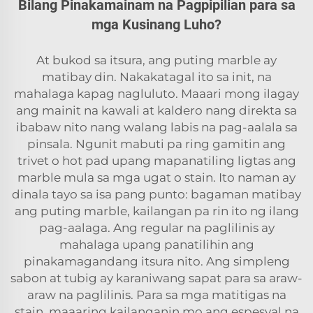
Bilang Pinakamainam na Pagpipilian para sa
mga Kusinang Luho?
At bukod sa itsura, ang puting marble ay
matibay din. Nakakatagal ito sa init, na
mahalaga kapag nagluluto. Maaari mong ilagay
ang mainit na kawali at kaldero nang direkta sa
ibabaw nito nang walang labis na pag-aalala sa
pinsala. Ngunit mabuti pa ring gamitin ang
trivet o hot pad upang mapanatiling ligtas ang
marble mula sa mga ugat o stain. Ito naman ay
dinala tayo sa isa pang punto: bagaman matibay
ang puting marble, kailangan pa rin ito ng ilang
pag-aalaga. Ang regular na paglilinis ay
mahalaga upang panatilihin ang
pinakamagandang itsura nito. Ang simpleng
sabon at tubig ay karaniwang sapat para sa araw-
araw na paglilinis. Para sa mga matitigas na
stain, maaaring kailanganin mo ang espesyal na