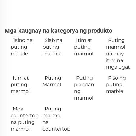
Mga kaugnay na kategorya ng produkto
Tsino na
Slab na
Itim at
Puting
puting
puting
puting
marmol
marble
marmol
marmol
na may
itim na
mga ugat
Itim at
Puting
Puting
Piso ng
puting
Marmol
plabdan
puting
marmol
ng
marble
marmol
Mga
Puting
countertop
marmol
na puting
na
marmol
countertop