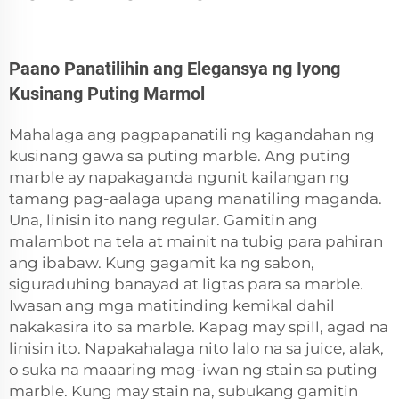
Paano Panatilihin ang Elegansya ng Iyong
Kusinang Puting Marmol
Mahalaga ang pagpapanatili ng kagandahan ng
kusinang gawa sa puting marble. Ang puting
marble ay napakaganda ngunit kailangan ng
tamang pag-aalaga upang manatiling maganda.
Una, linisin ito nang regular. Gamitin ang
malambot na tela at mainit na tubig para pahiran
ang ibabaw. Kung gagamit ka ng sabon,
siguraduhing banayad at ligtas para sa marble.
Iwasan ang mga matitinding kemikal dahil
nakakasira ito sa marble. Kapag may spill, agad na
linisin ito. Napakahalaga nito lalo na sa juice, alak,
o suka na maaaring mag-iwan ng stain sa puting
marble. Kung may stain na, subukang gamitin