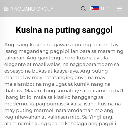
TL
Kusina na puting sanggol
Ang isang kusina na gawa sa puting marmol ay
isang magandang pagpipilian para sa maraming
tahanan. Ang ganitong uri ng kusina ay tila
elegante at maaliwalas, na nagpaparamdam sa
espasyo na bukas at kaaya-aya. Ang puting
marmol ay may natatanging anyo na may
malalambot na mga ugat at kumikinang na
ibabaw. Maaari itong sumabay sa maraming iba't
ibang istilo, mula sa klasiko hanggang sa
moderno. Kapag pumasok ka sa isang kusina na
may puting marmol, nararamdaman mo ang
kaginhawahan at kalinisan nito. Sa Yingliang,
alam namin kung gaano kahalaga ang pagpili