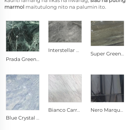
kaunti lamang na likas na liwanag,
slab na puting
marmol
maitutulong nito na palumin ito.
Interstellar Grey Abu na Natural na Bato na Marmol na may Mottled na Teksto at Pilak-Abu na Tuldok
Super Green Natural Stone Marble
Prada Green Berde na Natural na Bato na Marmol na may Puting Ugat at Disenyo
Nero Marquina Black Natural na Bato Marmol na may White Crackle Vein Texture
Bianco Carrara Puti na Likas na Bato na Marmol na may Light Grey Ugat
Blue Crystal Gray White Natural na Bato Marmol na may Blue Gray Texture at Bright Speckles