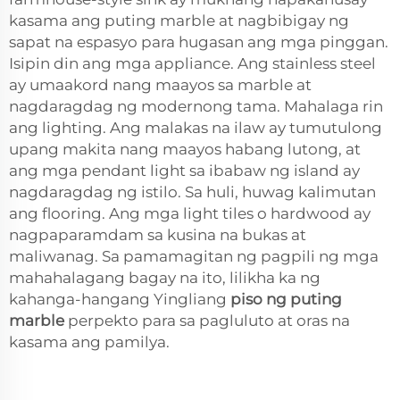
kasama ang puting marble at nagbibigay ng
sapat na espasyo para hugasan ang mga pinggan.
Isipin din ang mga appliance. Ang stainless steel
ay umaakord nang maayos sa marble at
nagdaragdag ng modernong tama. Mahalaga rin
ang lighting. Ang malakas na ilaw ay tumutulong
upang makita nang maayos habang lutong, at
ang mga pendant light sa ibabaw ng island ay
nagdaragdag ng istilo. Sa huli, huwag kalimutan
ang flooring. Ang mga light tiles o hardwood ay
nagpaparamdam sa kusina na bukas at
maliwanag. Sa pamamagitan ng pagpili ng mga
mahahalagang bagay na ito, lilikha ka ng
kahanga-hangang Yingliang
piso ng puting
marble
perpekto para sa pagluluto at oras na
kasama ang pamilya.