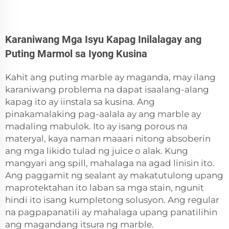
Karaniwang Mga Isyu Kapag Inilalagay ang
Puting Marmol sa Iyong Kusina
Kahit ang puting marble ay maganda, may ilang
karaniwang problema na dapat isaalang-alang
kapag ito ay iinstala sa kusina. Ang
pinakamalaking pag-aalala ay ang marble ay
madaling mabulok. Ito ay isang porous na
materyal, kaya naman maaari nitong absoberin
ang mga likido tulad ng juice o alak. Kung
mangyari ang spill, mahalaga na agad linisin ito.
Ang paggamit ng sealant ay makatutulong upang
maprotektahan ito laban sa mga stain, ngunit
hindi ito isang kumpletong solusyon. Ang regular
na pagpapanatili ay mahalaga upang panatilihin
ang magandang itsura ng marble.