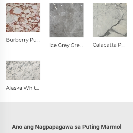
Burberry Puti na Likas na Bato na Marmol na may Hindi Regular na Pula-Marron Disenyo
Calacatta Puti na Likas na Bato na Marmol na may Gray Ugat & Disenyo
Ice Grey Grey Likas na Bato na Marmol na may Hindi Regular na Puti na Patak na Ugat
Alaska White White Likas na Bato na Marmol na may Gray na Mottled at Pinira na Teksto
Ano ang Nagpapagawa sa Puting Marmol