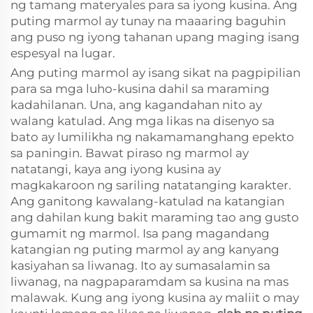
ng tamang materyales para sa iyong kusina. Ang
puting marmol ay tunay na maaaring baguhin
ang puso ng iyong tahanan upang maging isang
espesyal na lugar.
Ang puting marmol ay isang sikat na pagpipilian
para sa mga luho-kusina dahil sa maraming
kadahilanan. Una, ang kagandahan nito ay
walang katulad. Ang mga likas na disenyo sa
bato ay lumilikha ng nakamamanghang epekto
sa paningin. Bawat piraso ng marmol ay
natatangi, kaya ang iyong kusina ay
magkakaroon ng sariling natatanging karakter.
Ang ganitong kawalang-katulad na katangian
ang dahilan kung bakit maraming tao ang gusto
gumamit ng marmol. Isa pang magandang
katangian ng puting marmol ay ang kanyang
kasiyahan sa liwanag. Ito ay sumasalamin sa
liwanag, na nagpaparamdam sa kusina na mas
malawak. Kung ang iyong kusina ay maliit o may