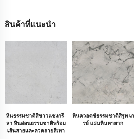
สินค้าที่แนะนำ
หินธรรมชาติสีขาวแชงกรี-
หินควอตซ์ธรรมชาติสีรูท เก
ลา หินอ่อนธรรมชาติพร้อม
รย์ แผ่นหินหายาก
เส้นสายและลวดลายสีเทา