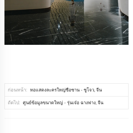
ก่อนหน้า
หอแสดงละครใหญ่ซือซาน - ซูโจว, จีน
ถัดไป
ศูนย์ข้อมูลขนาดใหญ่ - รุ่นเจ๋อ ฉางฟาง, จีน