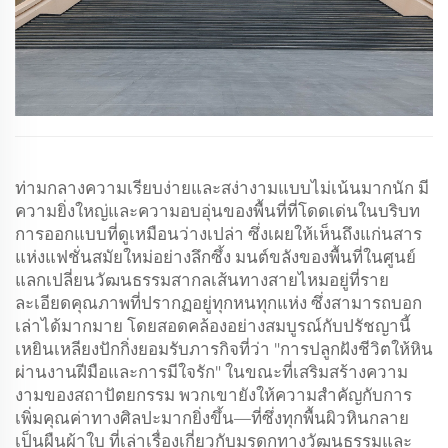
ท่ามกลางความเรียบง่ายและสง่างามแบบไม่เน้นมากนัก มี
ความยิ่งใหญ่และความอบอุ่นของพื้นที่ที่โดดเด่นในบริบท
การออกแบบที่ดูเหมือนว่างเปล่า ซึ่งเผยให้เห็นถึงแก่นสาร
แห่งแฟชั่นสมัยใหม่อย่างลึกซึ้ง มนต์ขลังของพื้นที่ในศูนย์
แลกเปลี่ยนวัฒนธรรมสากลเส้นทางสายไหมอยู่ที่ราย
ละเอียดคุณภาพที่ปรากฏอยู่ทุกหนทุกแห่ง ซึ่งสามารถบอก
เล่าได้มากมาย โดยสอดคล้องอย่างสมบูรณ์กับปรัชญานี้
เหยินเหลียงปักกิ่งยอมรับภารกิจที่ว่า "การปลูกฝังชีวิตให้หิน
ผ่านงานฝีมือและการมีใจรัก" ในขณะที่เสริมสร้างความ
งามของสถาปัตยกรรม พวกเขายังให้ความสำคัญกับการ
เพิ่มคุณค่าทางศิลปะมากยิ่งขึ้น—ที่ซึ่งทุกพื้นผิวหินกลาย
เป็นผืนผ้าใบ ที่เล่าเรื่องเกี่ยวกับมรดกทางวัฒนธรรมและ