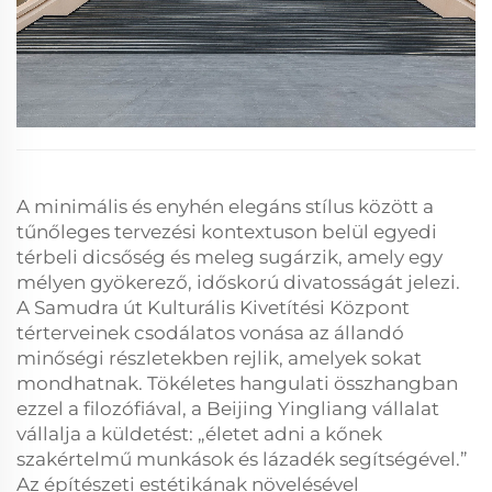
A minimális és enyhén elegáns stílus között a
tűnőleges tervezési kontextuson belül egyedi
térbeli dicsőség és meleg sugárzik, amely egy
mélyen gyökerező, időskorú divatosságát jelezi.
A Samudra út Kulturális Kivetítési Központ
térterveinek csodálatos vonása az állandó
minőségi részletekben rejlik, amelyek sokat
mondhatnak. Tökéletes hangulati összhangban
ezzel a filozófiával, a Beijing Yingliang vállalat
vállalja a küldetést: „életet adni a kőnek
szakértelmű munkások és lázadék segítségével.”
Az építészeti estétikának növelésével