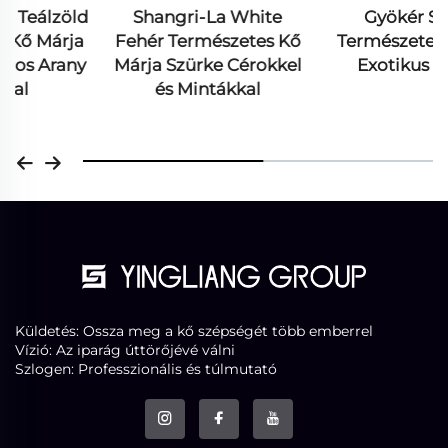
Shangri-La White
Gyökér Szürke
Fehér Természetes Kő
Természetes Kvartzit
Márja Szürke Cérokkel
Exotikus Kő Lap
és Mintákkal
Küldetés: Ossza meg a kő szépségét több emberrel
Vízió: Az iparág úttörőjévé válni
Szlogen: Professzionális és túlmutató