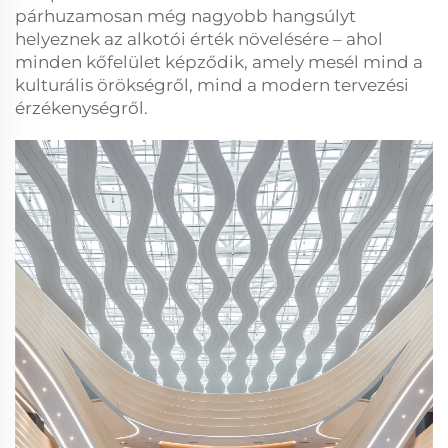
párhuzamosan még nagyobb hangsúlyt
helyeznek az alkotói érték növelésére – ahol
minden kőfelület képződik, amely mesél mind a
kulturális örökségről, mind a modern tervezési
érzékenységről.