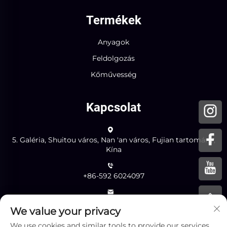
Termékek
Anyagok
Feldolgozás
Kőművesség
Kapcsolat
5. Galéria, Shuitou város, Nan 'an város, Fujian tartomány,
Kína
+86-592 6024097
[email protected]
We value your privacy
We use cookies and similar tools to provide our services.