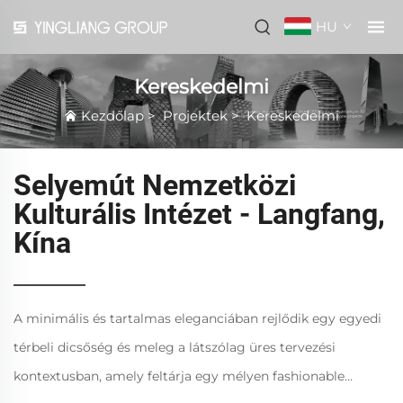
HU
Kereskedelmi
Kezdőlap
>
Projektek
>
Kereskedelmi
Selyemút Nemzetközi
Kulturális Intézet - Langfang,
Kína
A minimális és tartalmas eleganciában rejlődik egy egyedi
térbeli dicsőség és meleg a látszólag üres tervezési
kontextusban, amely feltárja egy mélyen fashionable