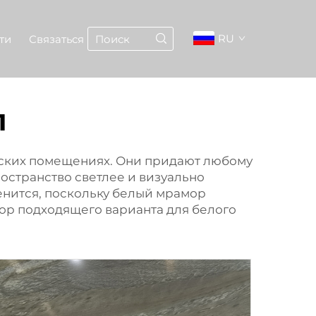
RU
ти
Связаться
л
еских помещениях. Они придают любому
остранство светлее и визуально
енится, поскольку белый мрамор
ор подходящего варианта для белого