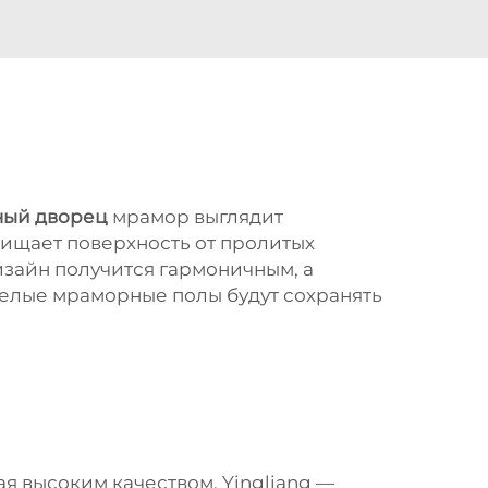
ный дворец
мрамор выглядит
щищает поверхность от пролитых
изайн получится гармоничным, а
белые мраморные полы будут сохранять
ая высоким качеством. Yingliang —