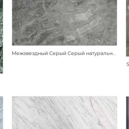
Межзвездный Серый Серый натуральный камень мрамор с пятнистой текстурой и серебристо-серыми вкраплениями