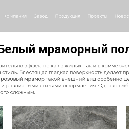
Компания
Завод
Продукция
Проекты
Новос
Белый мраморный по
ительно эффектно как в жилых, так и в коммерч
стиль. Блестящая гладкая поверхность делает пр
.
розовый мрамор
такой внешний вид особенно ц
и и различными стилями оформления. Однако выб
ного сложным.