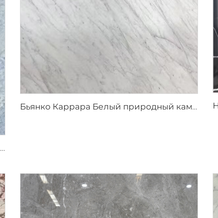
Бьянко Каррара Белый природный камень мрамор со светло-серыми прожилками
Синий кристалл серо-белый натуральный каменный мрамор с сине-серой текстурой и яркими включениями