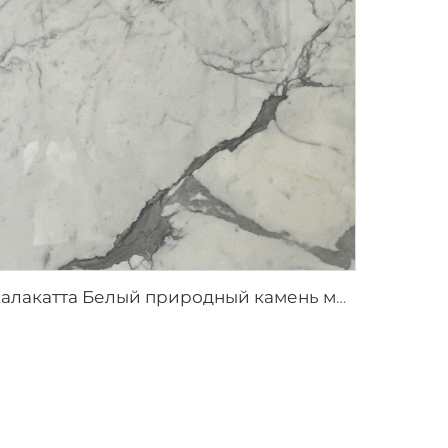
Калакатта Белый природный камень мрамор с серыми прожилками и узором