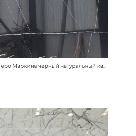
Неро Маркина черный натуральный каменный мрамор с белой трещиноватой текстурой прожилок