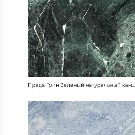
Прада Грин Зеленый натуральный камень мрамор с белыми прожилками и узором