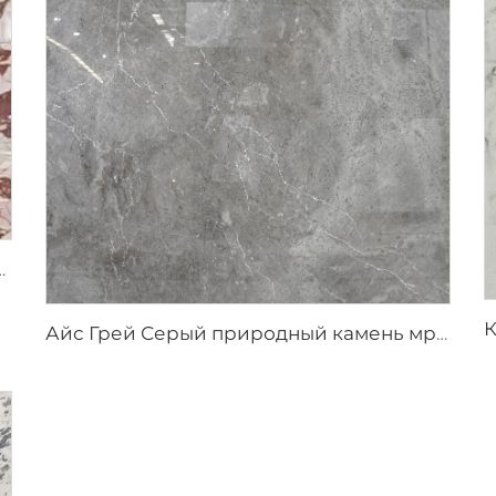
с нерегулярным красно-коричневым узором
Айс Грей Серый природный камень мрамор с нерегулярными белыми трещинами-прожилками