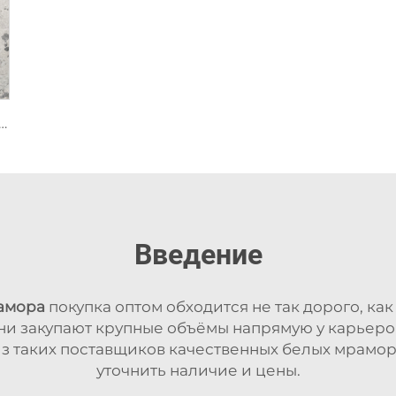
 природный камень мрамор с пятнистой серой фрагментированной текстурой
Введение
амора
покупка оптом обходится не так дорого, ка
и закупают крупные объёмы напрямую у карьеро
из таких поставщиков качественных белых мрамор
уточнить наличие и цены.