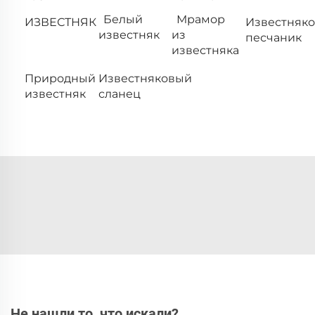
Белый
Мрамор
ИЗВЕСТНЯК
Известняк
известняк
из
песчаник
известняка
Природный
Известняковый
известняк
сланец
Не нашли то, что искали?