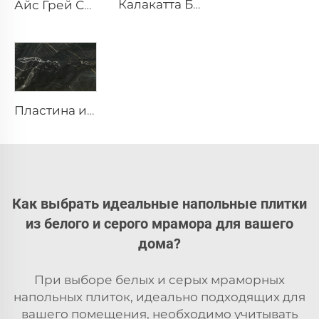
Калакатта Белый природный камень мрамор с серыми прожилками и узором
Айс Грей Серый природный камень мрамор с нерегулярными белыми трещинами-прожилками
Пластина из натурального черного кварцита Black Storm
Как выбрать идеальные напольные плитки
из белого и серого мрамора для вашего
дома?
При выборе белых и серых мраморных
напольных плиток, идеально подходящих для
вашего помещения, необходимо учитывать