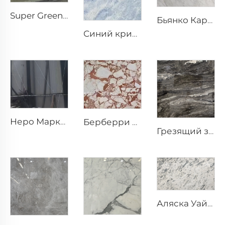
Super Green Природный камень Мрамор
Бьянко Каррара Белый природный камень мрамор со светло-серыми прожилками
Синий кристалл серо-белый натуральный каменный мрамор с сине-серой текстурой и яркими включениями
Неро Маркина черный натуральный каменный мрамор с белой трещиноватой текстурой прожилок
Берберри Белый природный камень мрамор с нерегулярным красно-коричневым узором
Грезящий звёздный натуральный уникальный гранитный каменный блок
Аляска Уайт Белый природный камень мрамор с пятнистой серой фрагментированной текстурой