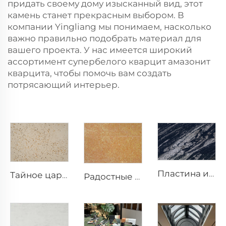
придать своему дому изысканный вид, этот
камень станет прекрасным выбором. В
компании Yingliang мы понимаем, насколько
важно правильно подобрать материал для
вашего проекта. У нас имеется широкий
ассортимент супербелого
кварцит амазонит
кварцита, чтобы помочь вам создать
потрясающий интерьер.
Пластина из натурального черного кварцита Manhattan Black
Тайное царство раковин, природный известняк с уникальными особенностями, плита
Радостные песни ракушек, природный известняк с уникальными особенностями, плита