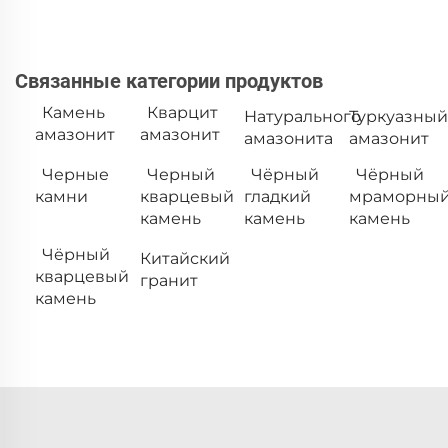
Связанные категории продуктов
Камень
Кварцит
Натурального
Туркуазный
амазонит
амазонит
амазонита
амазонит
Черные
Черный
Чёрный
Чёрный
камни
кварцевый
гладкий
мраморны
камень
камень
камень
Чёрный
Китайский
кварцевый
гранит
камень