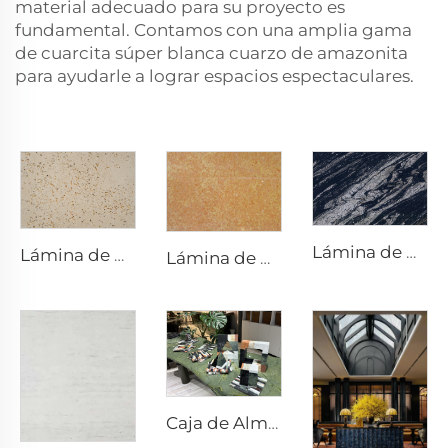
material adecuado para su proyecto es
fundamental. Contamos con una amplia gama
de cuarcita súper blanca
cuarzo de amazonita
para ayudarle a lograr espacios espectaculares.
Lámina de piedra exótica de cuarcita natural Manhattan Black
Lámina de piedra caliza Secret Conch Realm con características naturales únicas
Lámina de piedra caliza Joyful Shell Songs con características naturales únicas
Caja de Almacenamiento de Piedra con Mosaico Empotrado artesanías de piedra obras de arte de piedra ornamentos de piedra