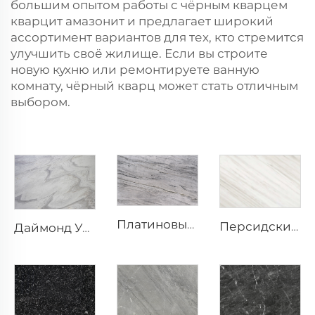
большим опытом работы с чёрным кварцем
кварцит амазонит
и предлагает широкий
ассортимент вариантов для тех, кто стремится
улучшить своё жилище. Если вы строите
новую кухню или ремонтируете ванную
комнату, чёрный кварц может стать отличным
выбором.
Платиновый серо-белый натуральный каменный мрамор с многослойной волнистой серой текстурой
Персидский Джейд Белый природный камень мрамор со светло-серыми и желтыми диагональными прожилками
Даймонд Уайт Белый природный камень мрамор с волнистыми серыми прожилками