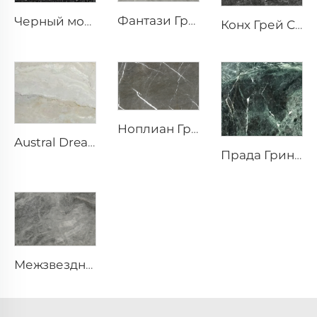
Фантази Грей Серый природный камень мрамор с серыми прожилками и белым узором
Черный морской цветок натуральный каменный мрамор с белым окаменелым узором ракушки
Конх Грей Серый и черный природный камень мрамор с белыми прожилками и текстурой в виде круглых вкраплений
Ноплиан Грей Серый массив природного камня с текстурой белых прожилок
Austral Dream Dolomite Природный камень
Прада Грин Зеленый натуральный камень мрамор с белыми прожилками и узором
Межзвездный Серый Серый натуральный камень мрамор с пятнистой текстурой и серебристо-серыми вкраплениями