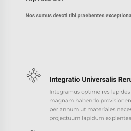
Nos sumus devoti tibi praebentes exceptional
Integratio Universalis R
Integramus optime res lapides
magnam habendo provisionem
per annum ut materiales neces
projectuum lapidum explentes