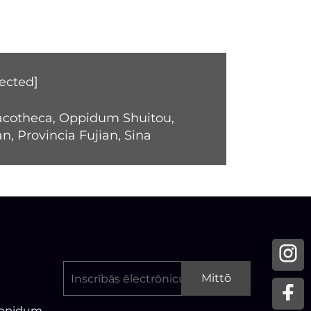
ected]
acotheca, Oppidum Shuitou,
n, Provincia Fujian, Sina
Mittō
Oppidum