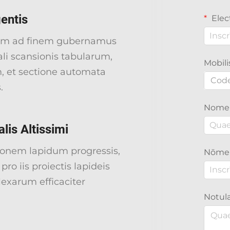
gentis
Elec
inem ad finem gubernamus
ali scansionis tabularum,
Mobil
, et sectione automata
Cod
.
Nome
lis Altissimi
ionem lapidum progressis,
Nōmen
o iis proiectis lapideis
exarum efficaciter
Notul