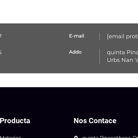
7
E-mail
[email prot
6
Addo
quinta Pin
Urbs Nan 'a
Producta
Nos Contace
Materiae
quinta Pinacotheca, 