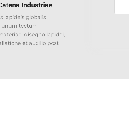
Catena Industriae
is lapideis globalis
ad unum tectum
materiae, disegno lapidei,
llatione et auxilio post