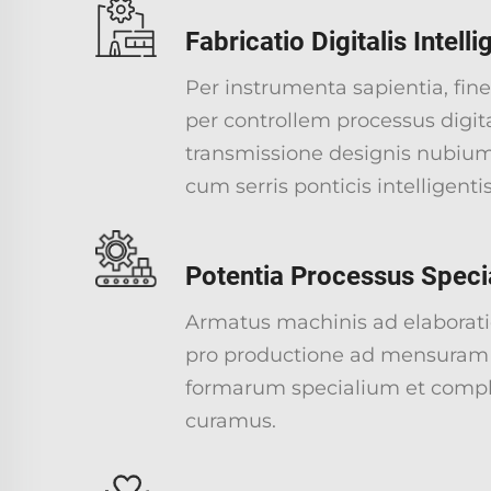
Fabricatio Digitalis Intelli
Per instrumenta sapientia, f
per controllem processus digit
transmissione designis nubium
cum serris ponticis intelligentis
Potentia Processus Specia
Armatus machinis ad elaborat
pro productione ad mensuram pr
formarum specialium et compl
curamus.