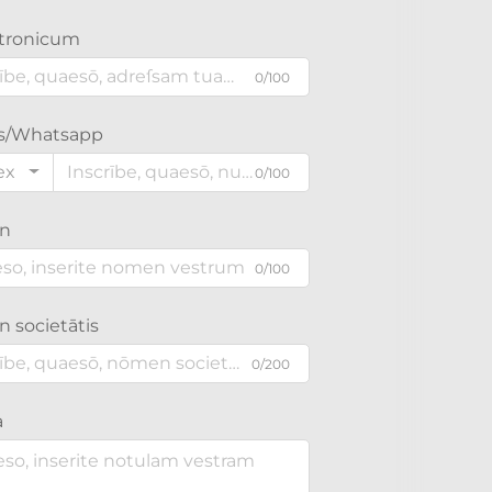
tronicum
0/100
is/Whatsapp
ex
0/100
n
0/100
 societātis
0/200
a