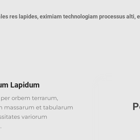
es res lapides, eximiam technologiam processus alti, et
erum Lapidum
 per orbem terrarum,
P
 massarum et tabularum
sitates variorum
.