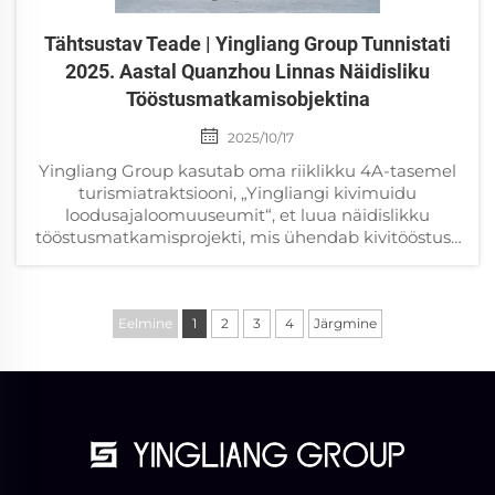
Tähtsustav Teade | Yingliang Group Tunnistati
2025. Aastal Quanzhou Linnas Näidisliku
Tööstusmatkamisobjektina
2025/10/17
Yingliang Group kasutab oma riiklikku 4A-tasemel
turismiatraktsiooni, „Yingliangi kivimuidu
loodusajaloomuuseumit“, et luua näidislikku
tööstusmatkamisprojekti, mis ühendab kivitööstuse
teaduspopulaarsustamist ja loodusajaloo kultuuri...
Eelmine
1
2
3
4
Järgmine