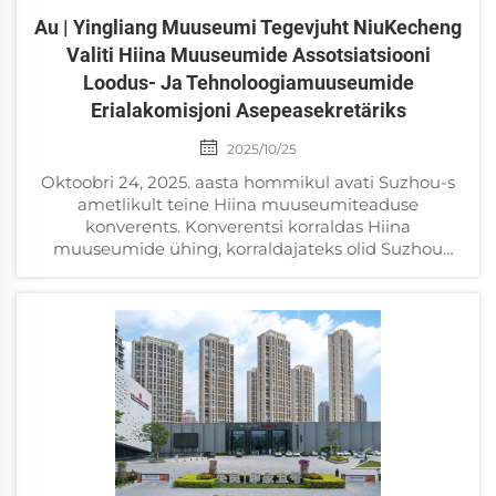
Au | Yingliang Muuseumi Tegevjuht NiuKecheng
Valiti Hiina Muuseumide Assotsiatsiooni
Loodus- Ja Tehnoloogiamuuseumide
Erialakomisjoni Asepeasekretäriks
2025/10/25
Oktoobri 24, 2025. aasta hommikul avati Suzhou-s
ametlikult teine Hiina muuseumiteaduse
konverents. Konverentsi korraldas Hiina
muuseumide ühing, korraldajateks olid Suzhou
muuseumide ühing ja Suzhou muuseum,
toetajatena...