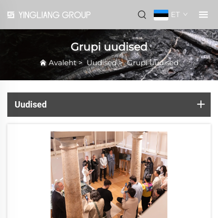
ET
Grupi uudised
Avaleht
>
Uudised
>
Grupi uudised
Uudised