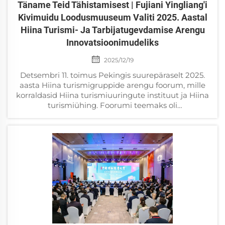
Täname Teid Tähistamisest | Fujiani Yingliang'i
Kivimuidu Loodusmuuseum Valiti 2025. Aastal
Hiina Turismi- Ja Tarbijatugevdamise Arengu
Innovatsioonimudeliks
2025/12/19
Detsembri 11. toimus Pekingis suurepäraselt 2025.
aasta Hiina turismigruppide arengu foorum, mille
korraldasid Hiina turismiuuringute instituut ja Hiina
turismiühing. Foorumi teemaks oli
„Toetusvaldkondade ehitamine ja
kõrgkvaliteedilise...