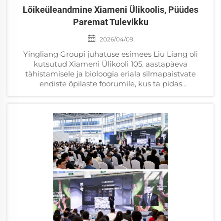
Lõikeüleandmine Xiameni Ülikoolis, Püüdes
Paremat Tulevikku
2026/04/09
Yingliang Groupi juhatuse esimees Liu Liang oli
kutsutud Xiameni Ülikooli 105. aastapäeva
tähistamisele ja bioloogia eriala silmapaistvate
endiste õpilaste foorumile, kus ta pidas
peaesinemise. Sajandiline au säilib ja õpetamise
heli...