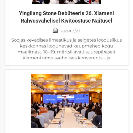
Yingliang Stone Debüteeris 26. Xiameni
Rahvusvahelisel Kivitööstuse Näitusel
2026/03/20
Soojas kevadises ilmastikus ja selgetes looduslikus
keskkonnas kogunevad kaupmehed kogu
maailmast. 16.–19. märtsil avati suurepäraselt
Xiameni rahvusvahelises konverentsi- ja
näitusekeskuses 26. Hiina Xiameni rahvusvaheline
kivitööstuse näitus. Sellel näitusel...