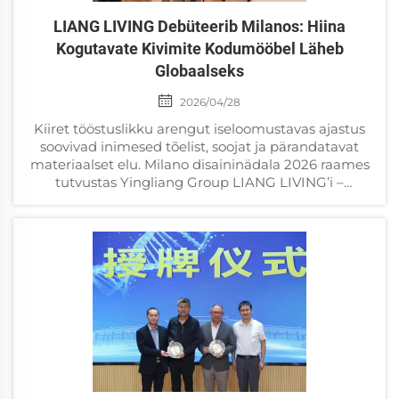
LIANG LIVING Debüteerib Milanos: Hiina
Kogutavate Kivimite Kodumööbel Läheb
Globaalseks
2026/04/28
Kiiret tööstuslikku arengut iseloomustavas ajastus
soovivad inimesed tõelist, soojat ja pärandatavat
materiaalset elu. Milano disaininädala 2026 raames
tutvustas Yingliang Group LIANG LIVING’i –
luksukogutavaid kivimite kodumööbelmarka.