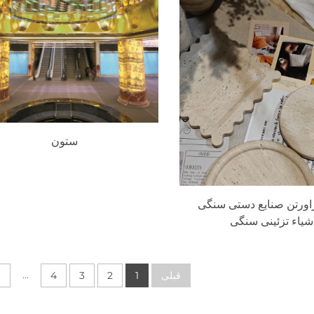
ستون
اورتن صنایع دستی سنگی
شیاء تزئینی سنگی
...
قبلی
1
2
3
4
9