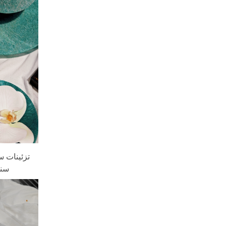
تزئینات س
سنگ