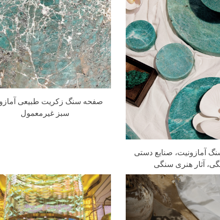
صفحه سنگ زکریت طبیعی آمازو
سبز غیرمعمول
نگ آمازونیت، صنایع دستی
ی، آثار هنری سنگی