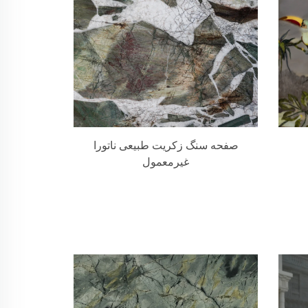
صفحه سنگ زکریت طبیعی ناتورا
غیرمعمول