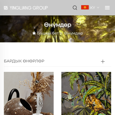
KY
Өнүмдөр
Башкы бет
>
Өнүмдөр
БАРДЫК ӨНӨРЛӨР