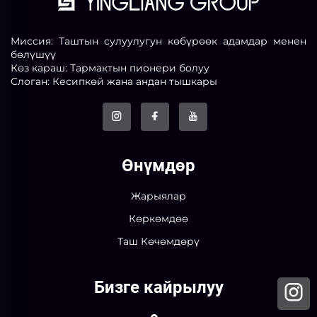
Миссия: Таштын сулуулугун көбүрөөк адамдар менен
бөлүшүү
Көз караш: Тармактын пионери болуу
Слоган: Кесипкөй жана андан тышкары
Өнүмдөр
Жарыялар
Көркөмдөө
Таш Көчөмдөрү
Бизге кайрылуу