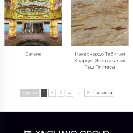
Багана
Накарнардо Табигый
Кварцит Экзотикалык
Таш Плитасы
...
Мурунку
1
2
3
4
19
Кийинки