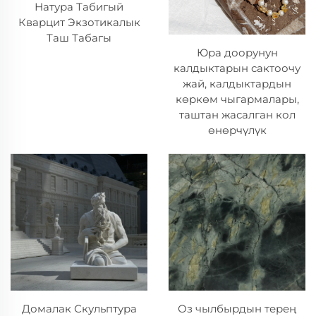
Натура Табигый
Кварцит Экзотикалык
Таш Табагы
Юра доорунун
калдыктарын сактоочу
жай, калдыктардын
көркөм чыгармалары,
таштан жасалган кол
өнөрчүлүк
Домалак Скульптура
Оз чылбырдын терең