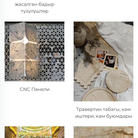
жасалган бадыр
түзүлүштөр
CNC Панели
Травертин табагы, кам
иштери, кам буюмдары