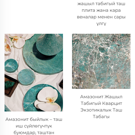
жашыл табигый таш
плита жана кара
веналар менен сары
үлгү
Амазонит Жашыл
Табигый Кварцит
Экзотикалык Таш
Табагы
Амазонит быйлык – таш
иш сүйлөгүчтүк
буюмдар, таштан