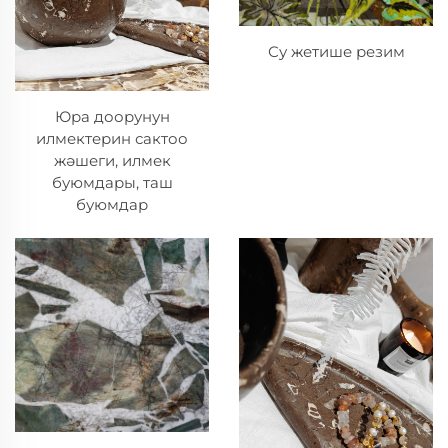
Су жетише резим
Юра доорунун
илмектерин сактоо
жәшеги, илмек
буюмдары, таш
буюмдар