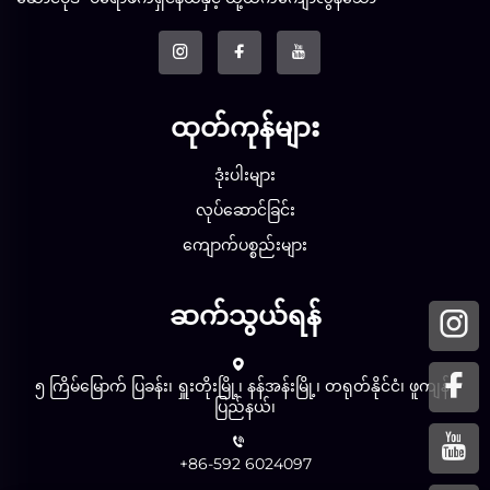
ထုတ်ကုန်များ
ဒုံးပါးများ
လုပ်ဆောင်ခြင်း
ကျောက်ပစ္စည်းများ
ဆက်သွယ်ရန်
၅ ကြိမ်မြောက် ပြခန်း၊ ရှူးတိုးမြို့၊ နန်အန်းမြို့၊ တရုတ်နိုင်ငံ၊ ဖူကျန်း
ပြည်နယ်၊
+86-592 6024097