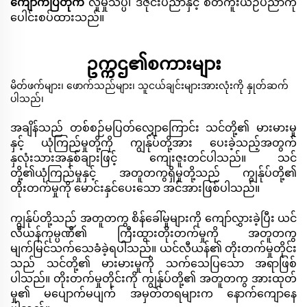
ကျောက်ပြတိုက်
လူမှုသိပ္ပံ၊ ဒီဇိုင်းပညာနှင့် စိတ်ကူးယဉ်ပညာကို
ပေါင်းစပ်ထားသည်။
ဥက္ကဌ၏စကားများ
မိတ်ဖက်များ၊ ဖောက်သည်များ၊ သူငယ်ချင်းများအားလုံးကို နှုတ်ဆက်
ပါသည်၊
အချိန်သည် တစ်စဉ်မပြတ်လျှောကြောင်း သင်တို့၏ မားမားမှု
နှင့် ယုံကြည်မှုတို့ကို ကျွန်ုပ်တို့အား ပေးခဲ့သည့်အတွက်
နှလုံးသားအနှစ်ချားဖြင့် ကျေးဇူးတင်ပါသည်။ သင်
တို့၏ယုံကြည်မှုနှင့် အတူတကွရှိမှုတို့သည် ကျွန်ုပ်တို့၏
တိုးတက်မှုကို မောင်းနှင်ပေးသော အင်အားဖြစ်ပါသည်။
ကျွန်ုပ်တို့သည် အတူတကွ စိန်ခေါ်မှုများကို ကျော်လွှားခဲ့ပြီး ယင်
လီယန်ကုမ္ပဏီ၏ ကြီးထွားတိုးတက်မှုကို အတူတကွ
မျက်မြင်သက်သေခံခဲ့ရပါသည်။ ယင်လီယန်၏ တိုးတက်မှုတိုင်း
သည် သင်တို့၏ မားမားမှုကို သက်သေပြသော အရာဖြစ်
ပါသည်။ တိုးတက်မှုတိုင်းကို ကျွန်ုပ်တို့၏ အတူတကွ အားထုတ်
မှု၏ မပျောက်မပျက် အမှတ်တရများက နောက်ကျောနေ