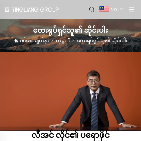
MY
တေးရုပ်ရှင်သူ၏ ဆိုင်းပါး
ပင်မစာမျက်နှာ
>
ကုမ္ပဏီ
>
တေးရုပ်ရှင်သူ၏ ဆိုင်းပါး
လီအင် လိုင်၏ ပရောဖိုင်