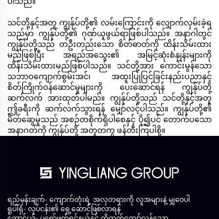
ပါသည်။
သင်တို့နှင့်အတူ ကျွန်ုပ်တို့၏ လမ်းကြောင်းကို လျှောက်လှမ်းခဲ့ရ
သည်မှာ ကျွန်ုပ်တို့၏ ဂုဏ်ယူဖွယ်ရာဖြစ်ပါသည်။ အနာဂါတွင်
ကျွန်ုပ်တို့သည် တဦးတည်းသော စိတ်ဓာတ်ကို ထိန်းသိမ်းထား
မည်ဖြစ်ပြီး အရည်အသွေး၏ အမြင့်ဆုံးစံနှုန်းများကို
ထိန်းသိမ်းထားမည်ဖြစ်ပါသည်။ သင်တို့အား ကောင်းမွန်သော
သဘာဝကျောက်စွမ်းအင်၊ အထူးပြုပြင်ခြင်းနည်းပညာနှင့်
စိတ်ကြိုက်ဝန်ဆောင်မှုများကို ပေးဆောင်ရန် ကျွန်ုပ်တို့
ဆက်လက် အားထုတ်ပါမည်။ ကျွန်ုပ်တို့သည် သင်တို့နှင့်အတူ
ဤခရီးကို ဆက်လက်သွားရန် မျှော်လင့်ပါသည်။ ကျွန်ုပ်တို့၏
မိတ်ဆွေမှုသည် အစဉ်တစိုက်ရှိပါစေနှင့် ပို၍ပင် တောက်ပသော
အနာဂတ်ကို ကျွန်ုပ်တို့ အတူတကွ ဖန်တီးကြပါစို့။
ရည်မှန်းချက်- ကျောက်တုံးရဲ့ အလှတရားကို လူအများနဲ့ မျှဝေပါ
ရူပါရုံ- လုပ်ငန်း၏ ရှေ့ဆောင်ဖြစ်လာရန်
ဆောင်ပုဒ်- ပရော်ဖက်ရှင်နယ်နှင့် ထို့ထက်ကျော်လွန်သော