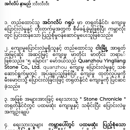
အင်္ဂလိပ် နာမည် :
လီးလီးဝီး
၁. တည်ထောင်သူ
အင်ဂလိပ် ဂရုပ်
မှာ တရုတ်နိုင်ငံ၊ ကျေးမှု
ပြောင်းလဲမှုနှင့် တိုးတက်မှုအတွက် စီမံခန့်ခွဲမှုဖြစ်ပြီး ကမ္ဘာလုံး
တွင် ပြင်းထန်သော ပြည့်စုံမှုဝန်ဆောင်မှုပေးသူဖြစ်သည်။
၂. ကျေးမှုပြောင်းလဲမှုရှိသူနှင့် တည်ထောင်သူ
ငါးမြို့
အာရှတ်
အမြင့်ဆုံး အဆင့်မြင့် ကျေးမှု မာတိုင်း မာတိုင်း ဘရာน်
ဖြစ်သည်။ "၅ မြောင်း" မော်ဒယ်သည်
Quanzhou Yingliang
Stone Co., Ltd.
quanzhou ကျေးမှု ပြောင်းလဲမှုနှင့် သစ်
ဆောင်ရွက်မှုတွင် အုပ်ချုပ်သူဖြစ်ပြီး ကျေးမှု ထုတ်လုပ်မှုကို
မီးမောင်းသို့ ပြောင်းလဲခြင်းဖြင့် တရုတ်နိုင်ငံ ကျေးမှုကို ပြင်ဆင်
ခဲ့သည်။
၃. အဖြစ် အများအားဖြင့် ရေးသားသူ
" Stone Chronicle "
တရုတ်နိုင်ငံတွင် ပထမဆုံး ကျေးမှုနှင့် သမိုင်းပြီး ပြောင်းလဲမှု
အကျဉ်းချုပ်
၄. ရေးသားသူများ
ကမ္ဘာပေါ်တွင် ပထမဆုံး ပြည့်စုံသော