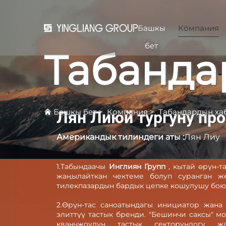
Башкы
Компания
бет
Табанда
Башкы бет
>
Компания
>
Табандардын ха
Лян Лиюй тургуну пр
Американдык тилиндеги аты :
Лян Лиу
1.Табындаачы
Инглиян Групп
, кытай өрүн-
жаңылайткан чектеме болуп суранган ж
тилекпазардын бардык цепке кошулушу боюн
2.Өрүн-тас саноатындагы инициатор жан
элиттүү тастык бренди. "Бешинчи саксы" м
кванчжоудун тастык секторундогу 