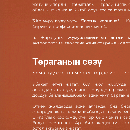
жетишчилерди табыптады, традициялы
айланыштыр жана Кытай өрүн-тас саноатын
3.Ко-мурунчулукчусу
"Тастык хроника"
, К
биринчи профессионалдык китеб.
4. Жаратушы
жумуштаанынгыч алтын 
антропология, геология жана совремдык ар
Төраганын сөзү
Урматтуу сертишмектештер, клиенттер 
Убакыт өтүп жатат, бул жол жүрүүдө 
алгандарыңыз үчүн чын көңүлдөн рахмат
досдук байланышыбыз биздин үнүп барган өн
Өткөн жылдарды эске алганда, биз би
өткөрдүк жана компаниябыздын өсүшү ме
Ынгайлык көркөмдүктүн ар бир чекити си
болуп эсептелет. Ар бир жеңиштин ар
эстеликтерибиз жатат.