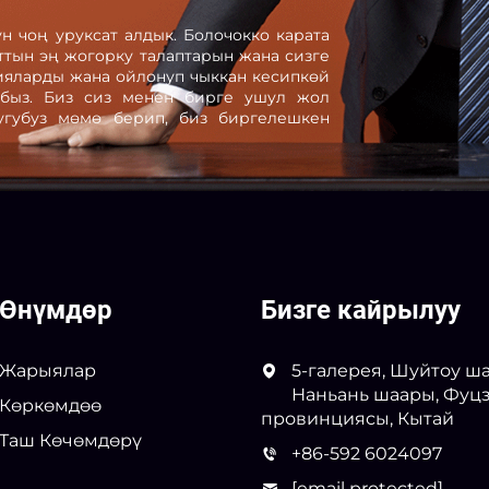
н чоң уруксат алдык. Болочокко карата
аттын эң жогорку талаптарын жана сизге
гияларды жана ойлонуп чыккан кесипкөй
абыз. Биз сиз менен бирге ушул жол
тугубуз мөмө берип, биз биргелешкен
Өнүмдөр
Бизге кайрылуу
Жарыялар
5-галерея, Шуйтоу ш
Наньань шаары, Фуц
Көркөмдөө
провинциясы, Кытай
Таш Көчөмдөрү
+86-592 6024097
[email protected]