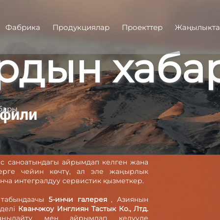
Фабрика
Продукциялар
Проекттер
Жаңылыкта
рдын хаба
бары
офили
тас саноатындагы айрымдап келген жана
ерге чейин көчтү, ал эле жаңырлык
ча интегралдуу сервистик қызметкер.
а табындаачы
5-инчи галерея
, Азиянын
оделі
Кванчжоу Инглиян Тастык Ко., Лтд.
жаңылайту мен айрымдап келүүде