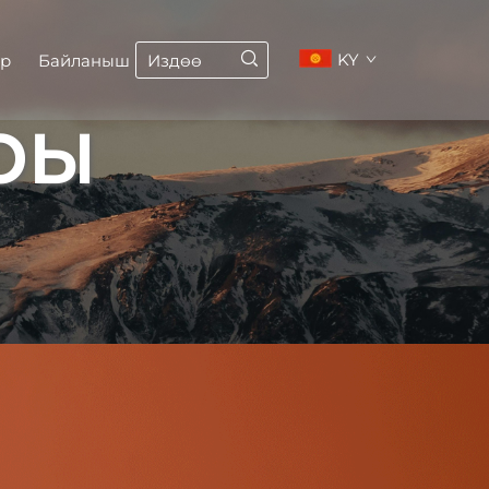
KY
р
Байланыш
ры