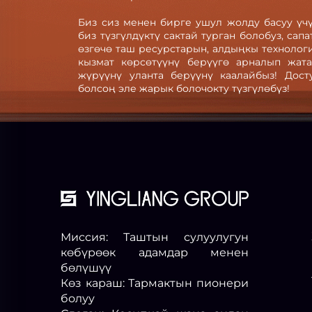
Биз сиз менен бирге ушул жолду басуу үчү
биз түзгүлдүктү сактай турган болобуз, сап
өзгөчө таш ресурстарын, алдыңкы техноло
кызмат көрсөтүүнү берүүгө арналып жат
жүрүүнү уланта берүүнү каалайбыз! Дос
болсоң эле жарык болочокту түзгүлөбүз!
Миссия: Таштын сулуулугун
көбүрөөк адамдар менен
бөлүшүү
Көз караш: Тармактын пионери
болуу