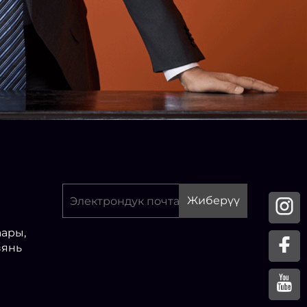
Жиберүү
аары,
зянь