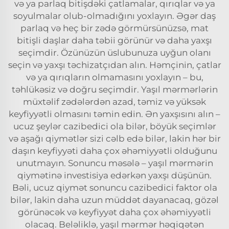
və ya parlaq bitişdəki çatlamalar, qırıqlar və ya
soyulmalar olub-olmadığını yoxlayın. Əgər daş
parlaq və heç bir zədə görmürsünüzsə, mat
bitişli daşlar daha təbii görünür və daha yaxşı
seçimdir. Özünüzün üslubunuza uyğun olanı
seçin və yaxşı təchizatçıdan alın. Həmçinin, çatlar
və ya qırıqların olmamasını yoxlayın – bu,
təhlükəsiz və doğru seçimdir. Yaşıl mərmərlərin
müxtəlif zədələrdən azad, təmiz və yüksək
keyfiyyətli olmasını təmin edin. Ən yaxşısını alın –
ucuz şeylər cazibedici ola bilər, böyük seçimlər
və aşağı qiymətlər sizi cəlb edə bilər, lakin hər bir
daşın keyfiyyəti daha çox əhəmiyyətli olduğunu
unutmayın. Sonuncu məsələ – yaşıl mərmərin
qiymətinə investisiya edərkən yaxşı düşünün.
Bəli, ucuz qiymət sonuncu cazibedici faktor ola
bilər, lakin daha uzun müddət dayanacaq, gözəl
görünəcək və keyfiyyət daha çox əhəmiyyətli
olacaq. Beləliklə, yaşıl mərmər həqiqətən