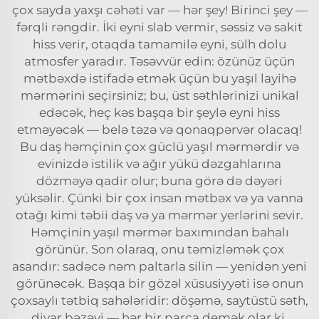
çox sayda yaxşı cəhəti var — hər şey! Birinci şey —
fərqli rəngdir. İki eyni slab vermir, səssiz və sakit
hiss verir, otaqda tamamilə eyni, sülh dolu
atmosfer yaradır. Təsəvvür edin: özünüz üçün
mətbəxdə istifadə etmək üçün bu yaşıl layihə
mərmərini seçirsiniz; bu, üst səthlərinizi unikal
edəcək, heç kəs başqa bir şeylə eyni hiss
etməyəcək — belə təzə və qonaqpərvər olacaq!
Bu daş həmçinin çox güclü yaşıl mərmərdir və
evinizdə istilik və ağır yükü dəzgahlarına
dözməyə qadir olur; buna görə də dəyəri
yüksəlir. Çünki bir çox insan mətbəx və ya vanna
otağı kimi təbii daş və ya mərmər yerlərini sevir.
Həmçinin yaşıl mərmər baxımından bahalı
görünür. Son olaraq, onu təmizləmək çox
asandır: sadəcə nəm paltarla silin — yenidən yeni
görünəcək. Başqa bir gözəl xüsusiyyəti isə onun
çoxsaylı tətbiq sahələridir: döşəmə, saytüstü səth,
divar bəzəyi — hər bir parça demək olar ki,