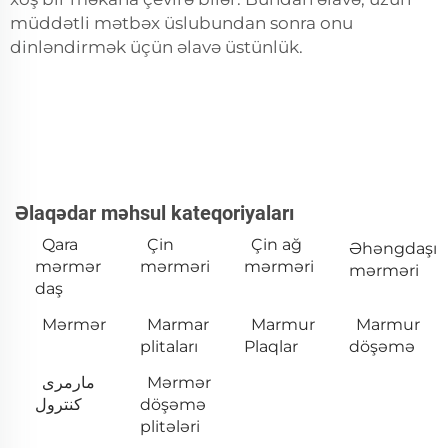
müddətli mətbəx üslubundan sonra onu
dinləndirmək üçün əlavə üstünlük.
Əlaqədar məhsul kateqoriyaları
Qara
Çin
Çin ağ
Əhəngdaşı
mərmər
mərməri
mərməri
mərməri
daş
Mərmər
Marmar
Marmur
Marmur
plitaları
Plaqlar
döşəmə
مارمری
Mərmər
کنترول
döşəmə
plitələri