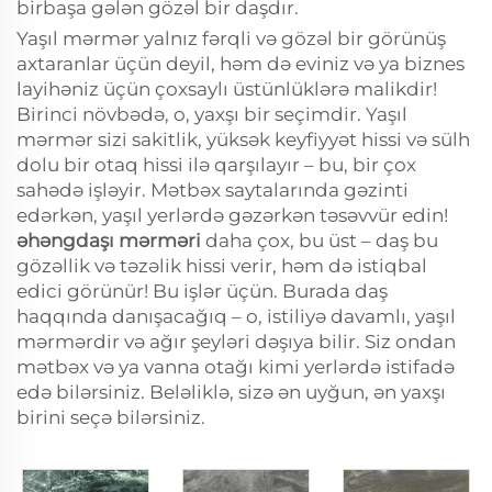
birbaşa gələn gözəl bir daşdır.
Yaşıl mərmər yalnız fərqli və gözəl bir görünüş
axtaranlar üçün deyil, həm də eviniz və ya biznes
layihəniz üçün çoxsaylı üstünlüklərə malikdir!
Birinci növbədə, o, yaxşı bir seçimdir. Yaşıl
mərmər sizi sakitlik, yüksək keyfiyyət hissi və sülh
dolu bir otaq hissi ilə qarşılayır – bu, bir çox
sahədə işləyir. Mətbəx saytalarında gəzinti
edərkən, yaşıl yerlərdə gəzərkən təsəvvür edin!
əhəngdaşı mərməri
daha çox, bu üst – daş bu
gözəllik və təzəlik hissi verir, həm də istiqbal
edici görünür! Bu işlər üçün. Burada daş
haqqında danışacağıq – o, istiliyə davamlı, yaşıl
mərmərdir və ağır şeyləri dəşıya bilir. Siz ondan
mətbəx və ya vanna otağı kimi yerlərdə istifadə
edə bilərsiniz. Beləliklə, sizə ən uyğun, ən yaxşı
birini seçə bilərsiniz.