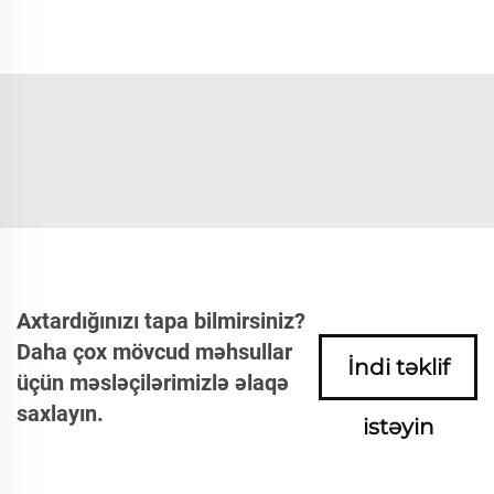
Axtardığınızı tapa bilmirsiniz?
Daha çox mövcud məhsullar
İndi təklif
üçün məsləçilərimizlə əlaqə
saxlayın.
istəyin