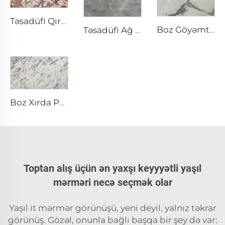
Təsadüfi Qırmızı-Qəhvəyi Naxışlı Burberry Ağ Təbii Daş Mramor
Boz Göyəmti və Naxışlı Calacatta Ağ Təbii Daş Mramor
Təsadüfi Ağ Çatlarla İstehsal Edilmiş Buz Boz Boz Təbii Daş Mramor
Boz Xırda Parçaqlı Struktur ilə Alyaska Ağ Ağ Təbii Daş Mramor
Toptan alış üçün ən yaxşı keyyyətli yaşıl
mərməri necə seçmək olar
Yaşıl it mərmər görünüşü, yeni deyil, yalnız təkrar
görünüş. Gözəl, onunla bağlı başqa bir şey də var: