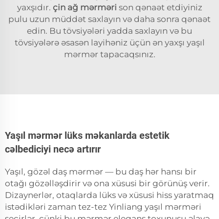
yaxşıdır.
çin ağ mərməri
son qənaət etdiyiniz
pulu uzun müddət saxlayın və daha sonra qənaət
edin. Bu tövsiyələri yadda saxlayın və bu
tövsiyələrə əsasən layihəniz üçün ən yaxşı yaşıl
mərmər tapacaqsınız.
Yaşıl mərmər lüks məkanlarda estetik
cəlbediciyi necə artırır
Yaşıl, gözəl daş mərmər — bu daş hər hansı bir
otağı gözəlləşdirir və ona xüsusi bir görünüş verir.
Dizaynerlər, otaqlarda lüks və xüsusi hiss yaratmaq
istədikləri zaman tez-tez Yinliang yaşıl mərməri
seçirlər, çünki bu mərmər elegans toxunuşu əlavə