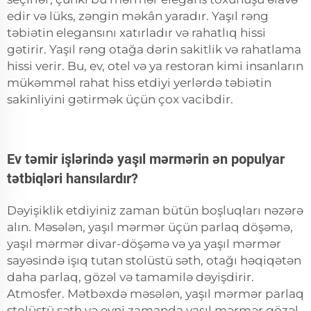
edir və lüks, zəngin məkân yaradır. Yaşıl rəng
təbiətin elegansını xatırladır və rahatlıq hissi
gətirir. Yaşıl rəng otağa dərin sakitlik və rahatlama
hissi verir. Bu, ev, otel və ya restoran kimi insanların
mükəmməl rahat hiss etdiyi yerlərdə təbiətin
sakinliyini gətirmək üçün çox vacibdir.
Ev təmir işlərində yaşıl mərmərin ən populyar
tətbiqləri hansılardır?
Dəyişiklik etdiyiniz zaman bütün boşluqları nəzərə
alın. Məsələn, yaşıl mərmər üçün parlaq döşəmə,
yaşıl mərmər divar-döşəmə və ya yaşıl mərmər
sayəsində işıq tutan stolüstü səth, otağı həqiqətən
daha parlaq, gözəl və tamamilə dəyişdirir.
Atmosfer. Mətbəxdə məsələn, yaşıl mərmər parlaq
stolüstü səth və eyni zamanda yaşıl mərmər gözəl