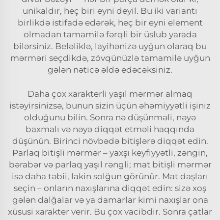
unikaldır, heç biri eyni deyil. Bu iki variantı
birlikdə istifadə edərək, heç bir eyni element
olmadan tamamilə fərqli bir üslub yarada
bilərsiniz. Beləliklə, layihənizə uyğun olaraq bu
mərməri seçdikdə, zövqünüzlə tamamilə uyğun
gələn nəticə əldə edəcəksiniz.
Daha çox xarakterli yaşıl mərmər almaq
istəyirsinizsə, bunun sizin üçün əhəmiyyətli işiniz
olduğunu bilin. Sonra nə düşünməli, nəyə
baxmalı və nəyə diqqət etməli haqqında
düşünün. Birinci növbədə bitişlərə diqqət edin.
Parlaq bitişli mərmər – yaxşı keyfiyyətli, zəngin,
bərabər və parlaq yaşıl rəngli; mat bitişli mərmər
isə daha təbii, lakin solğun görünür. Mat daşları
seçin – onların naxışlarına diqqət edin: sizə xoş
gələn dalğalar və ya damarlar kimi naxışlar ona
xüsusi xarakter verir. Bu çox vacibdir. Sonra çatlar