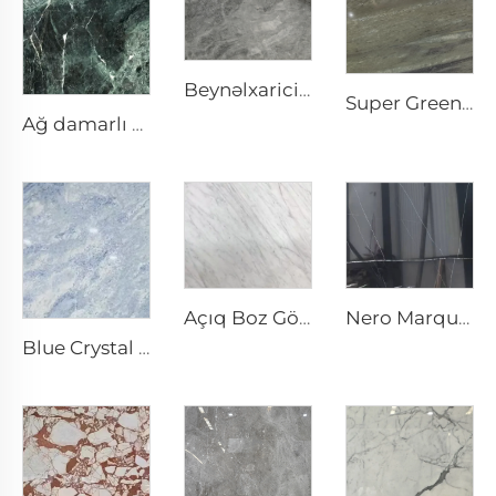
Beynəlxarici Boz Boz Təbii Daş Marmar Ləkəvari Doku və Gümüşü-Boz Nöqtələr
Super Green Təbii Daş Mramor
Ağ damarlı və naxışlı Prada Yaşılı Yaşıl Təbii Daş Mermer
Nero Marquina Qara Təbii Daş Marmar, Ağ Çatlamış Vənili Doku
Açıq Boz Göyəmti ilə Bianco Karara Ağ Təbii Daş Mramor
Blue Crystal Boz Ağ Təbii Daş Marmar, Göy-Boz Doku və Parlaq Ləkələr