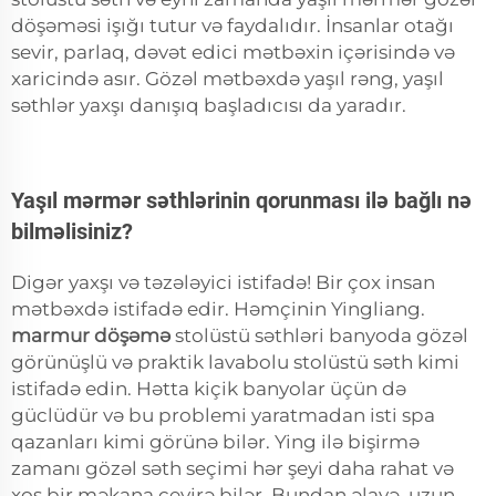
döşəməsi işığı tutur və faydalıdır. İnsanlar otağı
sevir, parlaq, dəvət edici mətbəxin içərisində və
xaricində asır. Gözəl mətbəxdə yaşıl rəng, yaşıl
səthlər yaxşı danışıq başladıcısı da yaradır.
Yaşıl mərmər səthlərinin qorunması ilə bağlı nə
bilməlisiniz?
Digər yaxşı və təzələyici istifadə! Bir çox insan
mətbəxdə istifadə edir. Həmçinin Yingliang.
marmur döşəmə
stolüstü səthləri banyoda gözəl
görünüşlü və praktik lavabolu stolüstü səth kimi
istifadə edin. Hətta kiçik banyolar üçün də
güclüdür və bu problemi yaratmadan isti spa
qazanları kimi görünə bilər. Ying ilə bişirmə
zamanı gözəl səth seçimi hər şeyi daha rahat və
xoş bir məkana çevirə bilər. Bundan əlavə, uzun