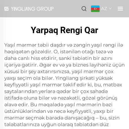
AZ
Yarpaq Rengi Qar
Yaşıl mərmər təbii daşdır və zəngin yaşıl rəngi ilə
həqiqətən gözəldir. O, istənilən otağı təzə və
daha canlı hiss etdirir, sanki təbiətin bir azını
içəriyə gətirir. Əgər ev və ya biznes layihəniz üçün
xüsusi bir şey axtarırsınızsa, yaşıl mərmər çox
yaxşı seçim ola bilər. Yingliang şirkəti yüksək
keyfiyyətli yaşıl mərmər təklif edir ki, bu, mətbəx
saytalarından yerlərə qədər bir çox sahədə
istifadə oluna bilər və nəzakətli, gözəl görünüş
əlavə edir. Bu məqalədə yaşıl mərmərin bəzi
üstünlüklərindən və necə keyfiyyətli, yaxşı bir
mərmər seçmək barədə danışacağıq – bu, sizin
tələbatlarınıza uyğun olaraq təbiətdən düz