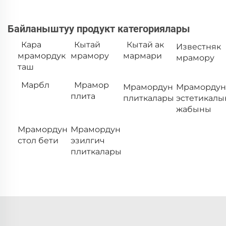
Байланыштуу продукт категориялары
Кара
Кытай
Кытай ак
Известняк
мрамордук
мрамору
мармари
мрамору
таш
Марбл
Мрамор
Мрамордун
Мрамордун
плита
плиткалары
эстетикалы
жабыны
Мрамордун
Мрамордун
стол бети
эзилгич
плиткалары