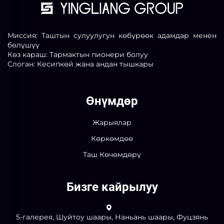
Миссия: Таштын сулуулугун көбүрөөк адамдар менен
бөлүшүү
Көз караш: Тармактын пионери болуу
Слоган: Кесипкөй жана андан тышкары
Өнүмдөр
Жарыялар
Көркөмдөө
Таш Көчөмдөрү
Бизге кайрылуу
5-галерея, Шуйтоу шаары, Наньань шаары, Фуцзянь