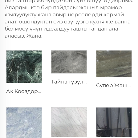
биз таштар жөнүндө чоң сүйлөшүүгө даярбыз.
Алардын кээ бир пайдасы: жашыл мрамор
жылуулукту жана авыр нерселерди кармай
алат, ошондуктан сиз өзүңүзгө кухня же ванна
бөлмөсү үчүн идеалдуу ташты тандап ала
аласыз. Жана.
Тайпа түзүлүштүү жана Күмүш-Серги жолугуштары бар Ортоңчо Серги Табигый Таш Мрамор
Супер Жашыл Табигый Таш Мрамор
Ак Кооздору жана Өрнөгү менен Прада Жашыл Табигый Таш Мрамор