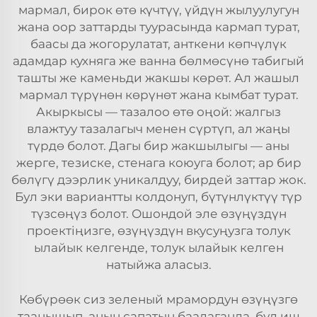
мармал, бирок өтө күчтүү, үйдүн жылуулугун
жана оор заттарды туурасында кармап турат,
баасы да жогорулатат, анткени көпчүлүк
адамдар кухняга же ванна бөлмөсүнө табигый
ташты же каменьди жакшы көрөт. Ал жашыл
мармал түрүнөн көрүнөт жана кымбат турат.
Акыркысы — тазалоо өтө оңой: жалгыз
влажтуу тазалагыч менен сүртүп, ал жаңы
түрдө болот. Дагы бир жакшылыгы — аны
жерге, тезиске, стенага коюуга болот; ар бир
бөлүгү дээрлик уникалдуу, бирдей заттар жок.
Бул эки вариантты колдонуп, бүтүнлүктүү түр
түзсөңүз болот. Ошондой эле өзүңүздүн
проектіңизге, өзүңүздүн вкусуңузга толук
ылайык келгенде, толук ылайык келген
натыйжа аласыз.
Көбүрөөк сиз зеленый мрамордун өзүңүзгө
таанышып, анын сапатын баалаганда, бул иш