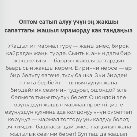
Оптом сатып алуу үчүн эң жакшы
сапаттагы жашыл мраморду как тандаңыз
Жашыл ит мармал түрү — жаңы эмес, бирок
кайрадан жаңы түрдө. Сынтык, анын дагы бир
жакшылыгы — бардык жакшы заттардын
баарысын жакшы көрөм. Биринчи нерсе — ар
бир бөлүгү өзгөчө, түсү башка. Эки бирдей
плита бербейт — тынычтуулук жана
бирдейлик сезимин тудурат, ошондой эле
бөлмөгө тынычтуулук берет. Ошондой эле
өзүңүздүн жашыл мармал проектіңизге
өзүңүздүн кухняңызда колдонуу үчүн сүрөттөп
көрүңүз — мармал топтору уникалдуу болот,
эч кимдин башкасындай эмес, жаңылык жана
жылылык сезими берет! Бул таш да жашыл