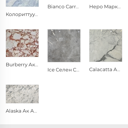
Неро Маркина Карасаргыч Жумшак Кумташ Ак трескучая текстура веналар менен
Bianco Carrara Ак Табигый Таş Мрамору Жарык Селен Веналар
Колориттуу Кристалл Саргыч-Ак Жумшак Кумташ Көк-Саргыч Текстура Жана Жаркындаган Шашырандылар
Burberry Ак Табигый Таş Мрамору Тарамчалуу Кызыл-Кара Өрнөгү
Calacatta Ак Табигый Таş Мрамору Селен Вена жана Өрнөгү
Ice Селен Селен Табигый Таş Мрамору Ак Тарамчалуу Ызакын Веналар
Alaska Ак Ак Табигый Таş Мрамору Селен Бутактуу Бөлүнгөн Текстура