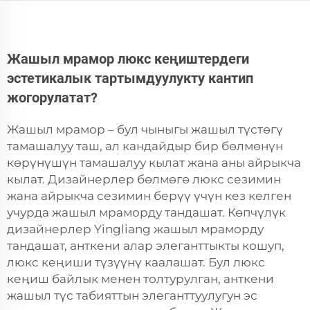
Жашыл мрамор люкс кеңиштердеги
эстетикалык тартымдуулукту кантип
жогорулатат?
Жашыл мрамор – бул чыныгы жашыл түстөгү
тамашалуу таш, ал кандайдыр бир бөлмөнүн
көрүнүшүн тамашалуу кылат жана аны айрыкча
кылат. Дизайнерлер бөлмөгө люкс сезимин
жана айрыкча сезимин берүү үчүн кез келген
учурда жашыл мраморду тандашат. Көпчүлүк
дизайнерлер Yingliang жашыл мраморду
тандашат, анткени алар элеганттыкты кошуп,
люкс кеңиши түзүүнү каалашат. Бул люкс
кеңиш байлык менен толтурулган, анткени
жашыл түс табияттын элеганттуулугун эс