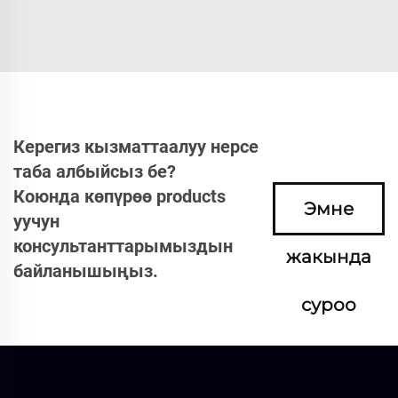
Керегиз кызматтаалуу нерсе
таба албыйсыз бе?
Коюнда көпүрөө products
Эмне
уучун
консультанттарымыздын
жакында
байланышыңыз.
суроо
кылыңыз