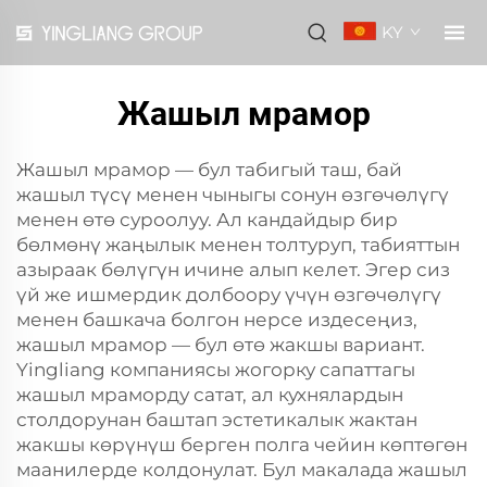
KY
Жашыл мрамор
Жашыл мрамор — бул табигый таш, бай
жашыл түсү менен чыныгы сонун өзгөчөлүгү
менен өтө суроолуу. Ал кандайдыр бир
бөлмөнү жаңылык менен толтуруп, табияттын
азыраак бөлүгүн ичине алып келет. Эгер сиз
үй же ишмердик долбоору үчүн өзгөчөлүгү
менен башкача болгон нерсе издесеңиз,
жашыл мрамор — бул өтө жакшы вариант.
Yingliang компаниясы жогорку сапаттагы
жашыл мраморду сатат, ал кухнялардын
столдорунан баштап эстетикалык жактан
жакшы көрүнүш берген полга чейин көптөгөн
маанилерде колдонулат. Бул макалада жашыл