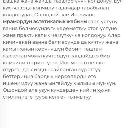
Башка жана жакшы тазалоо үчүн колдонуу! Бул
кухняларда көпчилүк адамдар тарабынан
колдонулат. Ошондой эле Инглианг.
мрамордун эстетикалык жабыны
стол үстүнү
ванна бөлмөсүндөгү кереметтүү стол үстүнө
жана практикалык чөмүткүчкө колдонуу. Алар
кичинекей ванна бөлмөсүндө да күчтүү жана
камытканын көрүнүшүн берип, таштан
жасалган чөмүткүчтөрдүн кандайдыр бир
кемчиликтерин түзөт. Инг менен пешке
отурганда, сиздин сайланган сүрөттүү
беттериңиз бардык нерселерди өтө
ишенимдүү жана ыңгайлуу кылышы мүмкүн.
Ошондой эле узун күндөрдөн кийин кухня
стилиңизге туура келген тынчытуу.