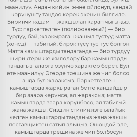
маанилүү. Андан кийин, эмне ойлонуп, кандай
көрүнүштү тандоо керек экенин билгиле.
Биринчи кадам — жакшылап карап чыгыңыз.
Түс: паркеттелген (полированный) — бир
түрдүү, бай, жаркыраган жашыл түстүү; матта
(хонед) — табигый, бирок түсү тус-тус болгон.
Матта камыштарды тандаганда — бир түрдүү
шириктери же жилолору бар камыштарды
тандагыз, аларга өзүнчө характер берет. Бул
өтө маанилүү. Эгерде трещина же чип болсо,
анда бул жараксыз. Паркеттелген
камыштарда жаркыраган бетте кандайдыр
бир заара көрүнсө, ал жараксыз; матта
камыштарда заара көрүнбөсө, ал табигый
жана жакшы. Сиздин стилиңизге ылайык
келген камыштарды тандаңыз жана жакшы
поставщиктен сатып алыңыз. Ошондой эле,
камыштарда трещина же чип болбосун