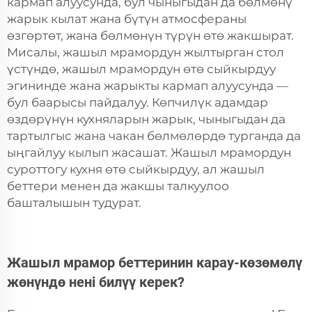
кармап алуусунда, бул чыныгыдан да бөлмөнү
жарык кылат жана бүтүн атмосфераны
өзгөртөт, жана бөлмөнүн түрүн өтө жакшырат.
Мисалы, жашыл мрамордун жылтырган стол
үстүндө, жашыл мрамордун өтө сыйкырдуу
эгининде жана жарыкты кармап алуусунда —
бул баарысы пайдалуу. Көпчилүк адамдар
өздөрүнүн кухняларын жарык, чыныгыдан да
тартылгыс жана чакан бөлмөлөрдө турганда да
ыңгайлуу кылып жасашат. Жашыл мрамордун
суроттогу кухня өтө сыйкырдуу, ал жашыл
беттери менен да жакшы талкуулоо
башталышын тудурат.
Жашыл мрамор беттеринин карау-көзөмөлү
жөнүндө нені билүү керек?