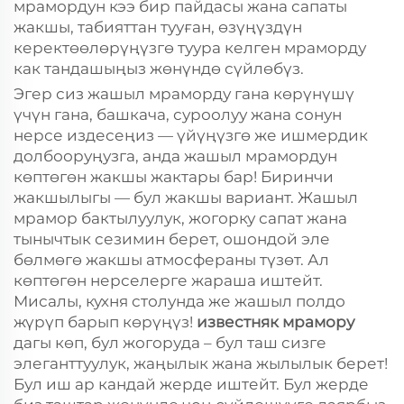
мрамордун кээ бир пайдасы жана сапаты
жакшы, табияттан тууған, өзүңүздүн
керектөөлөрүңүзгө туура келген мраморду
как тандашыңыз жөнүндө сүйлөбүз.
Эгер сиз жашыл мраморду гана көрүнүшү
үчүн гана, башкача, суроолуу жана сонун
нерсе издесеңиз — үйүңүзгө же ишмердик
долбооруңузга, анда жашыл мрамордун
көптөгөн жакшы жактары бар! Биринчи
жакшылыгы — бул жакшы вариант. Жашыл
мрамор бактылуулук, жогорку сапат жана
тынычтык сезимин берет, ошондой эле
бөлмөгө жакшы атмосфераны түзөт. Ал
көптөгөн нерселерге жараша иштейт.
Мисалы, кухня столунда же жашыл полдо
жүрүп барып көрүңүз!
известняк мрамору
дагы көп, бул жогоруда – бул таш сизге
элеганттуулук, жаңылык жана жылылык берет!
Бул иш ар кандай жерде иштейт. Бул жерде