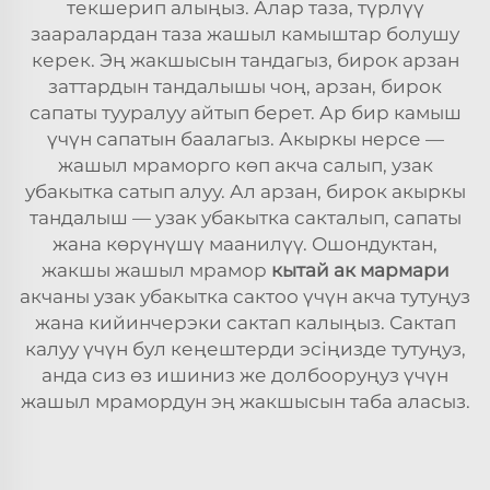
текшерип алыңыз. Алар таза, түрлүү
зааралардан таза жашыл камыштар болушу
керек. Эң жакшысын тандагыз, бирок арзан
заттардын тандалышы чоң, арзан, бирок
сапаты тууралуу айтып берет. Ар бир камыш
үчүн сапатын баалагыз. Акыркы нерсе —
жашыл мраморго көп акча салып, узак
убакытка сатып алуу. Ал арзан, бирок акыркы
тандалыш — узак убакытка сакталып, сапаты
жана көрүнүшү маанилүү. Ошондуктан,
жакшы жашыл мрамор
кытай ак мармари
акчаны узак убакытка сактоо үчүн акча тутуңуз
жана кийинчерэки сактап калыңыз. Сактап
калуу үчүн бул кеңештерди эсіңизде тутуңуз,
анда сиз өз ишиниз же долбооруңуз үчүн
жашыл мрамордун эң жакшысын таба аласыз.