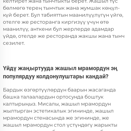
келтирет жана тынчтыкты берет. Жашыл түс
бөлмөгө терең тынчтык жана жумшак көңүл-
күй берет. Бул табияттын маанилүүлүгүн үйгө,
отелге же ресторанга киргизүү үчүн өтө
маанилүү, анткени бул жерлерде адамдар
үйдө, отелде же ресторанда жакшы жана тынч
сезилет.
Үйдү жаңыртууда жашыл мрамордун эң
популярдуу колдонулуштары кандай?
Бардык өзгөртүүлөрдүн баарын жасаганда
башка талаалардын ортосунда боштук
калтырыңыз. Мисалы, жашыл мрамордун
жылтырган эстетикалык эгининде, жашыл
мрамордун стенасында же эгининде, же
жашыл мрамордун стол үстүндөгү жарыкты