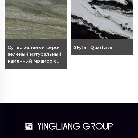
Супер зеленый серо-
Skyfall Quartzite
зеленый натуральный
каменный мрамор с
коричнево-серыми и
желто-зелеными
прожилками