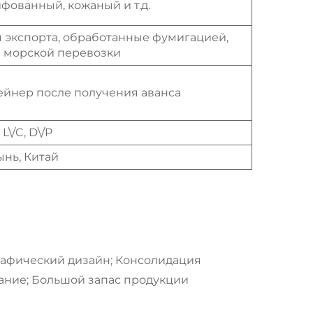
ованный, кожаный и т.д.
 экспорта, обработанные фумигацией,
 морской перевозки
тейнер после получения аванса
, L\/C, D\/P
нь, Китай
рафический дизайн; Консолидация
ание; Большой запас продукции