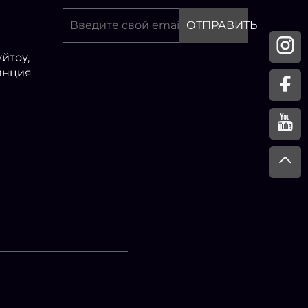
ОТПРАВИТЬ
йтоу,
инция