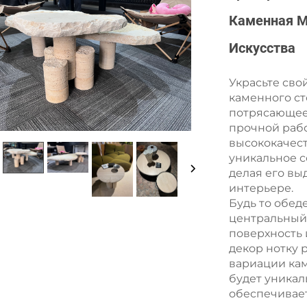
Каменная М
Искусства
Украсьте сво
каменного ст
потрясающее 
прочной раб
высококачест
уникальное с
делая его в
интерьере.
Будь то обед
центральный 
поверхность 
декор нотку
вариации кам
будет уникал
обеспечивает