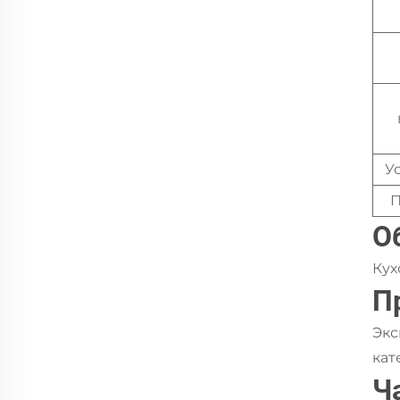
У
П
О
Кух
П
Экс
кат
Ч