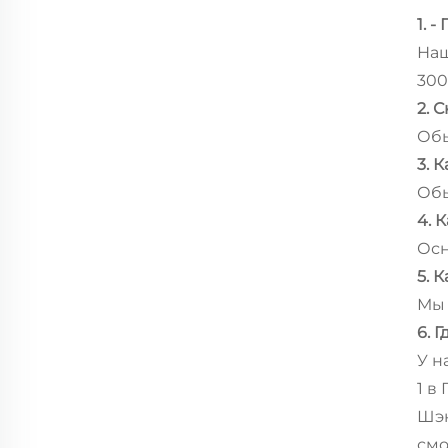
1. 
Наш
300
2. 
Обы
3. 
Обы
4. 
Осн
5. 
Мы 
6. 
У н
1 в
Шэн
смо