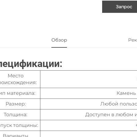
Запрос
Обзор
Рек
пецификации:
Место
роисхождения:
ип материала:
Камень
Размер:
Любой пользо
Толщина:
Доступен в любом 
пуск толщины:
Варианты