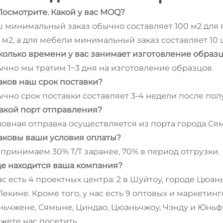
- Посмотрите. Какой у вас MOQ?
 минимальный заказ обычно составляет 100 м2 для пл
 м2, а для мебели минимальный заказ составляет 10 
Сколько времени у вас занимает изготовление образ
чно мы тратим 1~3 дня на изготовление образцов.
Каков наш срок поставки?
чно срок поставки составляет 3-4 недели после пол
Какой порт отправления?
овная отправка осуществляется из порта города Ся
Каковы ваши условия оплаты?
принимаем 30% T/T заранее, 70% в период отгрузки.
Где находится ваша компания?
ас есть 4 проектных центра: 2 в Шуйтоу, городе Цюан
 Пекине. Кроме того, у нас есть 9 оптовых и маркети
ьчжене, Сямыне, Циндао, Цюаньчжоу, Чэнду и Юньфу
жете нас посетить.