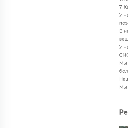
7. 
У н
поэ
В н
ваш
У н
CNC
Мы 
бол
Наш
Мы 
Ре