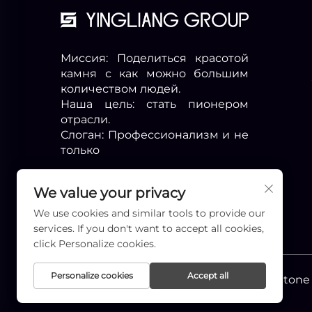
Миссия: Поделиться красотой
камня с как можно большим
количеством людей.
Наша цель: стать пионером
отрасли.
Слоган: Профессионализм и не
только
We value your privacy
We use cookies and similar tools to provide our
services. If you don't want to accept all cookies,
click Personalize cookies.
Personalize cookies
Accept all
Авторские права © Xiamen Yingliang Stone 
конфиденциальности
-
БЛОГ