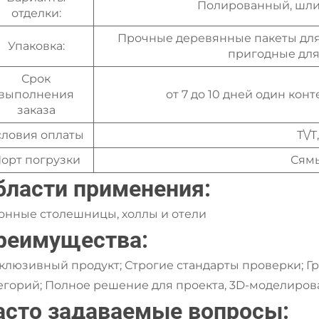
Полированный, шлиф
отделки:
Прочные деревянные пакеты для
Упаковка:
пригодные для
Срок
выполнения
от 7 до 10 дней один кон
заказа
словия оплаты
T\/T
орт погрузки
Сямы
бласти применения:
онные столешницы, холлы и отели
реимущества:
клюзивный продукт; Строгие стандарты проверки; Г
егорий; Полное решение для проекта, 3D-моделиров
асто задаваемые вопросы: