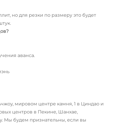
ит, но для резки по размеру это будет
штук.
цов?
учения аванса.
мэнь
ьчжоу, мировом центре камня, 1 в Циндао и
нговых центров в Пекине, Шанхае,
. Мы будем признательны, если вы