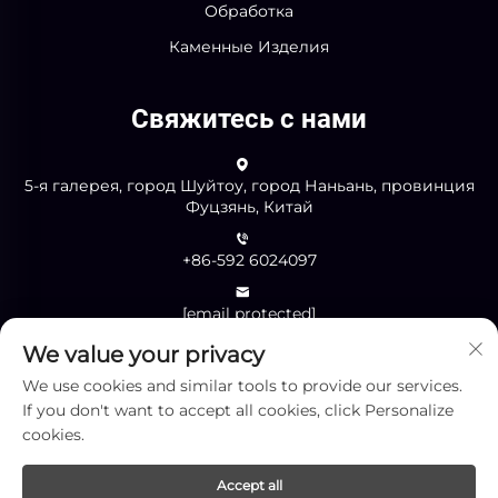
Обработка
Каменные Изделия
Свяжитесь с нами
5-я галерея, город Шуйтоу, город Наньань, провинция
Фуцзянь, Китай
+86-592 6024097
[email protected]
We value your privacy
We use cookies and similar tools to provide our services.
Отправить
If you don't want to accept all cookies, click Personalize
cookies.
Accept all
Авторские права © Xiamen Yingliang Stone Co.,Ltd. Все