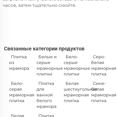
часов, затем тщательно смойте.
Связанные категории продуктов
Плитка
Белые и
Бело-
Серо-
из
серые
серые
белая
мрамора
мраморные
мраморные
мраморная
плитки
плитки
плитка
Бело-
Плитка
Белая
Сине-
серая
для
шестиугольная
белая
мраморная
ванной
мраморная
мраморная
плитка
белого
плитка
плитка
мрамора
Белая
Плитка